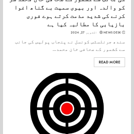
کو والدہ اور بیوی سمیت بے گناھ اغوا
کرنے کی شدید مذمت کرتے ہوے فوری
بازیابی کا مطالبہ کیا ہے
NEWS DESK
اکتوبر 27, 2024
سندھ جرنلسٹس کونسل نے پنجاب پولیس کی جانب
سے کشمور کے صحافی خان محمد...
READ MORE