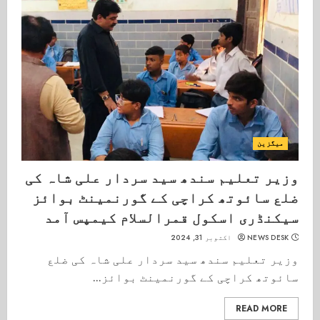
میگزین
وزیر تعلیم سندھ سید سردار علی شاہ کی
ضلع سائوتھ کراچی کے گورنمینٹ بوائز
سیکنڈری اسکول قمرالسلام کیمپس آمد
NEWS DESK
اکتوبر 31, 2024
وزیر تعلیم سندھ سید سردار علی شاہ کی ضلع
سائوتھ کراچی کے گورنمینٹ بوائز...
READ MORE