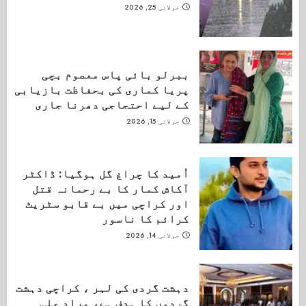
جولائی 25, 2026
ببرلو بائی پاس معصوم بچی
پریا کماری کی بحفاظت بازیابی
کے لیے احتجاجی دھرنا جاری
جولائی 15, 2026
اُمید کا چراغ گل ہوگیا: ڈاکٹر
آکاش کمار کا بے رحمانہ قتل
اور کراچی میں بے قابو سٹریٹ
کرائم کا ناسور
جولائی 14, 2026
دہشت گردی کی لہر ، کراچی دہشت
گردوں کا ہدف ہے، مراد علی