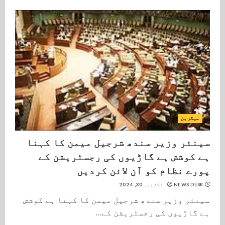
میگزین
سینئر وزیر سندھ شرجیل میمن کا کہنا
ہے کوشش ہے گاڑیوں کی رجسٹریشن کے
پورے نظام کو آن لائن کردیں
NEWS DESK
اکتوبر 30, 2024
سینئر وزیر سندھ شرجیل میمن کا کہنا ہے کوشش
ہے گاڑیوں کی رجسٹریشن کے...