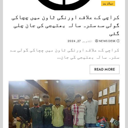
میگزین
کراچی کے علاقے اورنگی ٹاون میں چچاکی
گولی سے سترہ سالہ بھتیجی کی جان چلی
گئی
NEWS DESK
اکتوبر 27, 2024
کراچی کے علاقے اورنگی ٹاون میں چچاکی گولی سے
سترہ سالہ بھتیجی کی جان...
READ MORE