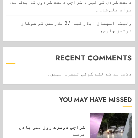
دہشت گردی کی لہر ، کراچی دہشت گردوں کا ہدف ہے،
مراد علی شاہ۔
ولیکا اسپتال ایڈز کیس: 37 ملازمین کو شوکاز
نوٹسز جاری،
RECENT COMMENTS
دکھانے کے لئے کوئی تبصرہ نہیں۔
YOU MAY HAVE MISSED
کراچی دوسرے روز بھی بادل
برسے