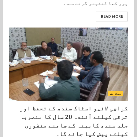
پرر کھا کنٹینر گرنے سے...
READ MORE
میگزین
کراچی لائیو اسٹاک سندھ کے تحفظ اور
ترقی کیلئے آئندہ 20 سال کا منصوبہ
جلد سندھ کابینہ کے سامنے منظوری
کیلئے پیش کیا جائے گا۔