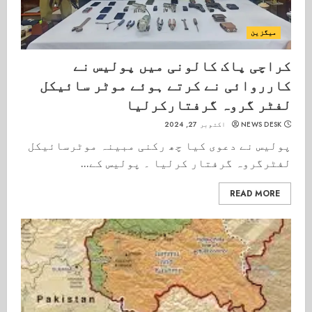
میگزین
کراچی پاک کالونی میں پولیس نے
کارروائی نے کرتے ہوئے موٹر سائیکل
لفٹر گروہ گرفتارکرلیا
NEWS DESK
اکتوبر 27, 2024
پولیس نے دعوی کیا چھ رکنی مبینہ موٹرسائیکل
لفٹرگروہ گرفتار کرلیا ۔ پولیس کے...
READ MORE