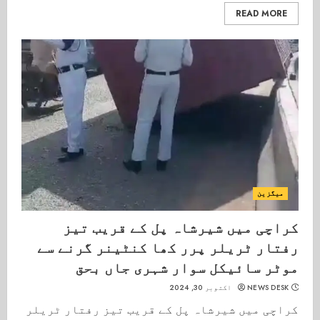
READ MORE
میگزین
کراچی میں شیرشاہ پل کے قریب تیز
رفتار ٹریلر پرر کھا کنٹینر گرنے سے
موٹر سائیکل سوار شہری جاں بحق
NEWS DESK
اکتوبر 30, 2024
کراچی میں شیرشاہ پل کے قریب تیز رفتار ٹریلر