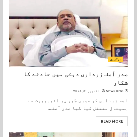
میگزین
صدر آصف زرداری دبئی میں حادثے کا
شکار
NEWS DESK
اکتوبر 31, 2024
آصف زرداری کو فوری طور پر ائیرپورٹ سے
ہسپتال منتقل کیا گیا صدر آصف...
READ MORE