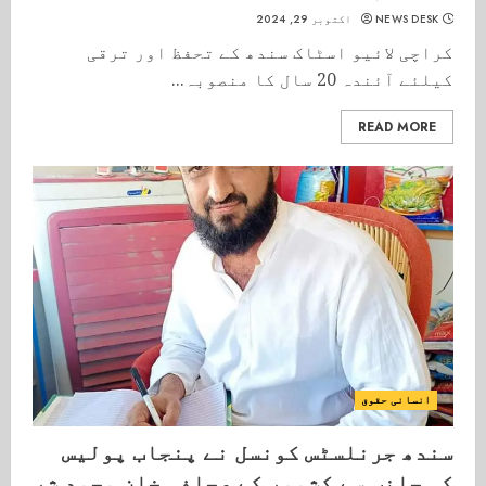
NEWS DESK
اکتوبر 29, 2024
کراچی لائیو اسٹاک سندھ کے تحفظ اور ترقی
کیلئے آئندہ 20 سال کا منصوبہ...
READ MORE
انسانی حقوق
سندھ جرنلسٹس کونسل نے پنجاب پولیس
کی جانب سے کشمور کے صحافی خان محمد شر