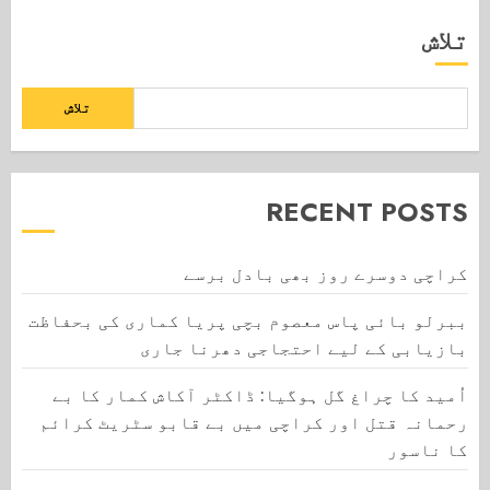
تلاش
تلاش
RECENT POSTS
کراچی دوسرے روز بھی بادل برسے
ببرلو بائی پاس معصوم بچی پریا کماری کی بحفاظت
بازیابی کے لیے احتجاجی دھرنا جاری
اُمید کا چراغ گل ہوگیا: ڈاکٹر آکاش کمار کا بے
رحمانہ قتل اور کراچی میں بے قابو سٹریٹ کرائم
کا ناسور