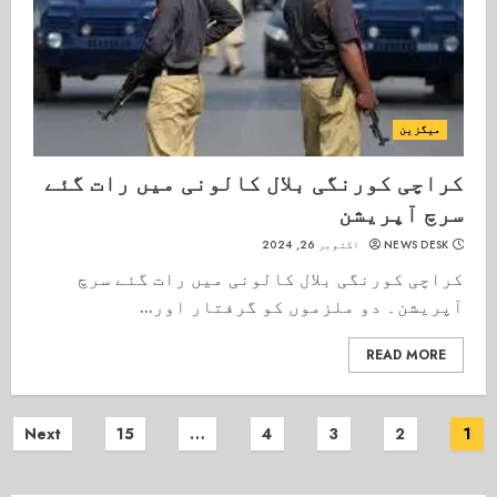
میگزین
کراچی کورنگی بلال کالونی میں رات گئے
سرچ آپریشن
NEWS DESK
اکتوبر 26, 2024
کراچی کورنگی بلال کالونی میں رات گئے سرچ
آپریشن۔ دو ملزموں کو گرفتار اور...
READ MORE
Posts
Next
15
…
4
3
2
1
pagination