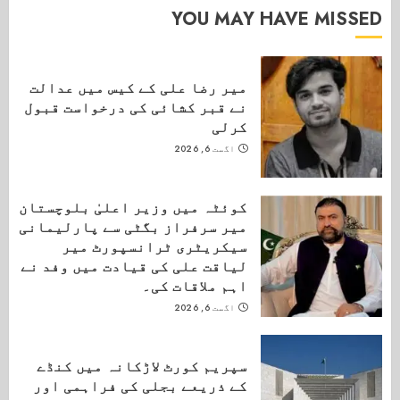
YOU MAY HAVE MISSED
میر رضا علی کے کیس میں عدالت
نے قبر کشائی کی درخواست قبول
کرلی
اگست 6, 2026
کوئٹہ میں وزیر اعلیٰ بلوچستان
میر سرفراز بگٹی سے پارلیمانی
سیکریٹری ٹرانسپورٹ میر
لیاقت علی کی قیادت میں وفد نے
اہم ملاقات کی۔
اگست 6, 2026
سپریم کورٹ لاڑکانہ میں کنڈے
کے ذریعے بجلی کی فراہمی اور