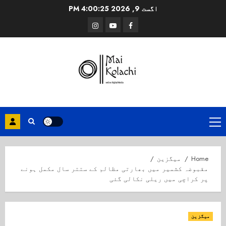
Ski
اگست 9, 2026
4:00:26 PM
t
Instagram
Youtube
Facebook
conten
Primary
Menu
Home
میگزین
مقبوضہ کشمیر میں بھارتی مظالم کے ستتر سال مکمل ہونے
پر کراچی میں ریلی نکالی گئی
میگزین