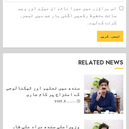
اس براؤزر میں میرا نام، ای میل، اور ویب
سائٹ محفوظ رکھیں اگلی بار جب میں تبصرہ
کرنے کےلیے۔
RELATED NEWS
سندھ میں تعلیم اور ٹیکنالوجی
کے امتزاج پر کام جاری
ستمبر 8, 2025
وزیراعلی سندھ مراد علی شاہ