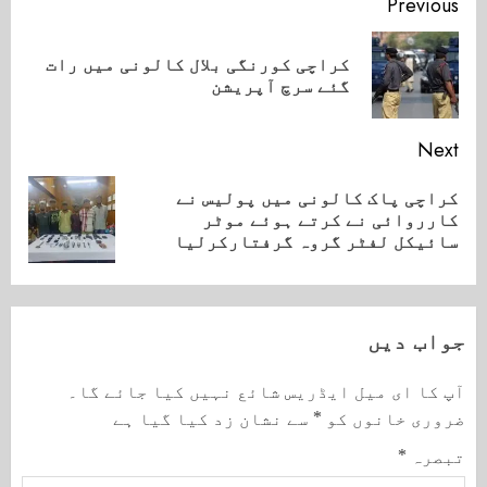
Continue
Previous
Reading
کراچی کورنگی بلال کالونی میں رات
ious
گئے سرچ آپریشن
ost:
Next
کراچی پاک کالونی میں پولیس نے
Next
کارروائی نے کرتے ہوئے موٹر
post:
سائیکل لفٹر گروہ گرفتارکرلیا
جواب دیں
آپ کا ای میل ایڈریس شائع نہیں کیا جائے گا۔
ضروری خانوں کو
*
سے نشان زد کیا گیا ہے
تبصرہ
*