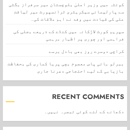
کوئٹہ میں وزیر اعلیٰ بلوچستان میر سرفراز بگٹی
سے پارلیمانی سیکریٹری ٹرانسپورٹ میر لیاقت
علی کی قیادت میں وفد نے اہم ملاقات کی۔
سپریم کورٹ لاڑکانہ میں کنڈے کے ذریعے بجلی کی
فراہمی اور چوری پر اظہار برہمی
کراچی دوسرے روز بھی بادل برسے
ببرلو بائی پاس معصوم بچی پریا کماری کی بحفاظت
بازیابی کے لیے احتجاجی دھرنا جاری
RECENT COMMENTS
دکھانے کے لئے کوئی تبصرہ نہیں۔