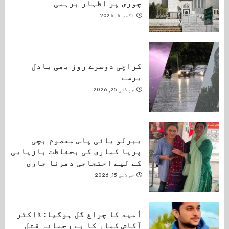
چوری پر اظہار برہمی
اگست 6, 2026
کراچی دوسرے روز بھی بادل
برسے
جولائی 25, 2026
ببرلو بائی پاس معصوم بچی
پریا کماری کی بحفاظت بازیابی
کے لیے احتجاجی دھرنا جاری
جولائی 15, 2026
اُمید کا چراغ گل ہوگیا: ڈاکٹر
آکاش کمار کا بے رحمانہ قتل