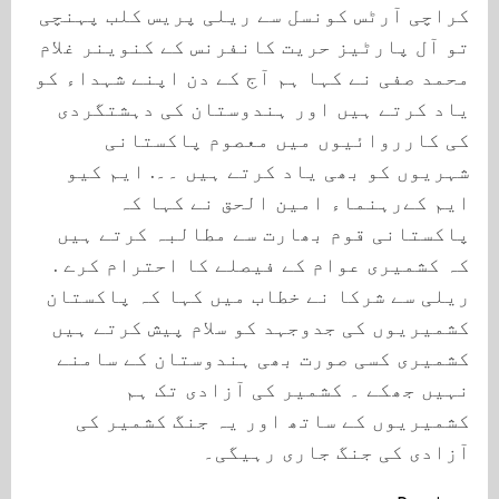
کراچی آرٹس کونسل سے ریلی پریس کلب پہنچی
تو آل پارٹیز حریت کانفرنس کے کنوینر غلام
محمد صفی نے کہا ہم آج کے دن اپنے شہداء کو
یاد کرتے ہیں اور ہندوستان کی دہشتگردی
کی کارروائیوں میں معصوم پاکستانی
شہریوں کو بھی یاد کرتے ہیں ۔۔. ایم کیو
ایم کےرہنماء امین الحق نے کہا کہ
پاکستانی قوم بھارت سے مطالبہ کرتے ہیں
کہ کشمیری عوام کے فیصلے کا احترام کرے .
ریلی سے شرکا نے خطاب میں کہا کہ پاکستان
کشمیریوں کی جدوجہد کو سلام پیش کرتے ہیں
کشمیری کسی صورت بھی ہندوستان کے سامنے
نہیں جھکے ۔ کشمیر کی آزادی تک ہم
کشمیریوں کے ساتھ اور یہ جنگ کشمیر کی
آزادی کی جنگ جاری رہیگی۔