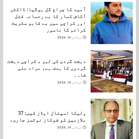
اُمید کا چراغ گل ہوگیا: ڈاکٹر
آکاش کمار کا بے رحمانہ قتل
اور کراچی میں بے قابو سٹریٹ
کرائم کا ناسور
جولائی 14, 2026
دہشت گردی کی لہر ، کراچی دہشت
گردوں کا ہدف ہے، مراد علی
شاہ۔
جولائی 14, 2026
ولیکا اسپتال ایڈز کیس: 37
ملازمین کو شوکاز نوٹسز جاری،
جولائی 14, 2026