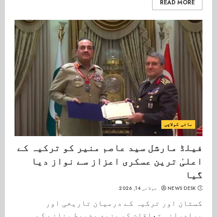
READ MORE
مائی کولاچی
فیلڈ مارشل سید عاصم منیر کو ترکیہ کے
اعلیٰ ترین عسکری اعزاز سے نواز دیا
گیا
NEWS DESK
جولائی 14, 2026
کستان اور ترکیہ کے درمیان تاریخی اور
برادرانہ تعلقات کو مزید مضبوط بنانے کے...