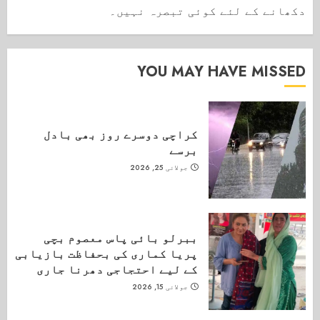
دکھانے کے لئے کوئی تبصرہ نہیں۔
YOU MAY HAVE MISSED
کراچی دوسرے روز بھی بادل
برسے
جولائی 25, 2026
ببرلو بائی پاس معصوم بچی
پریا کماری کی بحفاظت بازیابی
کے لیے احتجاجی دھرنا جاری
جولائی 15, 2026