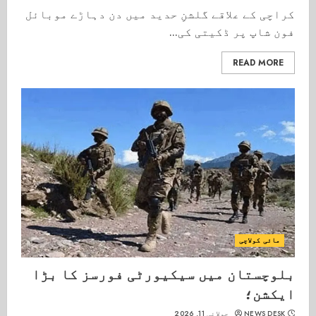
کراچی کے علاقے گلشنِ حدید میں دن دہاڑے موبائل
فون شاپ پر ڈکیتی کی...
READ MORE
مائی کولاچی
بلوچستان میں سیکیورٹی فورسز کا بڑا
ایکشن؛
NEWS DESK
جولائی 11, 2026