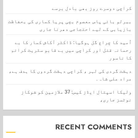
کراچی دوسرے روز بھی بادل برسے
ببرلو بائی پاس معصوم بچی پریا کماری کی بحفاظت
بازیابی کے لیے احتجاجی دھرنا جاری
اُمید کا چراغ گل ہوگیا: ڈاکٹر آکاش کمار کا بے
رحمانہ قتل اور کراچی میں بے قابو سٹریٹ کرائم
کا ناسور
دہشت گردی کی لہر ، کراچی دہشت گردوں کا ہدف ہے،
مراد علی شاہ۔
ولیکا اسپتال ایڈز کیس: 37 ملازمین کو شوکاز
نوٹسز جاری،
RECENT COMMENTS