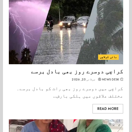
مائی کولاچی
کراچی دوسرے روز بھی بادل برسے
NEWS DESK
جولائی 25, 2026
کراچی میں دوسرے روز بھی رات کو بادل برسے۔
مختلف علاقوں میں ہلکی بارش...
READ MORE