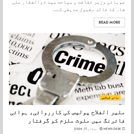
صوبائی وزیر ثقافت و سیاحت سید ذوالفقار علی
شاہ کا خالد مقبول صدیقی کے...
READ MORE
مائی کولاچی
ملیر الفلاح پولیس کی کارروائی، ہوائی
فائرنگ میں ملوث ملزم کو گرفتار
NEWS DESK
جولائی 11, 2026