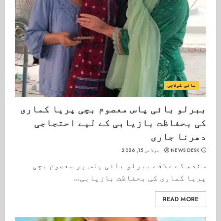
مائی کولاچی
ببرلو بائی پاس معصوم بچی پریا کماری
کی بحفاظت بازیابی کے لیے احتجاجی
دھرنا جاری
NEWS DESK
جولائی 15, 2026
سندھ کے علاقے ببرلو بائی پاس پر معصوم بچی
پریا کماری کی بحفاظت بازیابی...
READ MORE