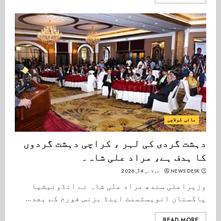
مائی کولاچی
دہشت گردی کی لہر ، کراچی دہشت گردوں
کا ہدف ہے، مراد علی شاہ۔
NEWS DESK
جولائی 14, 2026
وزیراعلیٰ سندھ مراد علی شاہ نے انڈونیشیا
پاکستان انویسٹمنٹ اینڈ بزنس فورم کے بعد...
READ MORE