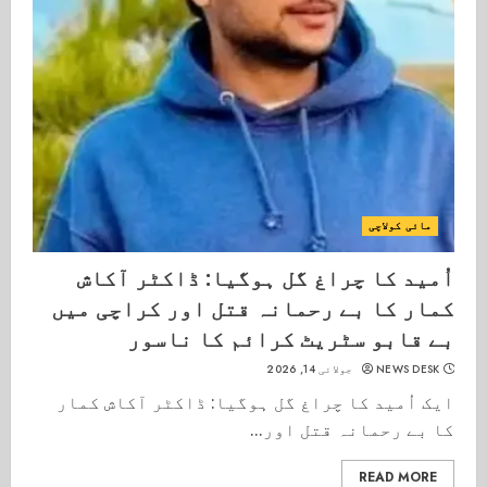
مائی کولاچی
اُمید کا چراغ گل ہوگیا: ڈاکٹر آکاش
کمار کا بے رحمانہ قتل اور کراچی میں
بے قابو سٹریٹ کرائم کا ناسور
NEWS DESK
جولائی 14, 2026
ایک اُمید کا چراغ گل ہوگیا: ڈاکٹر آکاش کمار
کا بے رحمانہ قتل اور...
READ MORE