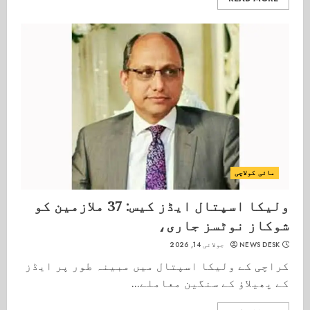
مائی کولاچی
ولیکا اسپتال ایڈز کیس: 37 ملازمین کو
شوکاز نوٹسز جاری،
NEWS DESK
جولائی 14, 2026
کراچی کے ولیکا اسپتال میں مبینہ طور پر ایڈز
کے پھیلاؤ کے سنگین معاملے...