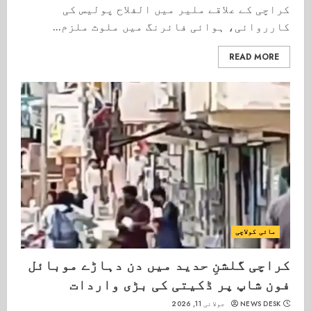
کراچی کے علاقے ملیر میں الفلاح پولیس کی
کارروائی، ہوائی فائرنگ میں ملوث ملزم...
READ MORE
مائی کولاچی
کراچی گلشنِ حدید میں دن دہاڑے موبائل
فون شاپ پر ڈکیتی کی بڑی واردات
NEWS DESK
جولائی 11, 2026