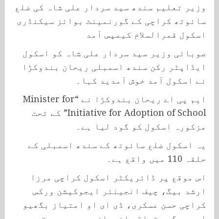
وزیر تعلیم سندھ سید سردار علی شاہ کی ضلع
سائوتھ کراچی کے گورنمینٹ بوائز سیکنڈری
اسکول قمرالسلام کیمپس آمد
صوبائی وزیر سید سردار علی شاہ کو اسکول
ایڈاپٹر رکن سندھ اسمبلی ریحان بندوکڑا
نے اسکول آمد خوش آمدید کہا۔
ایم پی اے ریحان بندوکڑا نے “Minister for
Initiative for Adoption of School” کے تحت
مزکورہ اسکول کو گود لیا ہے۔
یہ اسکول ضلع سائوتھ کے سندھ اسمبلی کے
حلقہ 110 میں واقع ہے۔
اس موقع پر ڈائریکٹر اسکول کراچی مرزا
ارشد بیگ، چیف انجینئر ایجوکیشن ورکس
کراچی حسن عسکری، ڈی ای او امتیاز بگھیو
اور دیگر متعلقہ افسران بھی موجود تھے۔