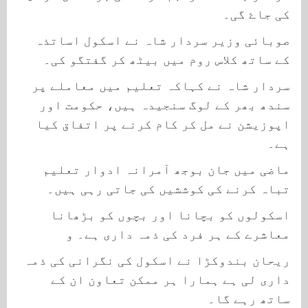
کی جاۓ گی۔
صوبائی وزیر سردار شاہ نے اسکول اساتذہ
کے ساتھ کلاس روم میں بیٹھ کر گفتگو کی۔
سردار شاہ نے کہاکہ تعلیم میں معاملے پر
سندھ بھر کے لوگ سنجیدہ ہیں، حکومت اور
اپوزیشن نے مل کر کام کرنے پر اتفاق کیا
ہے۔
ماضی میں جان بوجھ آمرانہ ادوار تعلیم
تباہ کرنے کی کوششیں کی جاتی رہی ہیں۔
اسکولوں کو بچانا اور بچوں کو بڑھانا
معاشرے کے ہر فرد کی ذمہ داری ہے۔ و
ریحان بندوکڑا نے اسکول کی نگرانی کی ذمہ
داری لی ہے ہمارا ہر ممکن تعاون ان کے
ساتھ رہے گا۔