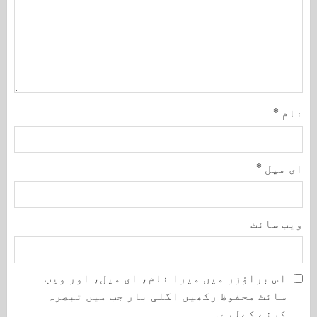
نام
*
ای میل
*
ویب‌ سائٹ
اس براؤزر میں میرا نام، ای میل، اور ویب
سائٹ محفوظ رکھیں اگلی بار جب میں تبصرہ
کرنے کےلیے۔