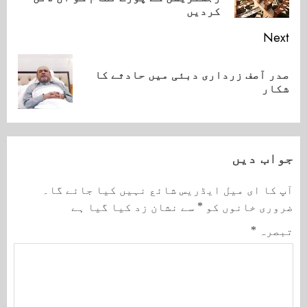
ost:
کردیں
Next
صدر آصف زرداری دبئی میں حادثے کا
Next
شکار
post:
جواب دیں
آپ کا ای میل ایڈریس شائع نہیں کیا جائے گا۔
ضروری خانوں کو
*
سے نشان زد کیا گیا ہے
تبصرہ
*