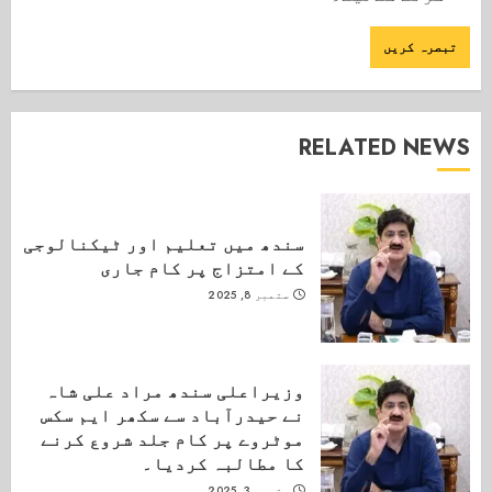
RELATED NEWS
سندھ میں تعلیم اور ٹیکنالوجی
کے امتزاج پر کام جاری
ستمبر 8, 2025
وزیراعلی سندھ مراد علی شاہ
نے حیدرآباد سے سکھر ایم سکس
موٹروے پر کام جلد شروع کرنے
کا مطالبہ کردیا۔
ستمبر 3, 2025