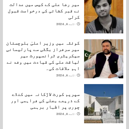
میر رضا علی کے کیس میں عدالت
نے قبر کشائی کی درخواست قبول
کرلی
اگست 6, 2026
کوئٹہ میں وزیر اعلیٰ بلوچستان
میر سرفراز بگٹی سے پارلیمانی
سیکریٹری ٹرانسپورٹ میر
لیاقت علی کی قیادت میں وفد نے
اہم ملاقات کی۔
اگست 6, 2026
سپریم کورٹ لاڑکانہ میں کنڈے
کے ذریعے بجلی کی فراہمی اور
چوری پر اظہار برہمی
اگست 6, 2026