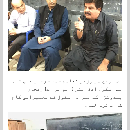
اس موقع پر وزیر تعلیم سید سردار علی شاہ
نے اسکول ایڈاپٹر (ایم پی اے) ریحان
بندوکڑا کے ہمراہ اسکول کے تعمیراتی کام
کا جائزہ لیا۔