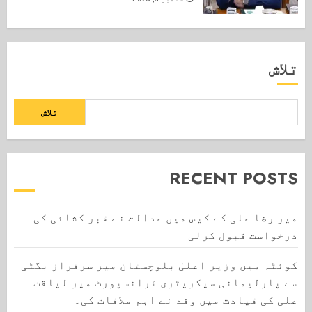
تلاش
تلاش
RECENT POSTS
میر رضا علی کے کیس میں عدالت نے قبر کشائی کی
درخواست قبول کرلی
کوئٹہ میں وزیر اعلیٰ بلوچستان میر سرفراز بگٹی
سے پارلیمانی سیکریٹری ٹرانسپورٹ میر لیاقت
علی کی قیادت میں وفد نے اہم ملاقات کی۔