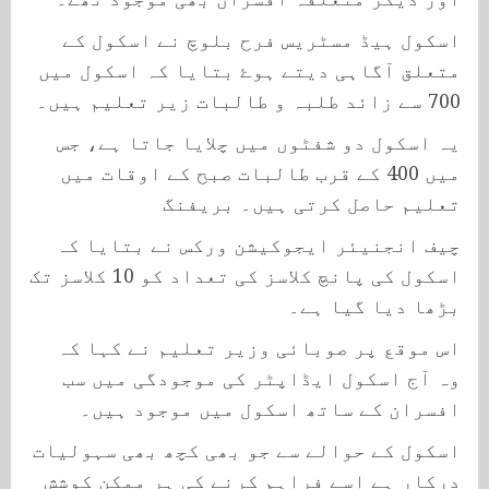
اسکول ہیڈ مسٹریس فرح بلوچ نے اسکول کے
متعلق آگاہی دیتے ہوۓ بتایا کہ اسکول میں
700 سے زائد طلبہ و طالبات زیر تعلیم ہیں۔
یہ اسکول دو شفٹوں میں چلایا جاتا ہے، جس
میں 400 کے قرب طالبات صبح کے اوقات میں
تعلیم حاصل کرتی ہیں۔ بریفنگ
چیف انجنیئر ایجوکیشن ورکس نے بتایا کہ
اسکول کی پانچ کلاسز کی تعداد کو 10 کلاسز تک
بڑھا دیا گیا ہے۔
اس موقع پر صوبائی وزیر تعلیم نے کہا کہ
وہ آج اسکول ایڈاپٹر کی موجودگی میں سب
افسران کے ساتھ اسکول میں موجود ہیں۔
اسکول کے حوالے سے جو بھی کچھ بھی سہولیات
درکار ہے اسے فراہم کرنے کی ہر ممکن کوشش