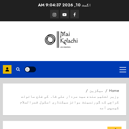
Ski
اگست 10, 2026
9:04:38 AM
t
Instagram
Youtube
Facebook
conten
Primary
Menu
Home
میگزین
وزیر تعلیم سندھ سید سردار علی شاہ کی ضلع سائوتھ
کراچی کے گورنمینٹ بوائز سیکنڈری اسکول قمرالسلام
کیمپس آمد