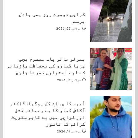
کراچی دوسرے روز بھی بادل
برسے
جولائی 25, 2026
ببرلو بائی پاس معصوم بچی
پریا کماری کی بحفاظت بازیابی
کے لیے احتجاجی دھرنا جاری
جولائی 15, 2026
اُمید کا چراغ گل ہوگیا: ڈاکٹر
آکاش کمار کا بے رحمانہ قتل
اور کراچی میں بے قابو سٹریٹ
کرائم کا ناسور
جولائی 14, 2026