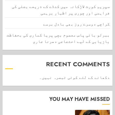
سپریم کورٹ لاڑکانہ میں کنڈے کے ذریعے بجلی کی
فراہمی اور چوری پر اظہار برہمی
کراچی دوسرے روز بھی بادل برسے
ببرلو بائی پاس معصوم بچی پریا کماری کی بحفاظت
بازیابی کے لیے احتجاجی دھرنا جاری
RECENT COMMENTS
دکھانے کے لئے کوئی تبصرہ نہیں۔
YOU MAY HAVE MISSED