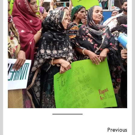
Continue
Previous