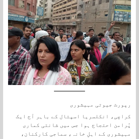
رپورٹ جیوتی مہیشوری
کراچی، انکلسریا اسپتال کے باہر آج ایک
پُرامن احتجاج ہوا جس میں شانتی کماری
مہیشوری کے اہلِ خانہ، سماجی کارکنان،