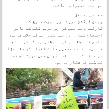
جوابدہ ٹھہرایا جائے۔
سماجی ردعمل
ویمن ایکشن فورم اور عورت مارچ کے
کارکنان نے بھی کراچی پریس کلب کے باہر
احتجاج کیا، اور میریٹل ریپ کے خلاف قانون
سازی کا مطالبہ کیا۔ مظاہرین کا کہنا تھا
کہ ایسے واقعات میں ملوث افراد کو سخت سزا
دی جائے تاکہ آئندہ کوئی بھی عورت اس قسم
کے ظلم کا شکار نہ ہو۔