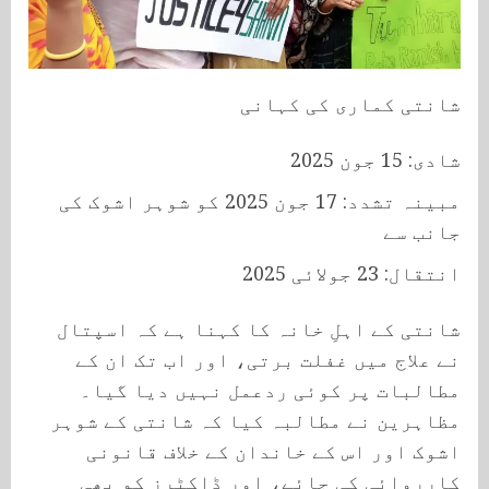
شانتی کماری کی کہانی
شادی: 15 جون 2025
مبینہ تشدد: 17 جون 2025 کو شوہر اشوک کی
جانب سے
انتقال: 23 جولائی 2025
شانتی کے اہلِ خانہ کا کہنا ہے کہ اسپتال
نے علاج میں غفلت برتی، اور اب تک ان کے
مطالبات پر کوئی ردعمل نہیں دیا گیا۔
مظاہرین نے مطالبہ کیا کہ شانتی کے شوہر
اشوک اور اس کے خاندان کے خلاف قانونی
کارروائی کی جائے، اور ڈاکٹرز کو بھی