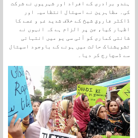
ہندو برادری کے افراد اور شہریوں نے شرکت
کی۔ مظاہرین نے اسپتال انتظامیہ اور
ڈاکٹر فاروق شیخ کے خلاف شدید غم و غصے کا
اظہار کیا، جن پر الزام ہے کہ انہوں نے
شانتی کماری کو آئی سی یو میں انتہائی
تشویشناک حالت میں ہونے کے باوجود اسپتال
سے ڈسچارج کر دیا۔