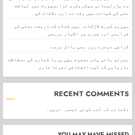
سے پارلیمانی سیکریٹری ٹرانسپورٹ میر لیاقت
علی کی قیادت میں وفد نے اہم ملاقات کی۔
سپریم کورٹ لاڑکانہ میں کنڈے کے ذریعے بجلی کی
فراہمی اور چوری پر اظہار برہمی
کراچی دوسرے روز بھی بادل برسے
ببرلو بائی پاس معصوم بچی پریا کماری کی بحفاظت
بازیابی کے لیے احتجاجی دھرنا جاری
RECENT COMMENTS
دکھانے کے لئے کوئی تبصرہ نہیں۔
YOU MAY HAVE MISSED