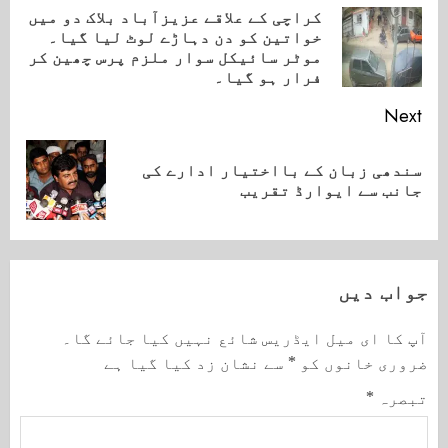
Reading
کراچی کے علاقے عزیزآباد بلاک دو میں
خواتین کو دن دہاڑے لوٹ لیا گیا۔
ious
موٹر سائیکل سوار ملزم پرس چھین کر
ost:
فرار ہو گیا۔
Next
سندھی زبان کے بااختیار ادارے کی
Next
جانب سے ایوارڈ تقریب
post:
جواب دیں
آپ کا ای میل ایڈریس شائع نہیں کیا جائے گا۔
ضروری خانوں کو
*
سے نشان زد کیا گیا ہے
تبصرہ
*