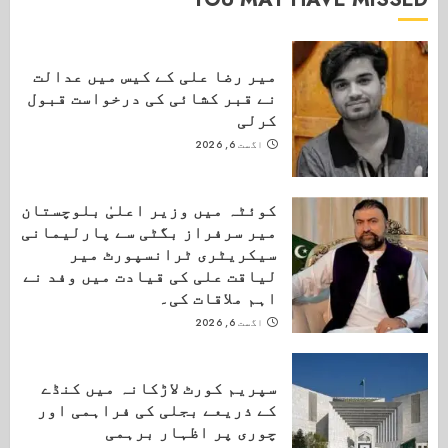
میر رضا علی کے کیس میں عدالت
نے قبر کشائی کی درخواست قبول
کرلی
اگست 6, 2026
کوئٹہ میں وزیر اعلیٰ بلوچستان
میر سرفراز بگٹی سے پارلیمانی
سیکریٹری ٹرانسپورٹ میر
لیاقت علی کی قیادت میں وفد نے
اہم ملاقات کی۔
اگست 6, 2026
سپریم کورٹ لاڑکانہ میں کنڈے
کے ذریعے بجلی کی فراہمی اور
چوری پر اظہار برہمی