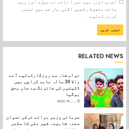
اس براؤزر میں میرا نام، ای میل، اور ویب
سائٹ محفوظ رکھیں اگلی بار جب میں تبصرہ
کرنے کےلیے۔
RELATED NEWS
نواب شاہ سے روزگارکےلیے آنے
والا 20 سالہ عابد کراچی میں
ڈکیتوں کی فائرنگ سے جاں بحق
ہوگیا
مئی 19, 2025
صوبائی وزیر برائے ترقی نسواں
سندہ شاہینہ شیر علی کا سکھر