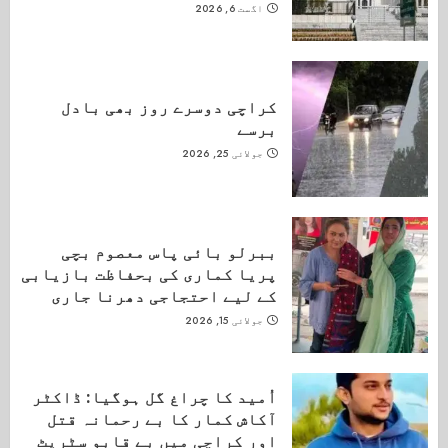
اگست 6, 2026
کراچی دوسرے روز بھی بادل
برسے
جولائی 25, 2026
ببرلو بائی پاس معصوم بچی
پریا کماری کی بحفاظت بازیابی
کے لیے احتجاجی دھرنا جاری
جولائی 15, 2026
اُمید کا چراغ گل ہوگیا: ڈاکٹر
آکاش کمار کا بے رحمانہ قتل
اور کراچی میں بے قابو سٹریٹ