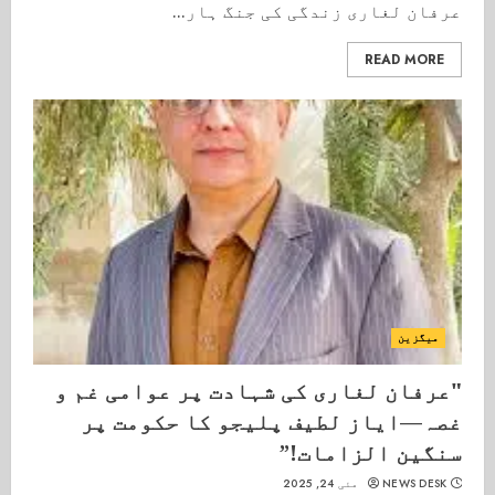
عرفان لغاری زندگی کی جنگ ہار...
READ MORE
میگزین
"عرفان لغاری کی شہادت پر عوامی غم و
غصہ—ایاز لطیف پلیجو کا حکومت پر
سنگین الزامات!”
NEWS DESK
مئی 24, 2025