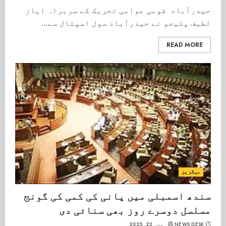
حیدرآباد قومی عوامی تحریک کے سربراہ اياز
لطیف پلیجو نے حیدرآباد سول اسپتال سے...
READ MORE
میگزین
سندھ اسمبلی میں پانی کی کمی کی گونج
مسلسل دوسرے روز بھی سنائی دی
NEWS DESK
مئی 23, 2025