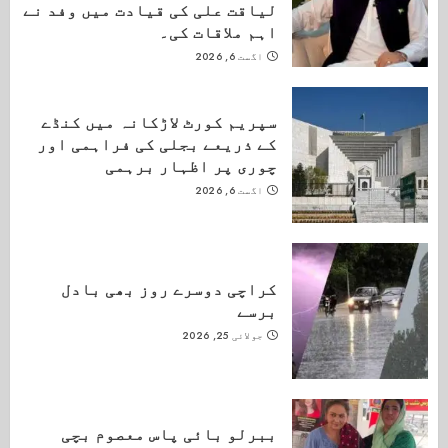
لیاقت علی کی قیادت میں وفد نے
اہم ملاقات کی۔
اگست 6, 2026
سپریم کورٹ لاڑکانہ میں کنڈے
کے ذریعے بجلی کی فراہمی اور
چوری پر اظہار برہمی
اگست 6, 2026
کراچی دوسرے روز بھی بادل
برسے
جولائی 25, 2026
ببرلو بائی پاس معصوم بچی