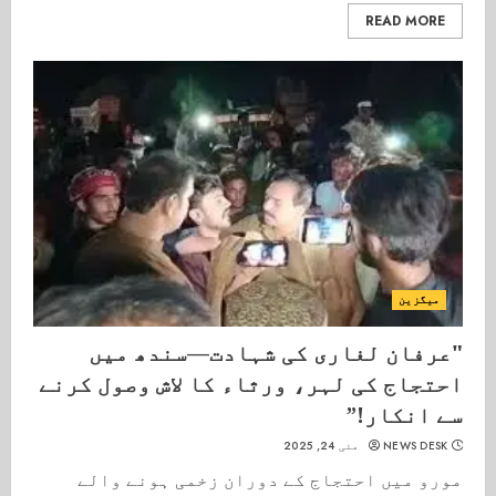
READ MORE
میگزین
"عرفان لغاری کی شہادت—سندھ میں
احتجاج کی لہر، ورثاء کا لاش وصول کرنے
سے انکار!”
NEWS DESK
مئی 24, 2025
مورو میں احتجاج کے دوران زخمی ہونے والے