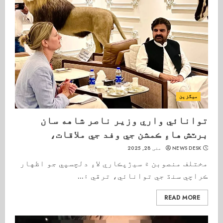
میگزین
توانائي واري وزير ناصر شاهه سان
برٽش هاءِ ڪمشن جي وفد جي ملاقات،
NEWS DESK
مئی 28, 2025
مختلف منصوبن ۾ سيڙپڪاري لاءِ دلچسپي جو اظهار
ڪراچي سنڌ جي توانائي، ترقي ۽...
READ MORE