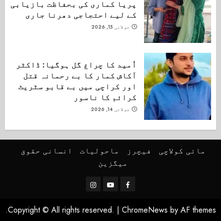
پریا کماری کی بحفاظت بازیابی
کے لیے احتجاجی دھرنا جاری
جولائی 15, 2026
اُمید کا چراغ گل ہوگیا: ڈاکٹر
آکاش کمار کا بے رحمانہ قتل
اور کراچی میں بے قابو سٹریٹ
کرائم کا ناسور
جولائی 14, 2026
مائی کولاچی
فیچرز
ماحولیات
انسانی حقوق
میگزین
Instagram
Youtube
Facebook
Copyright © All rights reserved.
|
ChromeNews
by AF themes.