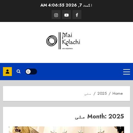
Ski
اگست 7, 2026
4:06:56 AM
t
Instagram
Youtube
Facebook
conten
Primary
Menu
Home
2025
مئی
2025 مئی
Month: