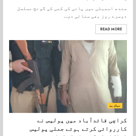
سندھ اسمبلی میں پانی کی کمی کی گونج مسلسل
دوسرے روز بھی سنائی دی...
READ MORE
میگزین
کراچی قائدآباد میں پولیس نے
کارروائی کرتے ہوئے جعلی پولیس