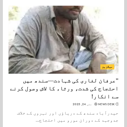
میگزین
"عرفان لغاری کی شہادت—سندھ میں
احتجاج کی شدت، ورثاء کا لاش وصول کرنے
سے انکار!
NEWS DESK
مئی 24, 2025
حیدرآباد سندھ کے دریاؤں اور نہروں کے خلاف
جدوجہد کے دوران مورو میں احتجاج...