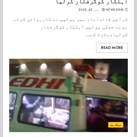
اہلکار کوگرفتار کرلیا
NEWS DESK
مئی 23, 2025
کراچی قائدآباد میں پولیس نے کارروائی کرتے
ہوئے جعلی پولیس اہلکار کوگرفتار
کرلیا،ملزم کے...
READ MORE
میگزین