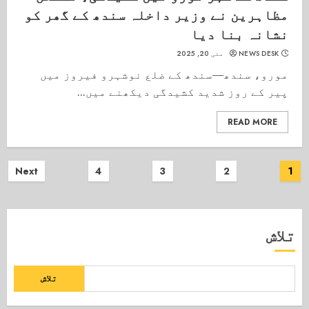
مظاہرین نے وزیر داخلہ سندھ کے گھر کو
نشانہ بنا دیا
NEWS DESK
مئی 20, 2025
مورو، سندھ—سندھ کے ضلع نوشہرو فیروز میں
پیر کے روز شدید کشیدگی دیکھنے میں...
READ MORE
Posts
Next
4
3
2
1
pagination
تلاش
تلاش