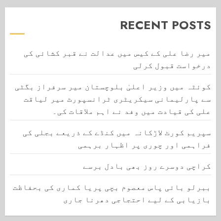
RECENT POSTS
میر رضا علی کے کیس میں عدالت نے قبر کشائی کی
درخواست قبول کرلی
کوئٹہ میں وزیر اعلیٰ بلوچستان میر سرفراز بگٹی
سے پارلیمانی سیکریٹری ٹرانسپورٹ میر لیاقت
علی کی قیادت میں وفد نے اہم ملاقات کی۔
سپریم کورٹ لاڑکانہ میں کنڈے کے ذریعے بجلی کی
فراہمی اور چوری پر اظہار برہمی
کراچی دوسرے روز بھی بادل برسے
ببرلو بائی پاس معصوم بچی پریا کماری کی بحفاظت
بازیابی کے لیے احتجاجی دھرنا جاری