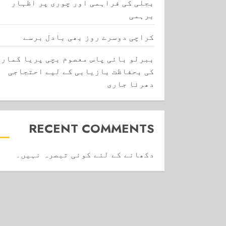
بجلی کی فراہمی اور چوری پر اظہار
برہمی
کراچی دوسرے روز بھی بادل برسے
ببرلو بائی پاس معصوم بچی پریا کماری
کی بحفاظت بازیابی کے لیے احتجاجی
دھرنا جاری
RECENT COMMENTS
دکھانے کے لئے کوئی تبصرہ نہیں۔