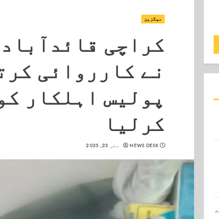
میگزین
کراچی قائدآباد 
نے کارروائی کرت
پولیس اہلکار کو
کرلیا
NEWS DESK
مئی 23, 2025