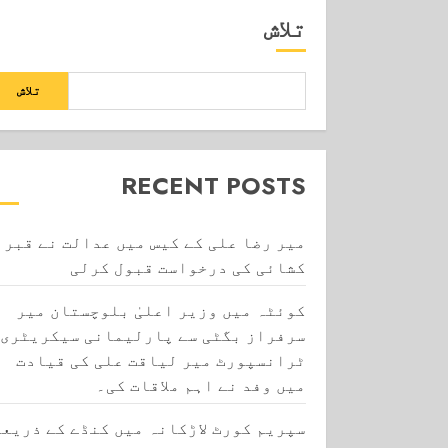
تلاش
تلاش
RECENT POSTS
میر رضا علی کے کیس میں عدالت نے قبر
کشائی کی درخواست قبول کرلی
کوئٹہ میں وزیر اعلیٰ بلوچستان میر
سرفراز بگٹی سے پارلیمانی سیکریٹری
ٹرانسپورٹ میر لیاقت علی کی قیادت
میں وفد نے اہم ملاقات کی۔
سپریم کورٹ لاڑکانہ میں کنڈے کے ذریعے