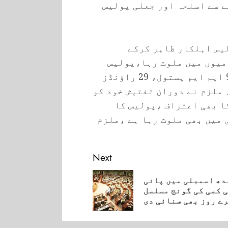
 سے اسلحہ اور جعلی پولیس
لیس اہلکار ظاہر کرکے
میوں میں ملوث رہا،پولیس
حکام کا دعویٰ ہے کہ ملزم کے قبضے سے 9 ایم ایم پستول، 29 راؤنڈز
 ، ملزم نے دوران تفتیش خود کو
ا بھی اعتراف ،پولیس کا
 میں بھی ملوث رہا ہے ،ملزم
Next
دھ اسمبلی میں پانی
Pre
 کمی کی گونج مسلسل
ے روز بھی سنائی دی