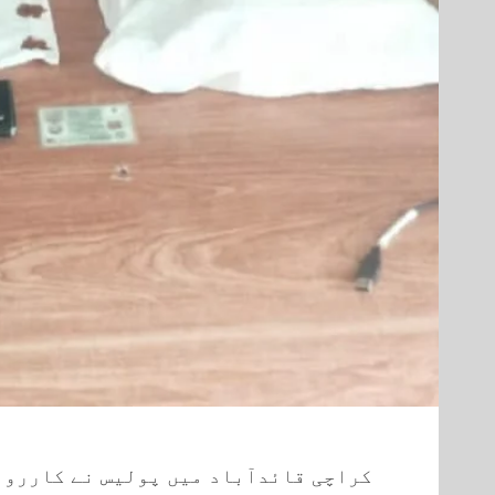
کراچی قائدآباد میں پولیس نے کارروا