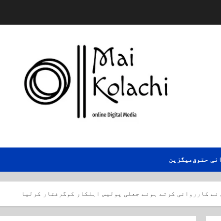
نی حقوق
میگزین
نے کارروائی کرتے ہوئے جعلی پولیس اہلکار کوگرفتار کرلیا