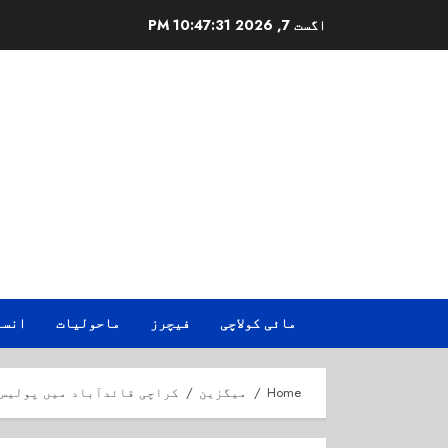
Ski
اگست 7, 2026
10:47:32 PM
t
conten
مائی کولاچی
فیچرز
ماحولیات
انسا
Home
میگزین
کراچی قائدآباد میں پولیس 