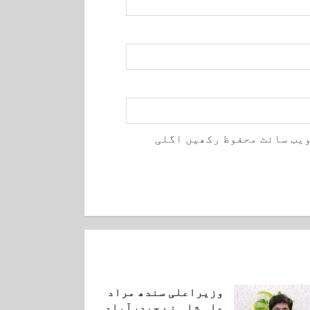
ویب سائٹ محفوظ رکھیں اگلی
وزیراعلی سندھ مراد
علی شاہ نے حیدرآباد