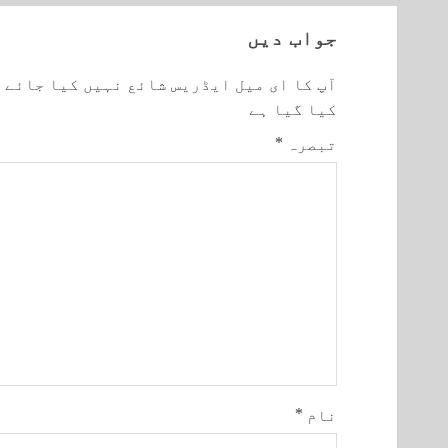
جواب دیں
آپ کا ای میل ایڈریس شائع نہیں کیا جائے 
کیا گیا ہے
تبصرہ
*
نام
*