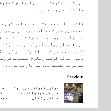
اہلکار کوگرفتار کرلیا،ملزم کے قبضے
کارڈ ز بھی برآمد ہوئے
قائد آباد سے گرفتار ملزم خود کو پو
جعلسازی سمیت مختلف غیرقانونی سرگر
اور 5 جعلی پولیس کارڈز برآمد ہوئے
"خفیہ ایجنسی کا اہلکار” ظاہر کرنے ک
دعویٰ ہے کہ گرفتارملزم منشیات فروشی
سے مزید تفتیش بھی کی جارہی ہے۔۔۔
Continue
Previous
Reading
کراچی کورنگی میں لوٹ
سن
vious
Next
مار کی کوشش ڈاکو کو
کی
post:
post:
مہنگی پڑ گئی
دوسر