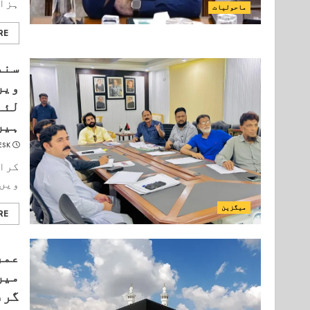
ہزار
ماحولیات
RE
ویں
لئے
ہیں
ESK
ویں 
میگزین
RE
عمر
میں
گرف