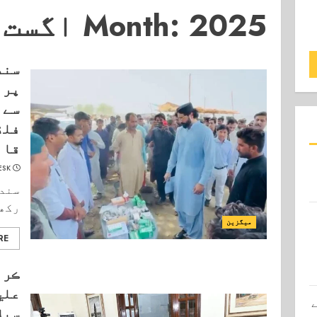
2025 اگست
Month:
سند
پر 
سے 
فلڈ
قائ
ESK
سندھ
رکھن
میگزین
RE
ڪرا
علي
سيل