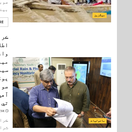
صوبا
بينڪ
میگزین
RE
ڪرا
اطل
وار
ميم
سيد
ٻوڏ
صوب
آهي
تي 
ESK
ڪراچ
ماحولیات
ٽران