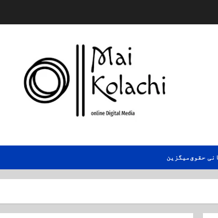
نی حقوق
میگزین