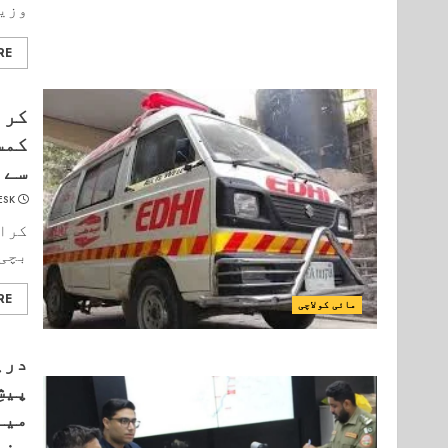
وزير
RE
کرا
کمس
سے 
ESK
کراچ
بچی 
RE
مائی کولاچی
دری
پیش
مین
سند