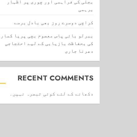
بجلی کی فراہمی اور چوری پر اظہار
برہمی
کراچی دوسرے روز بھی بادل برسے
ببرلو بائی پاس معصوم بچی پریا کماری
کی بحفاظت بازیابی کے لیے احتجاجی
دھرنا جاری
RECENT COMMENTS
دکھانے کے لئے کوئی تبصرہ نہیں۔