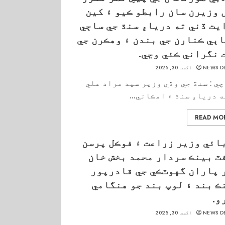
 وزيرن سان رابطو ڪيو ۽ کين
يت ڏني ته درياءِ سنڌ جي ساڄي
اٻي ڪنارن جي بندن ۽ وهڪرن جي
 نگراني ڪئي وڃي.
NEWS D
اگست 30, 2025
ي : سنڌ جي وڏي وزير سيد مراد علي
 درياءِ سنڌ ۾ امڪاني...
READ MO
ائي وزير زراعت ۽ فوڪل پرسن
ٽ بينڪ سردار محمد بخش خان
 پاران گهوٽڪي جي قادرپور
ڪ بند ۽ لوپ بند جو هنگامي
و.
NEWS D
اگست 30, 2025