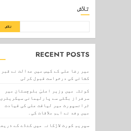
تلاش
تلاش
RECENT POSTS
میر رضا علی کے کیس میں عدالت نے قبر
کشائی کی درخواست قبول کرلی
کوئٹہ میں وزیر اعلیٰ بلوچستان میر
سرفراز بگٹی سے پارلیمانی سیکریٹری
ٹرانسپورٹ میر لیاقت علی کی قیادت
میں وفد نے اہم ملاقات کی۔
سپریم کورٹ لاڑکانہ میں کنڈے کے ذریعے