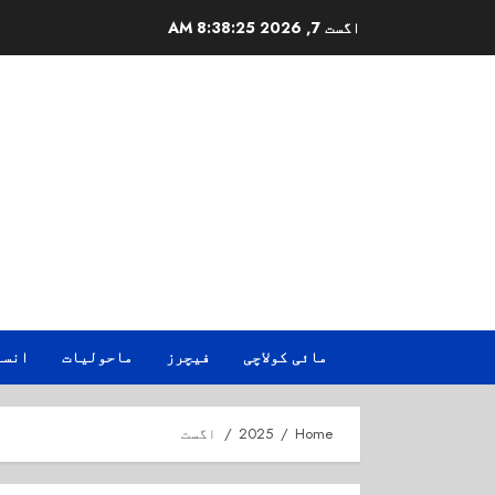
Ski
اگست 7, 2026
8:38:26 AM
t
conten
مائی کولاچی
فیچرز
ماحولیات
انسا
Home
2025
اگست