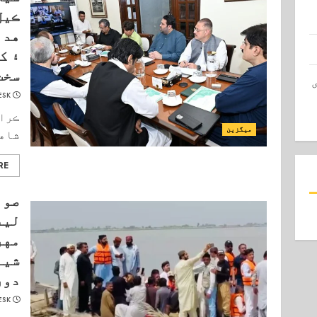
ڪيل
هدا
۽ ک
سخت
ESK
ڪراچ
میگزین
شاهه
RE
صوب
ليف
مهر
شين
دور
ESK