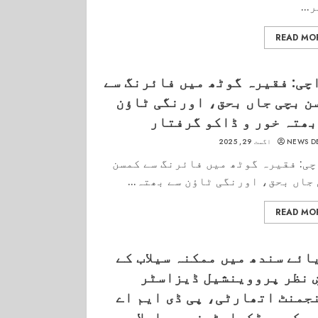
...
READ MO
چی: فقیرہ گوٹھ میں فائرنگ سے
ن بچی جاں بحق، اورنگی ٹاؤن
بھتہ خور و ڈاکو گرفتار
NEWS D
اگست 29, 2025
ی: فقیرہ گوٹھ میں فائرنگ سے کمسن
جاں بحق، اورنگی ٹاؤن سے بھتہ...
READ MO
ائے سندھ میں ممکنہ سیلاب کے
ِ نظر پرووینشیل ڈیزاسٹر
جمنٹ اتھارٹی، پی ڈی ایم اے
ھ کے ہیڈکوارٹرز میں اجلاس