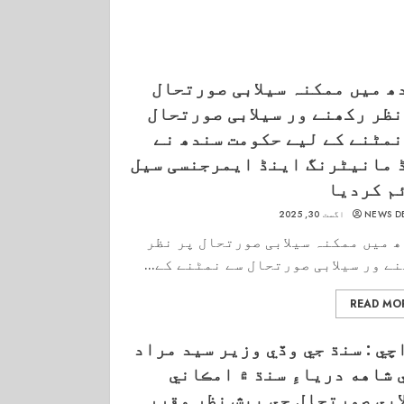
ھ میں ممکنہ سیلابی صورتحال
نظر رکھنے ور سیلابی صورتحال
نمٹنے کے لیے حکومت سندھ نے
 مانیٹرنگ اینڈ ایمرجنسی سیل
م کردیا
NEWS D
اگست 30, 2025
 میں ممکنہ سیلابی صورتحال پر نظر
ے ور سیلابی صورتحال سے نمٹنے کے...
READ MO
چي : سنڌ جي وڏي وزير سيد مراد
 شاهه درياءِ سنڌ ۾ امڪاني
ابي صورتحال جي پيشِ نظر مقرر