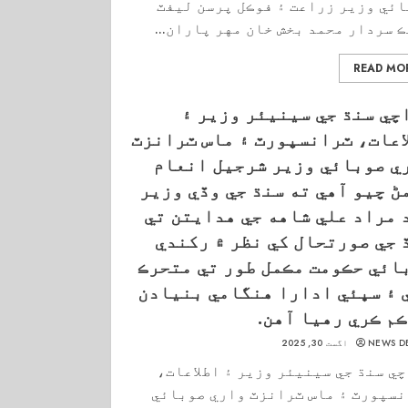
ئي وزير زراعت ۽ فوڪل پرسن ليفٽ
 سردار محمد بخش خان مهر پاران...
READ MO
چي سنڌ جي سينيئر وزير ۽
اعات، ٽرانسپورٽ ۽ ماس ٽرانزٽ
ي صوبائي وزير شرجيل انعام
ڻ چيو آهي ته سنڌ جي وڏي وزير
 مراد علي شاهه جي هدايتن تي
 جي صورتحال کي نظر ۾ رکندي
ائي حڪومت مڪمل طور تي متحرڪ
 ۽ سڀئي ادارا هنگامي بنيادن
ڪم ڪري رهيا آهن.
NEWS D
اگست 30, 2025
ي سنڌ جي سينيئر وزير ۽ اطلاعات،
سپورٽ ۽ ماس ٽرانزٽ واري صوبائي