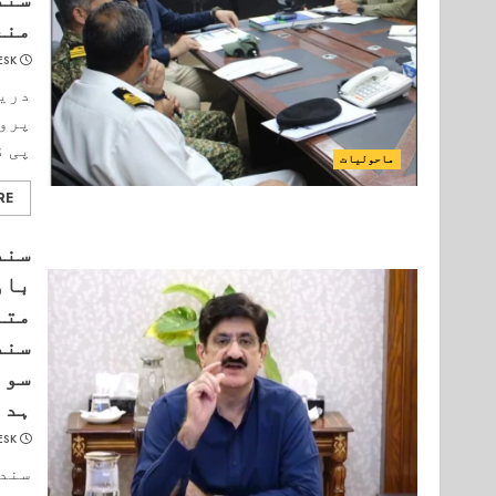
منع
ESK
دریا
پرو
پی ڈی
ماحولیات
RE
سند
باو
متا
سند
سو 
ہدا
ESK
سندھ