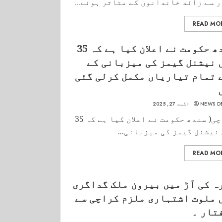
 سے زائد خاندانوں کے متاثر ہونے...
READ MO
سندھ حکومت نے اعلان کیا ہے کہ 35
 نیشنل گیمز کی میزبانی کے
 تمام تیاریاں مکمل کرلی گئی
NEWS D
اگست 27, 2025
کراچی( سندھ حکومت نے اعلان کیا ہے کہ 35
نیشنل گیمز کی میزبانی...
READ MO
ہ کی آڑ میں بیرون ملک گداگری
 ملوث اشتہاری ملزم کراچی سے
تار ۔