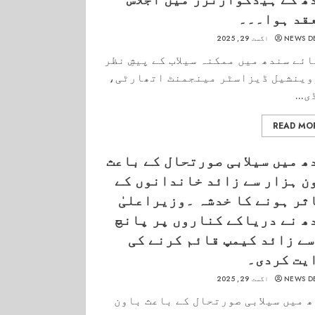
قد ہوا۔۔۔
NEWS D
اگست 29, 2025
ئے سندھ میں ممکنہ سیلاب کے پیشِ نظر
وینشیل ڈیزاسٹر مینجمنٹ اتھارٹی،
...
READ MO
ھ میں سیلابی صورتحال کے باعث
ن ہزار سے زائد خاندانوں کے
ثر ہونے کا خدشہ ۔وزیراعلیٰ
ھ نے دریاکے کناروں پر پانچ
سے زائد کیمپ قائم کرنے کی
یت کردی۔
NEWS D
اگست 29, 2025
 میں سیلابی صورتحال کے باعث باون