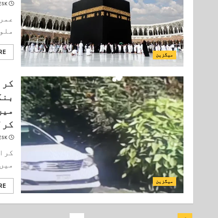
ESK
عمرہ
ملوث
RE
میگزین
کرا
بنگ
میں
کرل
ESK
کراچ
میں 
میگزین
RE