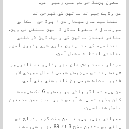
اسٽون پچنگ جو ڪم هلي رهيو آهي.
هن وڌيڪ چيو ته ماڻهن کي گهرجي ته
انتظاميه سان سهڪار ڪن ۽ ٻوڏ جي امڪاني
صورتحال ۾ محفوظ هنڌن ڏانهن منتقل ٿي وڃن.
متاثر ٿيندڙ ماڻهن کي رليف ڏيڻ لاءِ ضلعي
انتظاميه کي هدايتون جاري ڪري ڇڏيون آهن،
حفاظتي انتظام مڪمل آهن.
سردار محمد بخش خان مهر ٻڌايو ته قادرپور
شينڪ بند تي ميڊيڪل ڪيمپ ۽ مال مويشي لاءِ
لائيو اسٽاڪ ڪيمپ پڻ قائم ڪئي وئي آهي.
هن چیو ته اگر پاڻي جو وهڪرو 6 لک ڪيوسڪ
کان وڌيو ته پاڪ آرمي ۽ رينجرز جون خدمتون
حاصل ڪنداسين.
صوبائي وزير چیو تہ هن وقت گڊو بئراج تي
پاڻي جي مٿئين سطح 3 لک 89 هزار ڪيوسڪ ۽