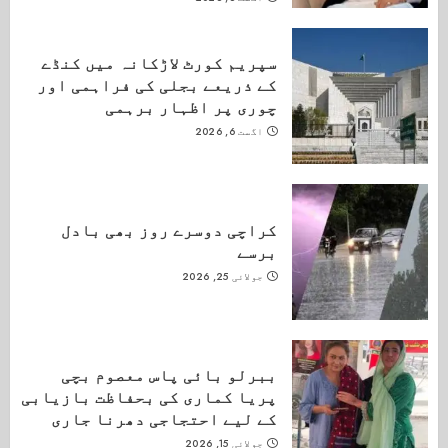
سپریم کورٹ لاڑکانہ میں کنڈے
کے ذریعے بجلی کی فراہمی اور
چوری پر اظہار برہمی
اگست 6, 2026
کراچی دوسرے روز بھی بادل
برسے
جولائی 25, 2026
ببرلو بائی پاس معصوم بچی
پریا کماری کی بحفاظت بازیابی
کے لیے احتجاجی دھرنا جاری
جولائی 15, 2026