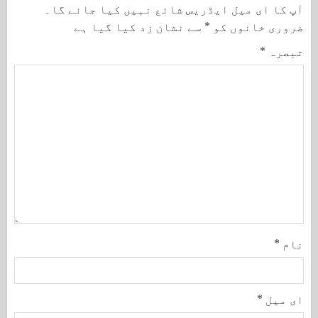
آپ کا ای میل ایڈریس شائع نہیں کیا جائے گا۔
ضروری خانوں کو
*
سے نشان زد کیا گیا ہے
تبصرہ
*
نام
*
ای میل
*