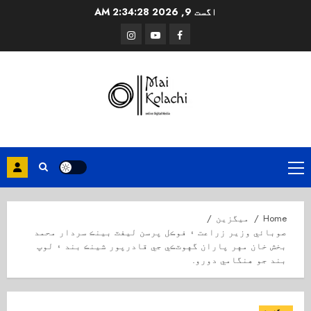
Ski
اگست 9, 2026
2:34:28 AM
t
Instagram
Youtube
Facebook
conten
Primary
Menu
Home
میگزین
صوبائي وزير زراعت ۽ فوڪل پرسن ليفٽ بينڪ سردار محمد
بخش خان مهر پاران گهوٽڪي جي قادرپور شينڪ بند ۽ لوپ
بند جو هنگامي دورو.