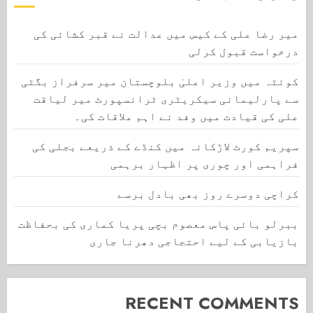
میر رضا علی کے کیس میں عدالت نے قبر کشائی کی
درخواست قبول کرلی
کوئٹہ میں وزیر اعلیٰ بلوچستان میر سرفراز بگٹی
سے پارلیمانی سیکریٹری ٹرانسپورٹ میر لیاقت
علی کی قیادت میں وفد نے اہم ملاقات کی۔
سپریم کورٹ لاڑکانہ میں کنڈے کے ذریعے بجلی کی
فراہمی اور چوری پر اظہار برہمی
کراچی دوسرے روز بھی بادل برسے
ببرلو بائی پاس معصوم بچی پریا کماری کی بحفاظت
بازیابی کے لیے احتجاجی دھرنا جاری
RECENT COMMENTS