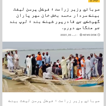
میگزین
صوبائي وزير زراعت ۽ فوڪل پرسن ليفٽ
بينڪ سردار محمد بخش خان مهر پاران
گهوٽڪي جي قادرپور شينڪ بند ۽ لوپ بند
جو هنگامي دورو.
NEWS DESK
اگست 30, 2025
صوبائي وزير زراعت ۽ فوڪل پرسن ليفٽ بينڪ