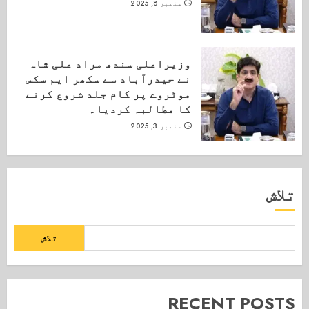
ستمبر 8, 2025
وزیراعلی سندھ مراد علی شاہ
نے حیدرآباد سے سکھر ایم سکس
موٹروے پر کام جلد شروع کرنے
کا مطالبہ کردیا۔
ستمبر 3, 2025
تلاش
تلاش
RECENT POSTS