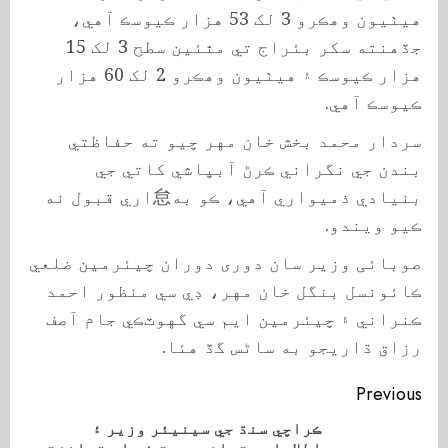
هيٺيون وهڪرو 3 لک 53 هزار ڪيوسڪ آهي،
جڏهن⁠ته سکر بئراج تي مٿئين سطح 3 لک 15
هزار ڪيوسڪ ۽ هيٺيون وهڪرو 2 لک 60 هزار
ڪيوسڪ آهي.
سردار محمد بخش خان مهر چيو ته حفاظتي
بندن جي نگراني ڪرڻ آبپاشي کاتي جي
بنيادي ذميواري آهي، ڪو به怠اري قبول نه
ڪيو ويندو.
صوبائی وزیر سان دوری دوران چيئرمين ضلعي
ڪائونسل بنگل خان مهر، ڊي سي منظور احمد
ڪنراني ۽ چيئرمين ايم سي گهوٽڪي جام آصف
رزاق ڌاريجو به ساڻس گڏ هئا.
Continue
Previous
Reading
ڪراچي سنڌ جي سينيئر وزير ۽