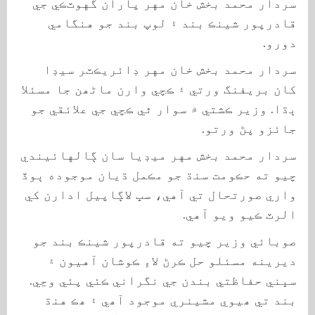
سردار محمد بخش خان مهر پاران گهوٽڪي جي
قادرپور شينڪ بند ۽ لوپ بند جو هنگامي
دورو.
سردار محمد بخش خان مهر ڊائريڪٽر سيڊا
کان بريفنگ ورتي ۽ ڪچي وارن ماٹھن جا مسئلا
ٻڌا. وزير ڪشتي ۾ سوار ٿي ڪچي جي علائقي جو
جائزو پڻ ورتو.
سردار محمد بخش مهر ميڊيا سان ڳالهائيندي
چيو ته حڪومت سنڌ جو مڪمل ڌيان موجوده ٻوڏ
واري صورتحال تي آهي، سڀ لاڳاپيل ادارن کي
الرٽ ڪيو ويو آهي.
صوبائي وزير چيو ته قادرپور شينڪ بند جو
ديرينه مسئلو حل ڪرڻ لاءِ ڪوشان آهيون ۽
سڀني حفاظتي بندن جي نگراني ڪئي پئي وڃي.
بند تي ھيوي مشينري موجود آھي ۽ ھڪ هنڌ