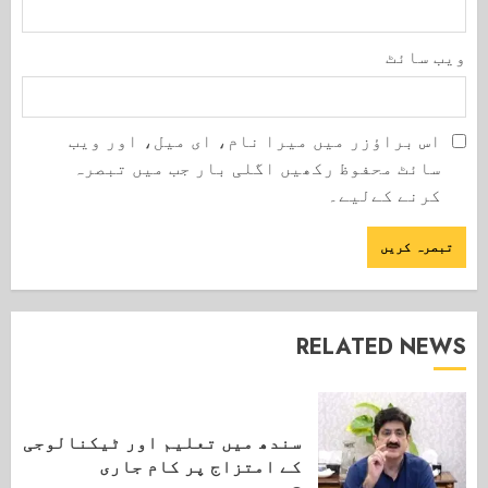
ویب‌ سائٹ
اس براؤزر میں میرا نام، ای میل، اور ویب
سائٹ محفوظ رکھیں اگلی بار جب میں تبصرہ
کرنے کےلیے۔
RELATED NEWS
سندھ میں تعلیم اور ٹیکنالوجی
کے امتزاج پر کام جاری