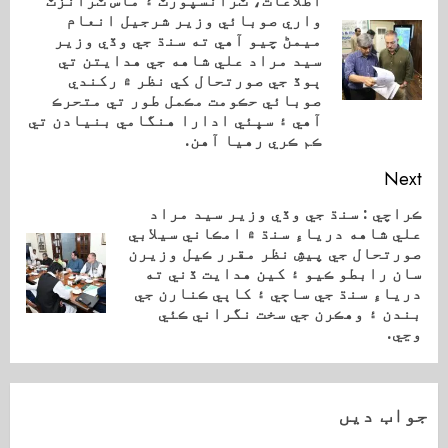
اطلاعات، ٽرانسپورٽ ۽ ماس ٽرانزٽ
واري صوبائي وزير شرجيل انعام
ميمڻ چيو آهي ته سنڌ جي وڏي وزير
ious
سيد مراد علي شاهه جي هدايتن تي
ost:
ٻوڏ جي صورتحال کي نظر ۾ رکندي
صوبائي حڪومت مڪمل طور تي متحرڪ
آهي ۽ سڀئي ادارا هنگامي بنيادن تي
ڪم ڪري رهيا آهن.
Next
ڪراچي : سنڌ جي وڏي وزير سيد مراد
علي شاهه درياءِ سنڌ ۾ امڪاني سيلابي
صورتحال جي پيشِ نظر مقرر ڪيل وزيرن
Next
سان رابطو ڪيو ۽ کين هدايت ڏني ته
post:
درياءِ سنڌ جي ساڄي ۽ کاٻي ڪنارن جي
بندن ۽ وهڪرن جي سخت نگراني ڪئي
وڃي.
جواب دیں