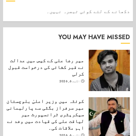
دکھانے کے لئے کوئی تبصرہ نہیں۔
YOU MAY HAVE MISSED
میر رضا علی کے کیس میں عدالت
نے قبر کشائی کی درخواست قبول
کرلی
اگست 6, 2026
کوئٹہ میں وزیر اعلیٰ بلوچستان
میر سرفراز بگٹی سے پارلیمانی
سیکریٹری ٹرانسپورٹ میر
لیاقت علی کی قیادت میں وفد نے
اہم ملاقات کی۔
اگست 6, 2026