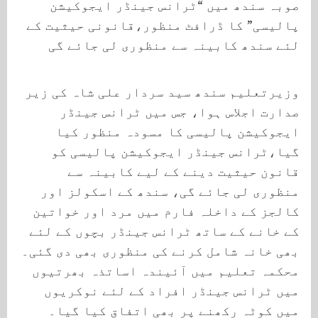
صوبہ سندھ میں “ٹرانس جینڈر ایجوکیشن
پالیسی” کا ڈرافٹ منظور،قانونی حیثیت کے
لئے سندھ کابینہ سے منظوری لی جائے گی
وزیرتعلیم سندھ سید سردار علی شاہ کی زیر
صدارت اجلاس ہوا، جس میں ٹرانس جینڈر
ایجوکیشن پالیسی کا مسودہ منظور کیا
گیا،ٹرانس جینڈر ایجوکیشن پالیسی کو
قانون حیثیت دینے کے لیے کابینہ سے
منظوری لی جائے گی، سندھ کے اسکولز اور
کالجز کے داخلہ فارم میں مرد اور خواتین
کے خانے کے ساتھ ٹرانس جینڈر بچوں کے لئے
بھی خانہ شامل کرنے کی منظوری بھی دی گئی۔
محکمہ تعلیم میں آئیندہ اساتذہ بھرتیوں
میں ٹرانس جینڈر افراد کے لئے نوکریوں
میں کوٹہ رکھنے پر بھی اتفاق کیا گیا۔