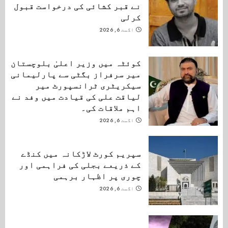
نے قبر کشائی کی درخواست قبول
کرلی
اگست 6, 2026
کوئٹہ میں وزیر اعلیٰ بلوچستان
میر سرفراز بگٹی سے پارلیمانی
سیکریٹری ٹرانسپورٹ میر
لیاقت علی کی قیادت میں وفد نے
اہم ملاقات کی۔
اگست 6, 2026
سپریم کورٹ لاڑکانہ میں کنڈے
کے ذریعے بجلی کی فراہمی اور
چوری پر اظہار برہمی
اگست 6, 2026