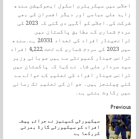
اجلاس میں سیکریٹری اسکول ایجوکیشن سندھ
زاہد علی عباسی اور دیگر افسران کی بھی
شرکت کی۔اجلاس کو آگہی دی گئی کہ 2023 کی
مردم شماری کے مطابق پاکستان میں
ٹرانجینڈر افراد کی تعداد 20331 ہے۔سندھ
میں 2023 کی مردم شماری کے تحت 4,222 افراد
ٹرانس جینڈر کمیونٹی سے ہیں صوبائی وزیر
سید سردار علی شاہ نے کہا کہ پاکستان میں
ٹرانس جینڈر افراد کی تعلیم کے حوالے سے
کئی چیلنجز ہیں۔ جو ان کی تعلیم تک رسائی
میں رکاوٹ بنتی ہے۔
Continue
Previous
Reading
سیکیورٹی کمپنیز نے جرائم پیشہ
ious
افراد کو سیکیورٹی گارڈ بھرتی
ost:
کررکھا ہے