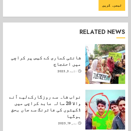
RELATED NEWS
شانتی کماری کے کیس پر کراچی
میں احتجاج
اگست 3, 2025
نواب شاہ سے روزگارکےلیے آنے
والا 20 سالہ عابد کراچی میں
ڈکیتوں کی فائرنگ سے جاں بحق
ہوگیا
مئی 19, 2025