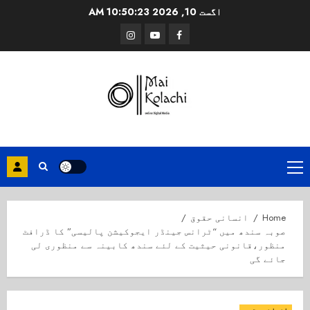
Ski
اگست 10, 2026
10:50:24 AM
t
Instagram
Youtube
Facebook
conten
Primary
Menu
Home
انسانی حقوق
صوبہ سندھ میں “ٹرانس جینڈر ایجوکیشن پالیسی” کا ڈرافٹ
منظور،قانونی حیثیت کے لئے سندھ کابینہ سے منظوری لی
جائے گی