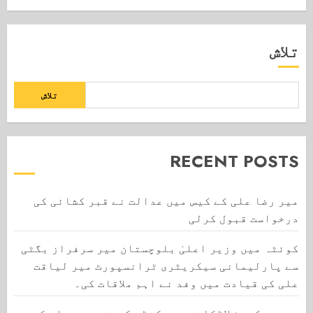
تلاش
تلاش
RECENT POSTS
میر رضا علی کے کیس میں عدالت نے قبر کشائی کی
درخواست قبول کرلی
کوئٹہ میں وزیر اعلیٰ بلوچستان میر سرفراز بگٹی
سے پارلیمانی سیکریٹری ٹرانسپورٹ میر لیاقت
علی کی قیادت میں وفد نے اہم ملاقات کی۔