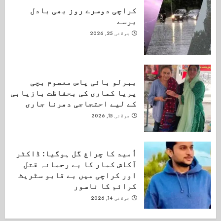
کراچی دوسرے روز بھی بادل
برسے
جولائی 25, 2026
ببرلو بائی پاس معصوم بچی
پریا کماری کی بحفاظت بازیابی
کے لیے احتجاجی دھرنا جاری
جولائی 15, 2026
اُمید کا چراغ گل ہوگیا: ڈاکٹر
آکاش کمار کا بے رحمانہ قتل
اور کراچی میں بے قابو سٹریٹ
کرائم کا ناسور
جولائی 14, 2026