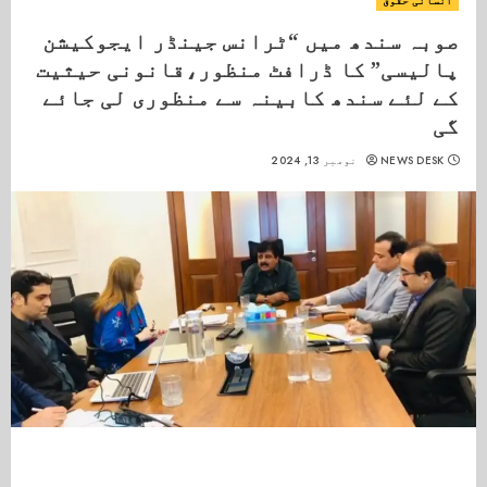
انسانی حقوق
صوبہ سندھ میں “ٹرانس جینڈر ایجوکیشن
پالیسی” کا ڈرافٹ منظور،قانونی حیثیت
کے لئے سندھ کابینہ سے منظوری لی جائے
گی
NEWS DESK
نومبر 13, 2024