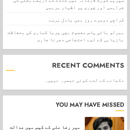
سپریم کورٹ لاڑکانہ میں کنڈے کے ذریعے بجلی کی
فراہمی اور چوری پر اظہار برہمی
کراچی دوسرے روز بھی بادل برسے
ببرلو بائی پاس معصوم بچی پریا کماری کی بحفاظت
بازیابی کے لیے احتجاجی دھرنا جاری
RECENT COMMENTS
دکھانے کے لئے کوئی تبصرہ نہیں۔
YOU MAY HAVE MISSED
میر رضا علی کے کیس میں عدالت