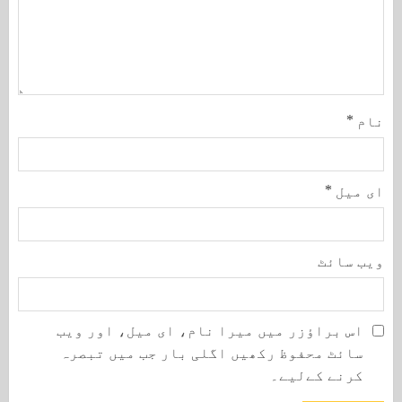
نام
*
ای میل
*
ویب‌ سائٹ
اس براؤزر میں میرا نام، ای میل، اور ویب
سائٹ محفوظ رکھیں اگلی بار جب میں تبصرہ
کرنے کےلیے۔