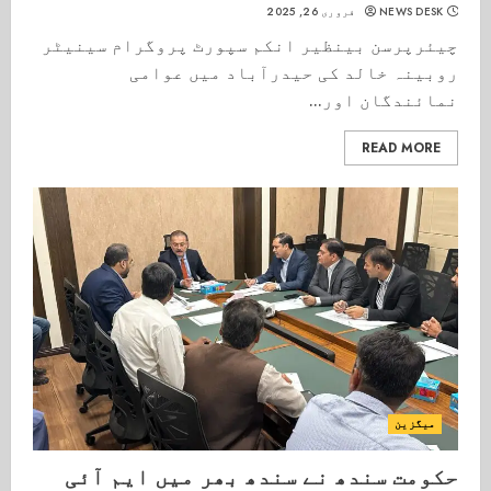
NEWS DESK
فروری 26, 2025
چیئرپرسن بینظیر انکم سپورٹ پروگرام سینیٹر
روبینہ خالد کی حیدرآباد میں عوامی
نمائندگان اور...
READ MORE
میگزین
حکومت سندھ نے سندھ بھر میں ایم آئی