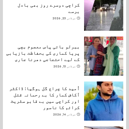
کراچی دوسرے روز بھی بادل
برسے
جولائی 25, 2026
ببرلو بائی پاس معصوم بچی
پریا کماری کی بحفاظت بازیابی
کے لیے احتجاجی دھرنا جاری
جولائی 15, 2026
اُمید کا چراغ گل ہوگیا: ڈاکٹر
آکاش کمار کا بے رحمانہ قتل
اور کراچی میں بے قابو سٹریٹ
کرائم کا ناسور
جولائی 14, 2026