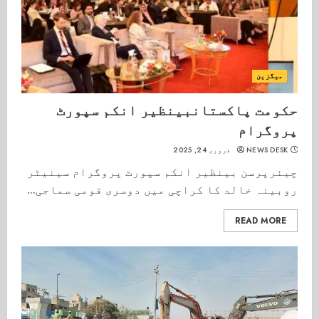
میگزین
حکومت پاکستانبینظیر انکم سپورٹ
پروگرام
NEWS DESK
فروری 24, 2025
چیئرپرسن بینظیر انکم سپورٹ پروگرام سینیٹر
روبینہ خالد کا کراچی میں دوسری قومی سماجی...
READ MORE