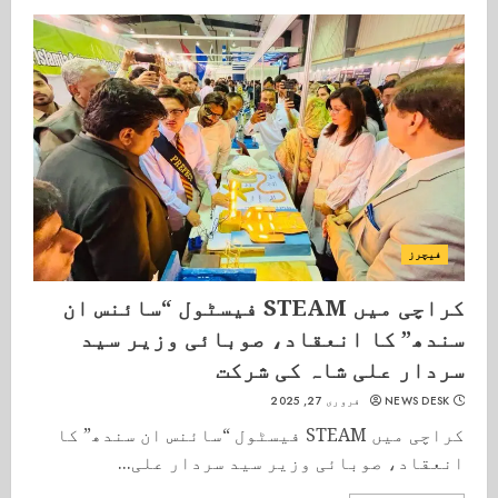
فیچرز
کراچی میں STEAM فیسٹول “سائنس ان
سندھ” کا انعقاد، صوبائی وزیر سید
سردار علی شاہ کی شرکت
NEWS DESK
فروری 27, 2025
کراچی میں STEAM فیسٹول “سائنس ان سندھ” کا
انعقاد، صوبائی وزیر سید سردار علی...