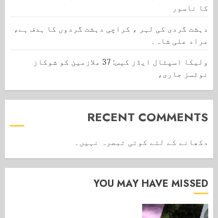
کا ناسور
دہشت گردی کی لہر ، کراچی دہشت گردوں کا ہدف ہے،
مراد علی شاہ۔
ولیکا اسپتال ایڈز کیس: 37 ملازمین کو شوکاز
نوٹسز جاری،
RECENT COMMENTS
دکھانے کے لئے کوئی تبصرہ نہیں۔
YOU MAY HAVE MISSED