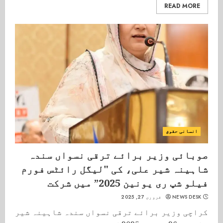
READ MORE
انسانی حقوق
صوبائی وزیر برائے ترقی نسواں سندہ
شاہینہ شیر علی، کی "لیگل رائٹس فورم
فیلو شپ ری یونین 2025” میں شرکت
NEWS DESK
فروری 27, 2025
کراچی وزیر برائے ترقی نسواں سندہ شاہینہ شیر