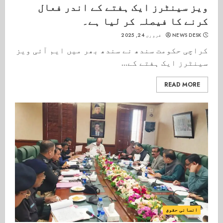
ویز سینٹرز ایک ہفتے کے اندر فعال
کرنے کا فیصلہ کر لیا ہے۔
NEWS DESK
فروری 24, 2025
کراچی حکومت سندھ نے سندھ بھر میں ایم آئی ویز
سینٹرز ایک ہفتے کے...
READ MORE
انسانی حقوق