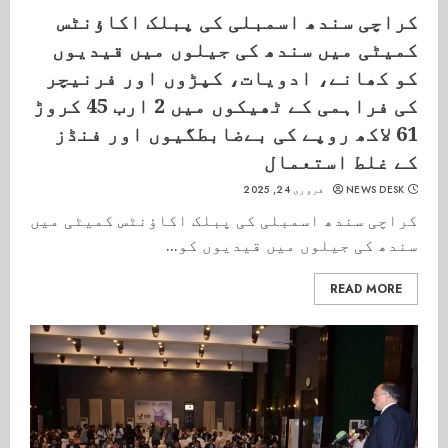
کراچی سندھ اسمبلی کی پبلک اکاؤنٹس
کمیٹی میں سندھ کی جیلوں میں قیدیوں
کو کھانے، ادویات، کپڑوں اور فرنیچر
کی فراہمی کے ٹھیکوں میں 2 ارب 45 کروڑ
61 لاکھ روپے کی بےضابطگیوں اور فنڈز
کے غلط استعمال
NEWS DESK
فروری 24, 2025
کراچی سندھ اسمبلی کی پبلک اکاؤنٹس کمیٹی میں
سندھ کی جیلوں میں قیدیوں کو...
READ MORE