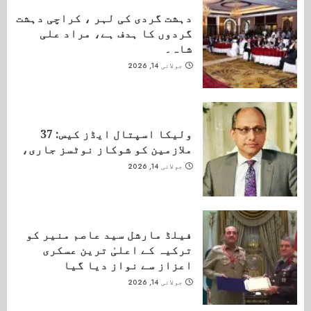
دہشت گردی کی لہر ، کراچی دہشت
گردوں کا ہدف ہے، مراد علی
شاہ۔
جولائی 14, 2026
ولیکا اسپتال ایڈز کیس: 37
ملازمین کو شوکاز نوٹسز جاری،
جولائی 14, 2026
فیلڈ مارشل سید عاصم منیر کو
ترکیہ کے اعلیٰ ترین عسکری
اعزاز سے نواز دیا گیا
جولائی 14, 2026