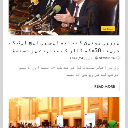
میگزین
یورپی یونین کے ساتھ ایس پی ایچ ایف کے
ذریعے 50لاکھ ڈالر کے معاہدے پر دستخط
NEWS DESK
فروری 24, 2025
وزیر اعلیٰ سندھ کا غربت کے خاتمے اور دیہی
ترقی کے فروغ کی جانب...
READ MORE