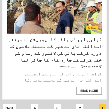
میگزین
کراچی ایم ڈی واٹر کارپوریشن انجینئر
اسداللہ خان نے شہر کے مختلف علاقوں کا
دورہ کرکے پانی کی لائنوں کے رساؤ کو
ختم کرنے کے جاری کام کا جائز لیا
NEWS DESK
فروری 23, 2025
کراچی ایم ڈی واٹر کارپوریشن انجینئر
اسداللہ خان نے شہر کے مختلف علاقوں کا...
READ MORE
Posts
Next
4
3
2
1