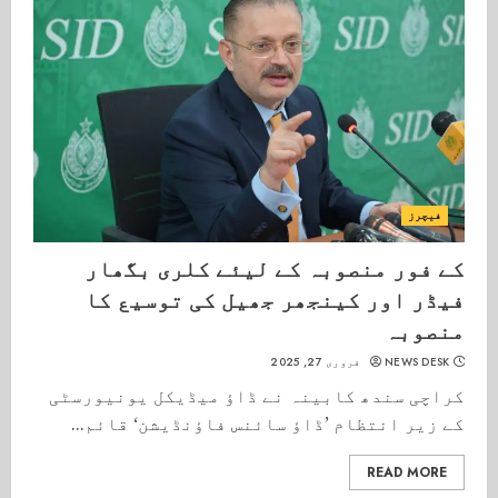
فیچرز
کے فور منصوبہ کے لیئے کلری بگھار
فیڈر اور کینجھر جھیل کی توسیع کا
منصوبہ
NEWS DESK
فروری 27, 2025
کراچی سندھ کابینہ نے ڈاؤ میڈیکل یونیورسٹی
کے زیر انتظام ’ڈاؤ سائنس فاؤنڈیشن‘ قائم...
READ MORE