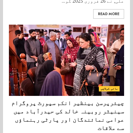
علی, نے 26 فروری 2025 کو...
READ MORE
مائی کولاچی
چیئرپرسن بینظیر انکم سپورٹ پروگرام
سینیٹر روبینہ خالد کی حیدرآباد میں
عوامی نمائندگان اور پارٹی رہنماؤں
سے ملاقات