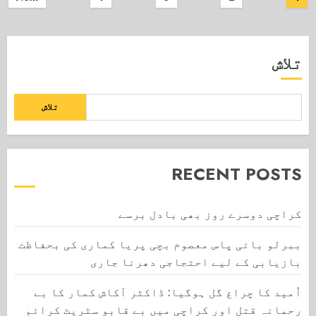
pagination
تلاش
تلاش
RECENT POSTS
کراچی دوسرے روز بھی بادل برسے
ببرلو بائی پاس معصوم بچی پریا کماری کی بحفاظت
بازیابی کے لیے احتجاجی دھرنا جاری
اُمید کا چراغ گل ہوگیا: ڈاکٹر آکاش کمار کا بے
رحمانہ قتل اور کراچی میں بے قابو سٹریٹ کرائم