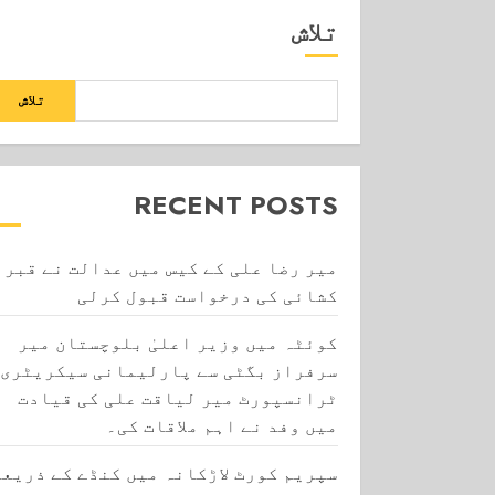
تلاش
تلاش
RECENT POSTS
میر رضا علی کے کیس میں عدالت نے قبر
کشائی کی درخواست قبول کرلی
کوئٹہ میں وزیر اعلیٰ بلوچستان میر
سرفراز بگٹی سے پارلیمانی سیکریٹری
ٹرانسپورٹ میر لیاقت علی کی قیادت
میں وفد نے اہم ملاقات کی۔
سپریم کورٹ لاڑکانہ میں کنڈے کے ذریعے