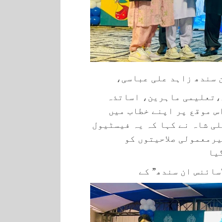
 سندھ زاہد علی عباسی،
،تعلیمی ماہرین، اساتذہ
س موقع پر اپنے خطاب میں
ی شاہ نے کہا کہ یہ فیسٹیول
یرمعمولی صلاحیتوں کو
یا
سائنس ان سندھ” کے