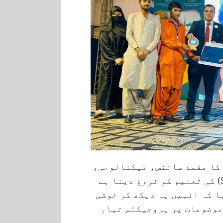
س کا مقصد سائنس، ٹیکنالوجی،
انجینئرنگ، آرٹس، اور ریاضی (STEAM) کی تعلیم کو فروغ دینا ہے
ا کہ انہیں یہ دیکھ کر خوشی
موضوعات پر پروجیکٹس تیار