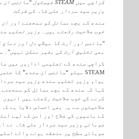
کراچی میں STEAM فیسٹول “س
وزیر سید سردار علی شاہ کی شرکت
سندھ کے بچے مسائل کو سمجھنے اور ان ک
خوب صلاحیت رکھتے ہیں۔ وزیر تعلیم سن
“سائنس اور آرٹ کا میلاپ دل اور دماغ ک
بھی تخلیق آرٹ کی بغیر ممکن نہیں”۔ س
کراچی سندھ کے تعلیمی اداروں میں سائ
STEAM میلو “سائنس ان سندھ” کا ح
ہوا، وزیر تعلیم سندھ وزیر سید سردار
کہا کہ سندھ کے بچے مسائل کو سمجھنے ا
کرنے کی خوب صلاحیت رکھتے ہیں انہوں 
صلاحیتوں سے یہ بھی احساس دلایا ہے کہ
کے باسیوں کی فلاح اور امن کے لیے است
صوبائی وزیر سید سردار علی شاہ نے ای
صوبائی سطح پر منعقد ہونے والے اسٹیم