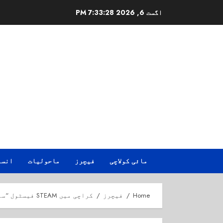
Ski
اگست 6, 2026
7:33:29 PM
t
conten
مائی کولاچی
فیچرز
ماحولیات
انسا
Home
فیچرز
کراچی میں STEAM فیسٹول “سائنس ان سندھ” کا انعقاد، صوبائی وزیر سید سردار علی شاہ کی شرکت