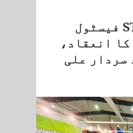
کراچی میں STEAM فیسٹول
کا انعقاد،
 سردار علی