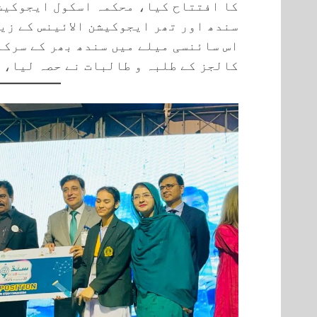
کا افتتاح کیا، محکمہ اسکول ایجوکیش
سندھ اور تھر ایجوکیشن الائینس کے زی
اس سائنسی میلے میں سندھ بھر کے سرکا
کالجز کے طلبہ و طالبات نے حصہ لیا،