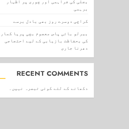
بجلی کی فراہمی اور چوری پر اظہار
برہمی
کراچی دوسرے روز بھی بادل برسے
ببرلو بائی پاس معصوم بچی پریا کماری
کی بحفاظت بازیابی کے لیے احتجاجی
دھرنا جاری
RECENT COMMENTS
دکھانے کے لئے کوئی تبصرہ نہیں۔