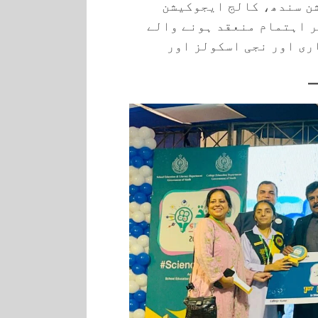
ن سندھ، کالج ایجوکیشن
ر اہتمام منعقد ہونے والے
ری اور نجی اسکولز اور