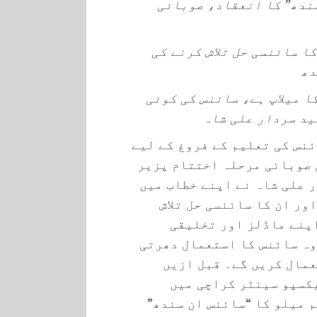
ائنس ان سندھ” کا انعقاد، صوبائی
ا سائنسی حل تلاش کرنے کی
دھ
ا میلاپ ہے، سائنس کی کوئی
ید سردار علی شاہ
نس کی تعلیم کے فروغ کے لیے
تمی صوبائی مرحلہ اختتام پزیر
 علی شاہ نے اپنے خطاب میں
ور ان کا سائنسی حل تلاش
اپنے ماڈلز اور تخلیقی
 وہ سائنس کا استعمال دھرتی
عمال کریں گے۔ قبل ازیں
کسپو سینٹر کراچی میں
 میلو کا “سائنس ان سندھ”