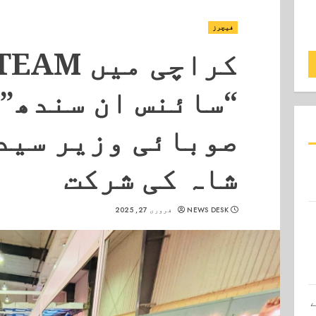
فیچرز
“سائنس ان سندھ” 
صوبائی وزیر سید
شاہ کی شرکت
NEWS DESK
فروری 27, 2025