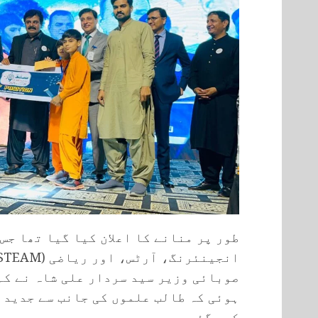
طور پر منانے کا اعلان کیا گیا تھا ج
صوبائی وزیر سید سردار علی شاہ نے کہ
ہوئی کہ طالب علموں کی جانب سے جدید 
کیے گئے ہیں،