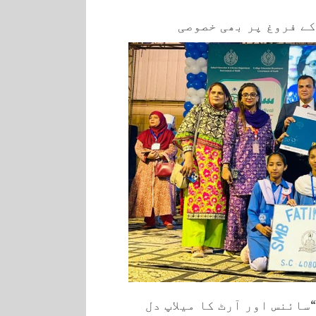
کے فروغ پر بھی خصوصی
سائنس اور آرٹ کا میلاپ دل