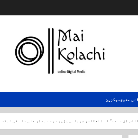
نی حقوق
میگزین