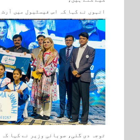
انہوں نے کہا کہ اس فیسٹیول میں آرٹ 
توجہ دی گئی، صوبائی وزیر نے کہا کہ “