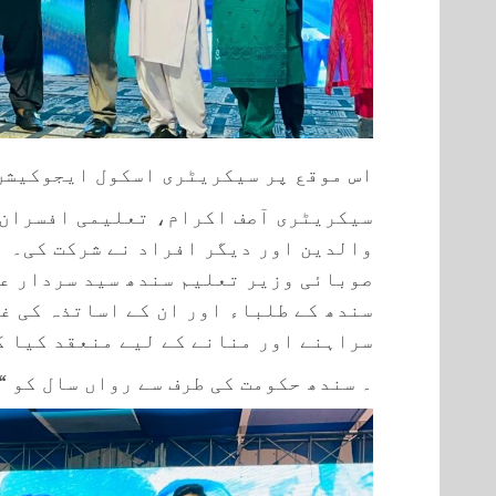
اس موقع پر سیکریٹری اسکول ایجوکیشن
سیکریٹری آصف اکرام، تعلیمی افسران
والدین اور دیگر افراد نے شرکت کی۔ ا
صوبائی وزیر تعلیم سندھ سید سردار عل
سندھ کے طلباء اور ان کے اساتذہ کی غ
سراہنے اور منانے کے لیے منعقد کیا گ
۔ سندھ حکومت کی طرف سے رواں سال کو “