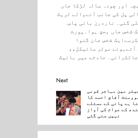
چہ اور چودہ سالہ لڑکا جاں
لی پل کی جانب آنےوالے ٹریک
لی گئی۔ ناردرن بائی پاس
ک شخص جاں بحق ہوا۔پورٹ
کرسےایک شخص جان گنوا
 آتےہوئے موٹر سائیکل،،
جاٹکرائی۔ حادثے میں بائیک
Next
یئر مین مہاجر قومی
وومنٹ آفاق احمد کا
Pre
ا ہے پانی کے مسئلے
ندھ کے عوام کی آواز
نہیں سنی گئی