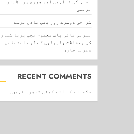
بجلی کی فراہمی اور چوری پر اظہار
برہمی
کراچی دوسرے روز بھی بادل برسے
ببرلو بائی پاس معصوم بچی پریا کماری
کی بحفاظت بازیابی کے لیے احتجاجی
دھرنا جاری
RECENT COMMENTS
دکھانے کے لئے کوئی تبصرہ نہیں۔