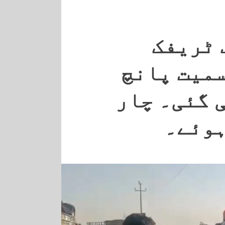
 ٹریفک
سمیت پانچ
 گئی۔ چار
ہوئے۔