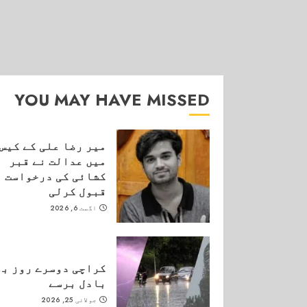
YOU MAY HAVE MISSED
میر رضا علی کے کیس
میں عدالت نے قبر
کشائی کی درخواست
قبول کرلی
اگست 6, 2026
کراچی دوسرے روز بھ
بادل برسے
جولائی 25, 2026