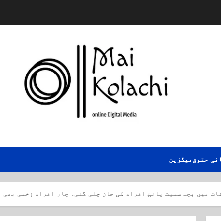
نی حقوق
میگزین
ات میں بچے سمیت پانچ افراد کی جان چلی گئی۔ چار افراد زخمی بھی 