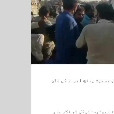
ے سمیت پانچ افراد کی جان
نے موٹرسائیکل کو ٹکر مار