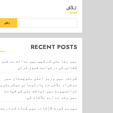
تلاش
تلاش
RECENT POSTS
میر رضا علی کے کیس میں عدالت نے قبر
کشائی کی درخواست قبول کرلی
کوئٹہ میں وزیر اعلیٰ بلوچستان میر
سرفراز بگٹی سے پارلیمانی سیکریٹری
ٹرانسپورٹ میر لیاقت علی کی قیادت
میں وفد نے اہم ملاقات کی۔
سپریم کورٹ لاڑکانہ میں کنڈے کے ذریعے