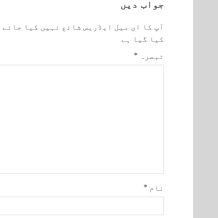
جواب دیں
آپ کا ای میل ایڈریس شائع نہیں کیا جائے 
کیا گیا ہے
تبصرہ
*
نام
*