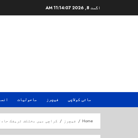
Ski
اگست 8, 2026
11:14:08 AM
t
conten
مائی کولاچی
فیچرز
ماحولیات
انسا
Home
فیچرز
کراچی میں مختلف ٹریفک حادث