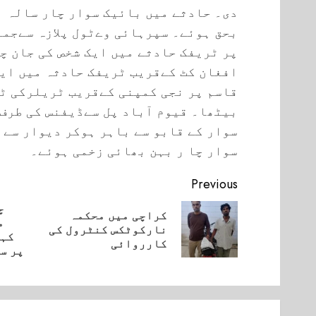
دی۔ حادثے میں بائیک سوار چار سالہ ب
بحق ہوئے۔ سپرہائی وےٹول پلازہ سےجما
پر ٹریفک حادثے میں ایک شخص کی جان چ
افغان کٹ کےقریب ٹریفک حادثہ میں ای
قاسم پر نجی کمپنی کےقریب ٹریلرکی ٹ
بیٹھا۔ قیوم آباد پل سےڈیفنس کی طرف
سوار کے قابو سے باہر ہوکر دیوار سے 
سوار چا ر بہن بھائی زخمی ہوئے۔
Continue
Previous
Reading
چ
کراچی میں محکمہ
م
vious
نارکوٹکس کنٹرول کی
Next
کہن
post:
کارروائی
post:
پر س