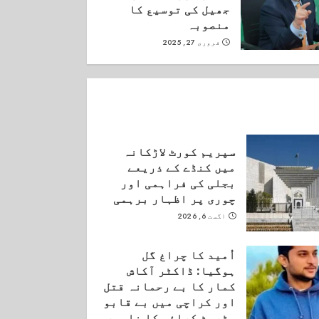
جھیل کی توسیع کا
منصوبہ
فروری 27, 2025
سپریم کورٹ لاڑکانہ
میں کنڈے کے ذریعے
بجلی کی فراہمی اور
چوری پر اظہار برہمی
اگست 6, 2026
اُمید کا چراغ گل
ہوگیا: ڈاکٹر آکاش
کمار کا بے رحمانہ قتل
اور کراچی میں بے قابو
سٹریٹ کرائم کا ناسور