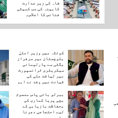
شاہ کی زیر صدارت
کابینہ کی سب کمیٹی
فنانس کا اجلاس،
مارچ 6, 2025
کوئٹہ میں وزیر اعلیٰ
بلوچستان میر سرفراز
بگٹی سے پارلیمانی
سیکریٹری ٹرانسپورٹ
میر لیاقت علی کی
قیادت میں وفد نے اہم
ملاقات کی۔
ببرلو بائی پاس معصوم
اگست 6, 2026
بچی پریا کماری کی
ی
بحفاظت بازیابی کے
لیے احتجاجی دھرنا
جاری