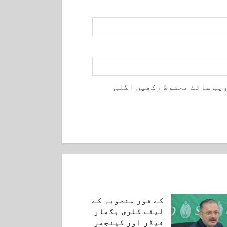
ویب سائٹ محفوظ رکھیں اگلی
کے فور منصوبہ کے
لیئے کلری بگھار
فیڈر اور کینجھر