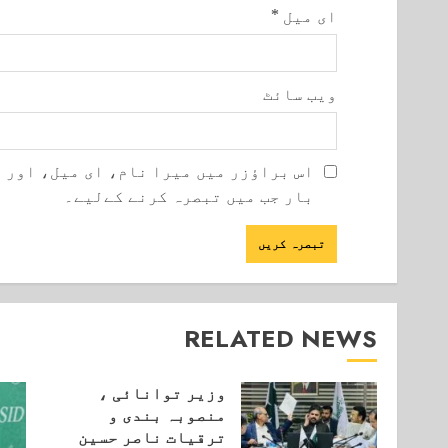
ای میل
*
ویب‌ سائٹ
اس براؤزر میں میرا نام، ای میل، اور 
بار جب میں تبصرہ کرنے کےلیے۔
RELATED NEWS
وزیر توانائی ،
منصوبہ بندی و
ترقیات ناصر حسین