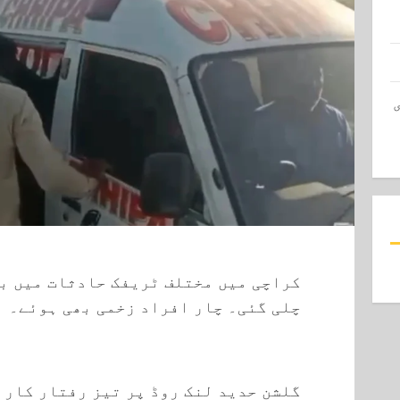
کراچی میں مختلف ٹریفک حادثات میں بچ
چلی گئی۔ چار افراد زخمی بھی ہوئے۔
گلشن حدید لنک روڈ پر تیز رفتار کار 