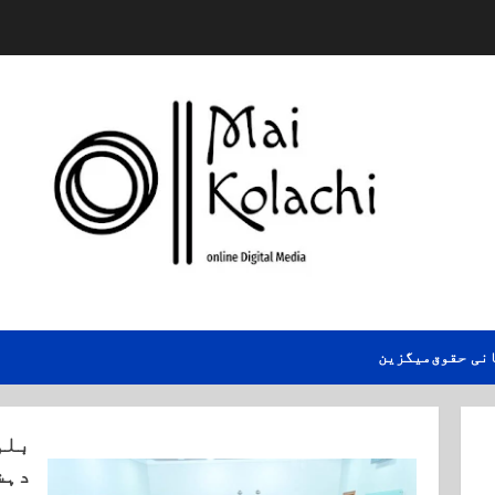
نی حقوق
میگزین
بلو
دہش