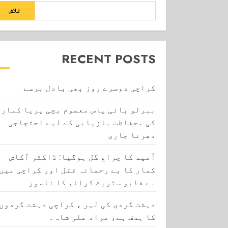
تلاش
RECENT POSTS
کراچی دوسرے روز بھی بادل برسے
ببرلو بائی پاس معصوم بچی پریا کماری
کی بحفاظت بازیابی کے لیے احتجاجی
دھرنا جاری
اُمید کا چراغ گل ہوگیا: ڈاکٹر آکاش
کمار کا بے رحمانہ قتل اور کراچی میں
بے قابو سٹریٹ کرائم کا ناسور
دہشت گردی کی لہر ، کراچی دہشت گردوں
کا ہدف ہے، مراد علی شاہ۔