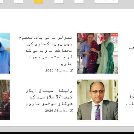
pagination
ببرلو بائی پاس معصوم
بچی پریا کماری کی
ی
بحفاظت بازیابی کے
لیے احتجاجی دھرنا
جاری
جولائی 15, 2026
ولیکا اسپتال ایڈز
ا
کیس: 37 ملازمین کو
اہ۔
شوکاز نوٹسز جاری،
جولائی 14, 2026