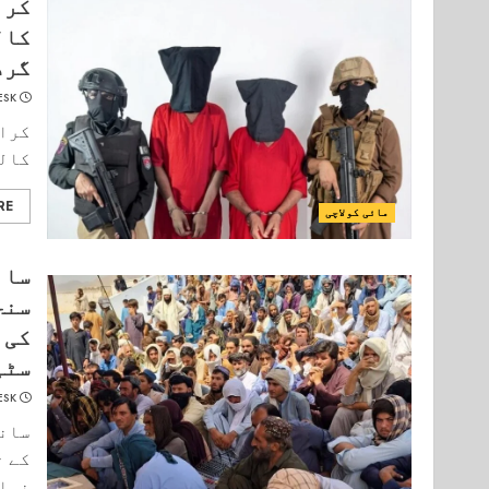
کرا
کال
گرد
ESK
کراچ
کالع
RE
مائی کولاچی
سان
سنج
کی 
سٹی
ESK
سانح
کے ت
نماز