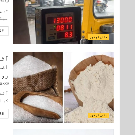
ESK
ٹریف
میٹر
RE
مائی کولاچی
آٹے
اضا
روٹ
ESK
آٹے 
کراچ
RE
مائی کولاچی