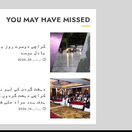
YOU MAY HAVE MISSED
کراچی دوسرے روز بھ
بادل برسے
جولائی 25, 2026
دہشت گردی کی لہر ،
کراچی دہشت گردوں ک
ہدف ہے، مراد علی ش
جولائی 14, 2026