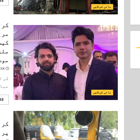
RE
مائی کولاچی
کرا
مری
کیس
ملز
موت
ESK
کراچ
عباس
مائی کولاچی
RE
کرا
پر 