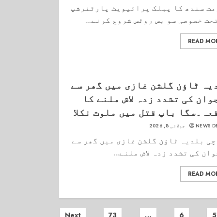
ت سندھ کا پبلک پرائیویٹ پارٹنرشپ
حت خصوصی سو بس روٹس شروع کرنے...
READ MO
یہ ٹاؤن گلشن غازی میں گھر سے
وان کی تشدد زدہ لاش ملنے کا
عہ۔سگا باپ قتل میں ملوث نکلا
NEWS D
جولائی 8, 2026
ی بلدیہ ٹاؤن گلشن غازی میں گھر سے
ان کی تشدد زدہ لاش ملنے...
READ MO
Next
73
…
6
5