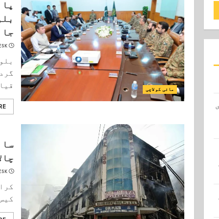
پائ
بلو
جان
ESK
بلوچ
گردی
قیام
مائی کولاچی
RE
سان
چال
ESK
کراچ
کیس 