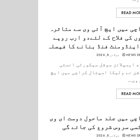
READ MO
چی میں ایچ آئی وی سے متاثرہ
ں کی فلاح کے لئےدو ارب روپے
اینڈومنٹ فنڈ بنانے کا فیصلہ
NEWS D
جولائی 8, 2026
 ایمپلائز سوشل سیکورٹی انسٹی
ن نے ولیکا اسپتال کراچی میں ایچ
وی...
READ MO
چی میں جلد ماحول دوست ای وی
سی سروس شروع کی جائے گی
NEWS D
جولائی 8, 2026