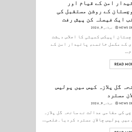
یدار امن کے قیام اور
چستان کے روشن مستقبل کی
ب ایک فیصلہ کن پیش رفت
NEWS D
جولائی 9, 2026
ستان اپیکس کمیٹی کا اجلاس دہشت
 کے مکمل خاتمے، پائیدار امن کے
...
READ MO
حہ گل پلازہ کیس میں پولیس
ان مسترد
NEWS D
جولائی 9, 2026
ی کی مقامی عدالت نے سانحہ گل پلازہ
میں پولیس چالان مسترد کردیا۔ضلعی...