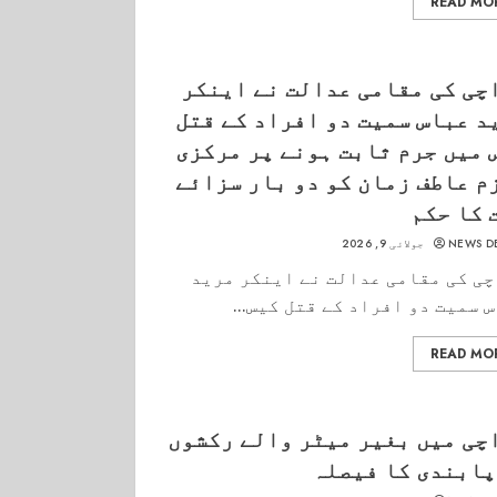
READ MO
چی کی مقامی عدالت نے اینکر
د عباس سمیت دو افراد کے قتل
 میں جرم ثابت ہونے پر مرکزی
م عاطف زمان کو دو بار سزائے
 کا حکم
NEWS D
جولائی 9, 2026
ی کی مقامی عدالت نے اینکر مرید
 سمیت دو افراد کے قتل کیس...
READ MO
چی میں بغیر میٹر والے رکشوں
پابندی کا فیصلہ