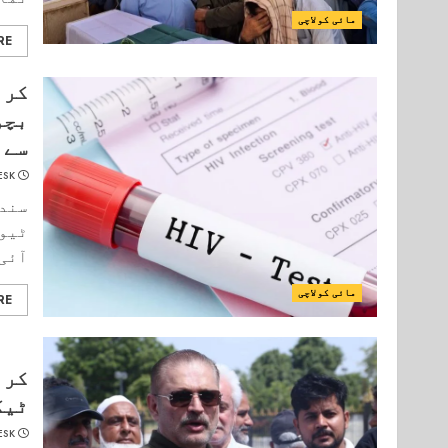
مائی کولاچی
RE
کرا
بچو
سے 
ESK
سندھ
ٹیوش
آئی 
مائی کولاچی
RE
کرا
ٹیک
ESK