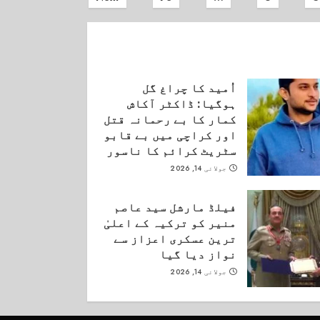
اُمید کا چراغ گل
ہوگیا: ڈاکٹر آکاش
کمار کا بے رحمانہ قتل
اور کراچی میں بے قابو
سٹریٹ کرائم کا ناسور
جولائی 14, 2026
فیلڈ مارشل سید عاصم
منیر کو ترکیہ کے اعلیٰ
ترین عسکری اعزاز سے
نواز دیا گیا
جولائی 14, 2026