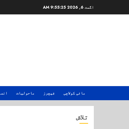
Ski
اگست 6, 2026
9:55:26 AM
t
conten
مائی کولاچی
فیچرز
ماحولیات
انسا
تلاش