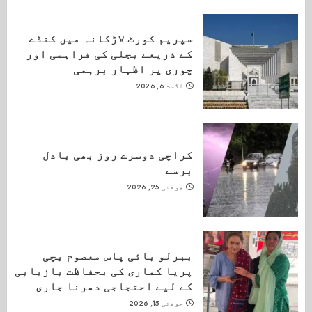
سپریم کورٹ لاڑکانہ میں کنڈے
کے ذریعے بجلی کی فراہمی اور
چوری پر اظہار برہمی
اگست 6, 2026
کراچی دوسرے روز بھی بادل
برسے
جولائی 25, 2026
ببرلو بائی پاس معصوم بچی
پریا کماری کی بحفاظت بازیابی
کے لیے احتجاجی دھرنا جاری
جولائی 15, 2026