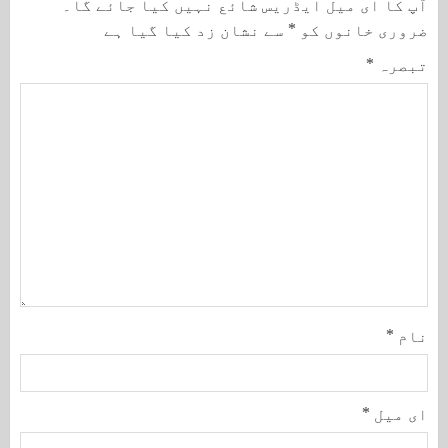
آپ کا ای میل ایڈریس شائع نہیں کیا جائے گا۔
ضروری خانوں کو
*
سے نشان زد کیا گیا ہے
تبصرہ
*
نام
*
ای میل
*