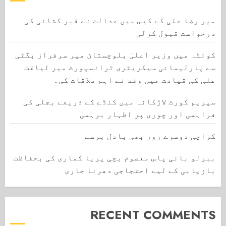
میر رضا علی کے کیس میں عدالت نے قبر کشائی کی
درخواست قبول کرلی
کوئٹہ میں وزیر اعلیٰ بلوچستان میر سرفراز بگٹی
سے پارلیمانی سیکریٹری ٹرانسپورٹ میر لیاقت
علی کی قیادت میں وفد نے اہم ملاقات کی۔
سپریم کورٹ لاڑکانہ میں کنڈے کے ذریعے بجلی کی
فراہمی اور چوری پر اظہار برہمی
کراچی دوسرے روز بھی بادل برسے
ببرلو بائی پاس معصوم بچی پریا کماری کی بحفاظت
بازیابی کے لیے احتجاجی دھرنا جاری
RECENT COMMENTS