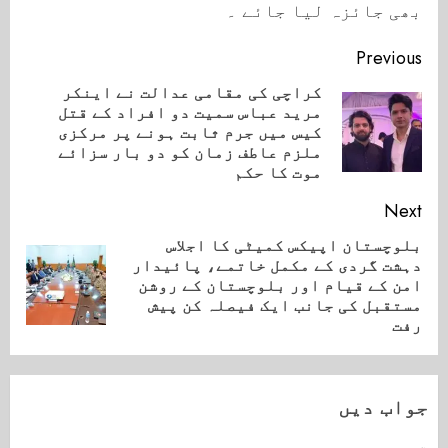
بھی جائزہ لیا جائے ۔
Continue
Previous
Reading
کراچی کی مقامی عدالت نے اینکر
مرید عباس سمیت دو افراد کے قتل
ious
کیس میں جرم ثابت ہونے پر مرکزی
ost:
ملزم عاطف زمان کو دو بار سزائے
موت کا حکم
Next
بلوچستان اپیکس کمیٹی کا اجلاس
دہشت گردی کے مکمل خاتمے، پائیدار
Next
امن کے قیام اور بلوچستان کے روشن
post:
مستقبل کی جانب ایک فیصلہ کن پیش
رفت
جواب دیں