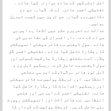
اصل اسٹرکچر کے ساتھ موازنہ کیا جائے ۔
تفتیشی افسر جائزہ لے کہ گیارہ سو دو
دکانیں،،، گیارہ سو ترپن میں کیسے تبدیل
ہوئیں۔
عدالت نے تحریری حکم میں لکھا ہے ایس بی
سی اے کے ذمہ دار افسران کی نشاندہی کی
جائے ۔سول ڈیفنس سے فائر سیفٹی انسپیکشن
کا ریکارڈ حاصل کیا جائے ۔تفتیشی افسر گل
پلازہ ڈسے متعلق ریکارڈ مارکیٹ کمیٹی اور
سول ڈیفنس سے حاصل کرے۔ ریسکیو ڈبل ون ،
ڈبل ٹو، فائر برگیڈ،کے ایم سی ،ضلعی
انتظامیہ اور ٹریفک پولیس سے فائر سیفٹی
اور ریسکیو اقدامات کا ریکارڈ حاصل کیا
جائے۔ تفتیشی افسر کے ایم سی اور ضلعی
انتظامیہ سے فائر آڈٹ اور انسپیکشن رپورٹ
بھی حاصل کریں۔ ٹریفک پولیس کے کردار کا