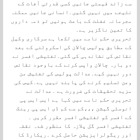
سے زائد قیمتی جانیں کسی قدرتی آفات کے
نتیجے میں نہیں گئیں۔انسانی جانیں ممکنہ
مجرمانہ غفلت کے باعث ہوئیں تو ذمہ داروں
کا تعین ناگزیر ہے۔
تحریری حکم نامے میں لکھا ہے سرکاری وکیل
کے مطابق پولیس چالان کی اسکروٹنی کے بعد
نقائص کی نشاندہی کی گئی۔تفتیشی افسر نے
دو بارہ چالان واپس کرنے کے باوجود نقائص
دور نہیں کیے۔عدالت پولیس کی تفتیش من
وعن تسلیم کرنے کی پابند نہیں ہے۔کیس کی
مزید تحقیقات کی ضرورت ہے ۔عدالت نے
تحریری حکم نامے میں کہا ہے ایس ایس پی
انوسٹی گیشن ،،،کم سے کم ڈی ایس پی رینک
کے افسر کو تفتیشی افسر مقرر کریں ۔
تفتیشی افسر گل پلازہ کا منظور شدہ نقشہ
اور ریگولرایزیشن حاصل کرے ۔ریکارڈ کا