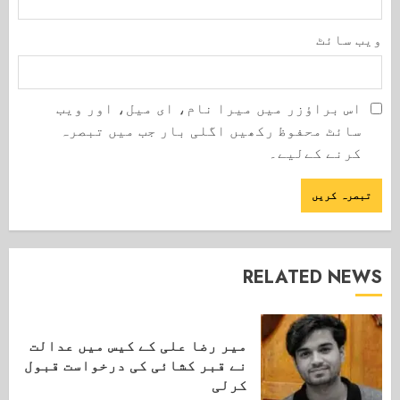
ویب‌ سائٹ
اس براؤزر میں میرا نام، ای میل، اور ویب
سائٹ محفوظ رکھیں اگلی بار جب میں تبصرہ
کرنے کےلیے۔
RELATED NEWS
میر رضا علی کے کیس میں عدالت
نے قبر کشائی کی درخواست قبول
کرلی