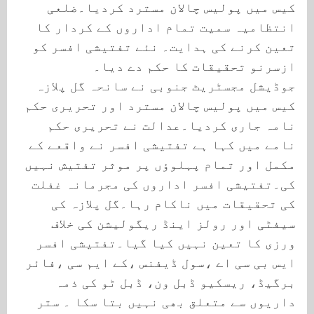
کیس میں پولیس چالان مسترد کردیا۔ضلعی
انتظامیہ سمیت تمام اداروں کے کردار کا
تعین کرنے کی ہدایت۔ نئے تفتیشی افسر کو
ازسرنو تحقیقات کا حکم دے دیا۔
جوڈیشل مجسٹریٹ جنوبی نے سانحہ گل پلازہ
کیس میں پولیس چالان مسترد اور تحریری حکم
نامہ جاری کردیا۔عدالت نے تحریری حکم
نامے میں کہا ہے تفتیشی افسر نے واقعے کے
مکمل اور تمام پہلوؤں پر موثر تفتیش نہیں
کی۔تفتیشی افسر اداروں کی مجرمانہ غفلت
کی تحقیقات میں ناکام رہا۔گل پلازہ کی
سیفٹی اور رولز اینڈ ریگولیشن کی خلاف
ورزی کا تعین نہیں کیا گیا۔تفتیشی افسر
ایس بی سی اے ،سول ڈیفنس ،کے ایم سی ،فائر
برگیڈ، ریسکیو ڈبل ون، ڈبل ٹو کی ذمہ
داریوں سے متعلق بھی نہیں بتا سکا ۔ ستر