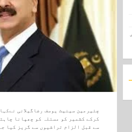
چئیرمین سینیٹ یوسف رضاگیلانی نےکہا
کرکے کشمیر کو مسئلہ کو چھپانا چاہت
سے قبل الزام تراشیوں سے گریز کیا ج