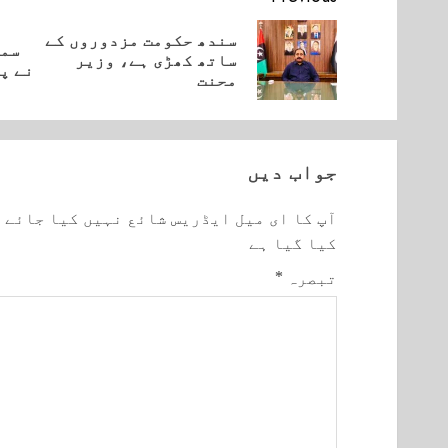
Reading
سندھ حکومت مزدوروں کے
سمی
vious
Next
ساتھ کھڑی ہے، وزیر
نے پ
post:
post:
محنت
جواب دیں
آپ کا ای میل ایڈریس شائع نہیں کیا جائے 
کیا گیا ہے
تبصرہ
*