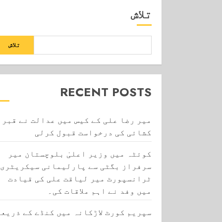
تلاش
تلاش
RECENT POSTS
میر رضا علی کے کیس میں عدالت نے قبر
کشائی کی درخواست قبول کرلی
کوئٹہ میں وزیر اعلیٰ بلوچستان میر
سرفراز بگٹی سے پارلیمانی سیکریٹری
ٹرانسپورٹ میر لیاقت علی کی قیادت
میں وفد نے اہم ملاقات کی۔
سپریم کورٹ لاڑکانہ میں کنڈے کے ذریعے