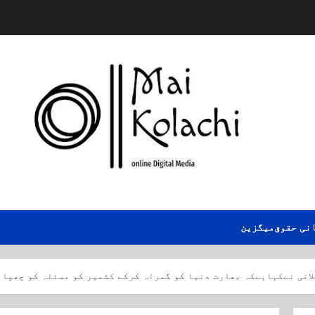
نی حقوق
میگزین
انی نےکہاہےکہ بھارت دنیا کو گمراہ کرکے کشمیر کو مسئلہ کو چھپا