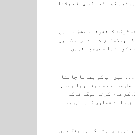
وئوں کو اٹھا کر چائے پلانا
سٹرکٹ کانفرنس سےخطاب میں
کہ پاکستان ذمہ دارملک اور
ے کو دنیا سےچھپا نہیں
۔۔۔ میں آپ کو بتانا چاہتا
اصل مسئلے سے ہٹا رہا ہے۔ یہ
ل کر کام کرنا ہوگا تاکہ
اں رائے شماری کروائی جا
 نہیں چاہتے کہ ہم جنگ میں