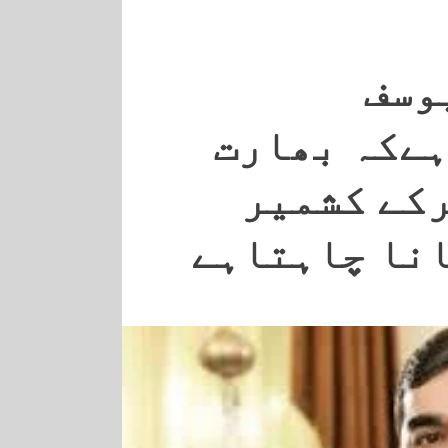
وسف
ہےکہ بھارت
رکے کشمیر
انا چاہتاہے