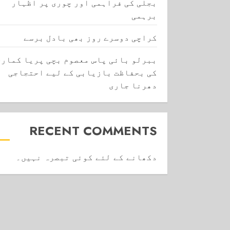
بجلی کی فراہمی اور چوری پر اظہار
برہمی
کراچی دوسرے روز بھی بادل برسے
ببرلو بائی پاس معصوم بچی پریا کماری
کی بحفاظت بازیابی کے لیے احتجاجی
دھرنا جاری
RECENT COMMENTS
دکھانے کے لئے کوئی تبصرہ نہیں۔