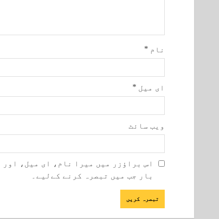
نام
*
ای میل
*
ویب‌ سائٹ
اس براؤزر میں میرا نام، ای میل، اور 
بار جب میں تبصرہ کرنے کےلیے۔