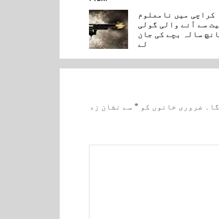
کراچی میں نامعلوم
ت سے آنے والی گولی
Pre
انچ سالہ بچے کی جان
لے
گا۔
ضروری خانوں کو
*
سے نشان زد