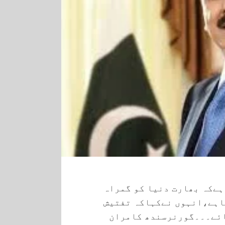
ہےکہ بھارت دنیا کو گمراہ
اہے،انہوں نےکہاکہ تفتیش
ائے۔۔۔گورنرسندھ کامران