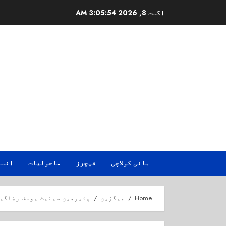
Ski
اگست 8, 2026
3:05:55 AM
t
conten
مائی کولاچی
فیچرز
ماحولیات
انسا
Home
میگزین
چئیرمین سینیٹ یوسف رضاگیل