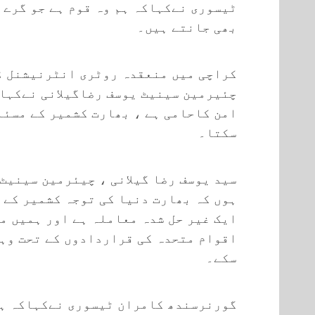
ٹیسوری نےکہاکہ ہم وہ قوم ہے جو گرے ہ
بھی جانتے ہیں۔
کراچی میں منعقدہ روٹری انٹرنیشنل ڈ
چئیرمین سینیٹ یوسف رضاگیلانی نےکہا
امن کاحامی ہے ، بھارت کشمیر کے مسئل
سکتا۔
سید یوسف رضا گیلانی ، چیئرمین سینیٹ
ہوں کہ بھارت دنیا کی توجہ کشمیر کے 
ایک غیر حل شدہ معاملہ ہے اور ہمیں م
اقوام متحدہ کی قراردادوں کے تحت وہ
سکے۔
گورنرسندھ کامران ٹیسوری نےکہاکہ ہم