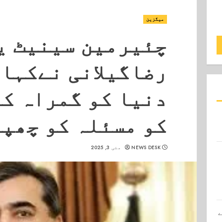
میگزین
چئیرمین سینیٹ ی
رضاگیلانی نےکہا
دنیا کو گمراہ ک
کو مسئلہ کو چھپ
NEWS DESK
مئی 3, 2025