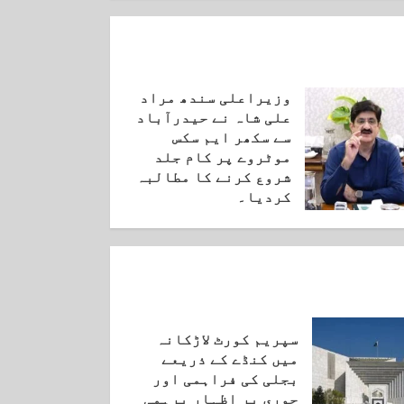
وزیراعلی سندھ مراد
علی شاہ نے حیدرآباد
سے سکھر ایم سکس
موٹروے پر کام جلد
شروع کرنے کا مطالبہ
کردیا۔
ستمبر 3, 2025
سپریم کورٹ لاڑکانہ
میں کنڈے کے ذریعے
بجلی کی فراہمی اور
چوری پر اظہار برہمی