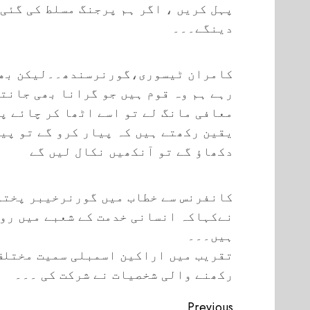
پہل کریں ، اگر ہم پرجنگ مسلط کی گئی
دینگے۔۔۔
کامران ٹیسوری،گورنرسندھ۔۔لیکن بھار
رہے ہم وہ قوم ہیں جو گرانا بھی جانتے
معافی مانگ لے تو اسے اٹھا کر چائے پل
یقین رکھتے ہیں کہ پیار کرو گے تو پیا
دکھاؤ گے تو آنکھیں نکال لیں گے
کانفرنس سے خطاب میں گورنرخیبر پختو
نےکہاکہ انسانی خدمت کے شعبے میں روٹ
ہیں۔۔۔
تقریب میں اراکین اسمبلی سمیت مختلف
رکھنے والی شخصیات نے شرکت کی ۔۔۔
Continue
Previous