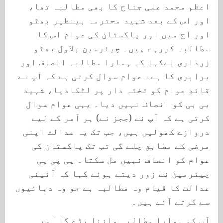
اعظم محمد علی جناح کا بھی مطالبہ تھا،
اور اس کے بعد شہید محترمہ بینظیر بھٹو
اور آج میں اور پاکستان کی عوام اس کا
مطالبہ کررہے ہیں۔ چیئرمین بلاول بھٹو
زرداری نےکہا کہ ہمارا مطالبہ انصاف اور
برابری کا ہے۔ عوام سوال کرتی ہے کہ آپ نے
قائدِ عوام کو تختہ دار پر لٹکادیا، شہید
بی بی کو انصاف نہیں دیا۔ یہی عوام سوال
کرتی ہے کہ آپ نے (ججز نے) ہر آمر کے لیے
دروازے کھولیں ہیں، جب تک یہ عدالت اپنی
مرضی کے مطابق چلے گی تب تک پاکستان کی
عوام کو انصاف نہیں مل سکتا۔ پی پی پی
چیئرمین نے زور دیتے ہوئے کہا کہ آئینی
عدالت کا قیام وہ مطالبہ ہے جو وہ دہائیوں
سے کرتے آئے ہیں۔
آپ کو ہمارا مطالبہ ماننا پڑے گا اور