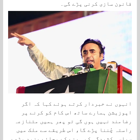
قانون سازی کرنی پڑے گی۔
انہوں نے خبردار کرتے ہوئے کہا کہ اگر
اپوزیشن ہمارے ساتھ اس کام کو کرنے پر
رضامند نہیں ہوں گی تو پھر ہمیں متنازعہ
راستہ چُننا پڑے گا، اس طریقے سے ملک میں
سیاسی کشیدگی کم ہونے کے بجائے مزید بڑھے