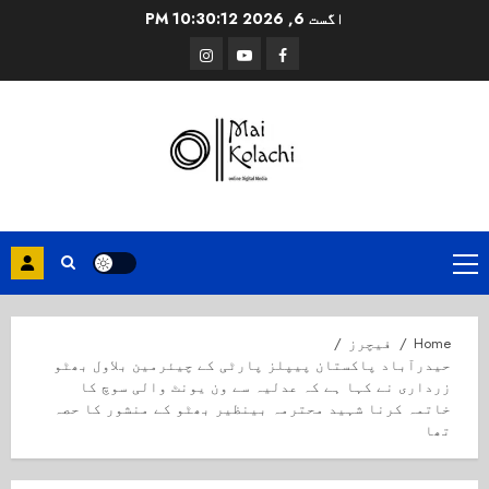
Ski
اگست 6, 2026
10:30:13 PM
t
Instagram
Youtube
Facebook
conten
Primary
Menu
Home
فیچرز
حیدرآباد پاکستان پیپلز پارٹی کے چیئرمین بلاول بھٹو
زرداری نے کہا ہے کہ عدلیہ سے ون یونٹ والی سوچ کا
خاتمہ کرنا شہید محترمہ بینظیر بھٹو کے منشور کا حصہ
تھا