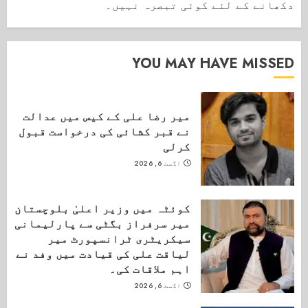
دکھانے کے لئے کوئی تبصرہ نہیں۔
YOU MAY HAVE MISSED
میر رضا علی کے کیس میں عدالت
نے قبر کشائی کی درخواست قبول
کرلی
اگست 6, 2026
کوئٹہ میں وزیر اعلیٰ بلوچستان
میر سرفراز بگٹی سے پارلیمانی
سیکریٹری ٹرانسپورٹ میر
لیاقت علی کی قیادت میں وفد نے
اہم ملاقات کی۔
اگست 6, 2026