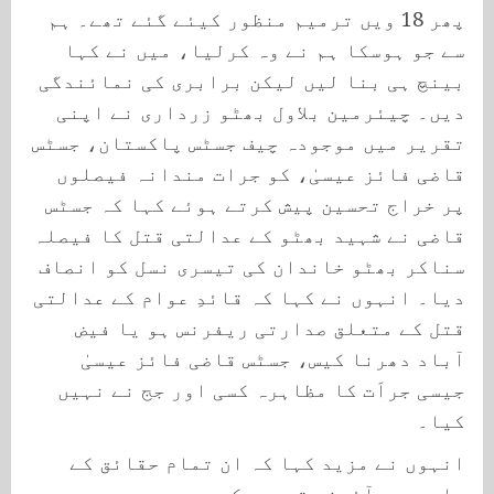
پھر 18 ویں ترمیم منظور کیئے گئے تھے۔ ہم
سے جو ہوسکا ہم نے وہ کرلیا، میں نے کہا
بینچ ہی بنا لیں لیکن برابری کی نمائندگی
دیں۔ چیئرمین بلاول بھٹو زرداری نے اپنی
تقریر میں موجودہ چیف جسٹس پاکستان، جسٹس
قاضی فائز عیسیٰ، کو جرات مندانہ فیصلوں
پر خراج تحسین پیش کرتے ہوئے کہا کہ جسٹس
قاضی نے شہید بھٹو کے عدالتی قتل کا فیصلہ
سناکر بھٹو خاندان کی تیسری نسل کو انصاف
دیا۔ انہوں نے کہا کہ قائدِ عوام کے عدالتی
قتل کے متعلق صدارتی ریفرنس ہو یا فیض
آباد دھرنا کیس، جسٹس قاضی فائز عیسیٰ
جیسی جراَت کا مظاہرہ کسی اور جج نے نہیں
کیا۔
انہوں نے مزید کہا کہ ان تمام حقائق کے
باوجود، آئینی ترمیم کی