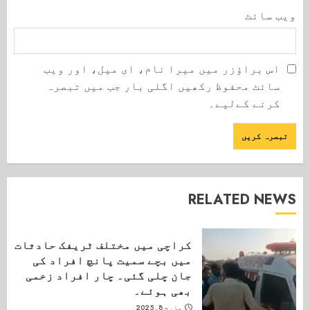
ویب‌ سائٹ
اس براؤزر میں میرا نام، ای میل، اور ویب
سائٹ محفوظ رکھیں اگلی بار جب میں تبصرہ
کرنے کےلیے۔
RELATED NEWS
کراچی میں مختلف ٹریفک حادثات
میں بچے سمیت پانچ افراد کی
جان چلی گئی۔ چار افراد زخمی
بھی ہوئے۔
مارچ 8, 2025