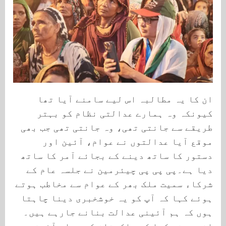
ان کا یہ مطالبہ اس لیے سامنے آیا تھا
کیونکہ وہ ہمارے عدالتی نظام کو بہتر
طریقے سے جانتی تھی، وہ جانتی تھی جب بھی
موقع آیا عدالتوں نے عوام، آئین اور
دستور کا ساتھ دینے کے بجائے آمر کا ساتھ
دیا ہے۔پی پی پی چیئرمین نے جلسہ عام کے
شرکاء سمیت ملک بھر کے عوام سے مخاطب ہوتے
ہوئے کہا کہ آپ کو یہ خوشخبری دینا چاہتا
ہوں کہ ہم آئینی عدالت بنانے جارہے ہیں۔
انہوں نے کہا کہ پاکستان کے عوام آئینی