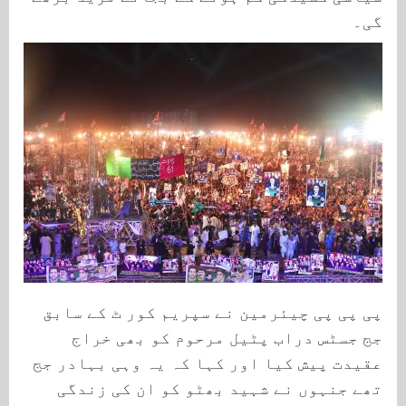
گی۔
پی پی پی چیئرمین نے سپریم کور ٹ کے سابق
جج جسٹس دراب پٹیل مرحوم کو بھی خراج
عقیدت پیش کیا اور کہا کہ یہ وہی بہادر جج
تھے جنہوں نے شہید بھٹو کو ان کی زندگی