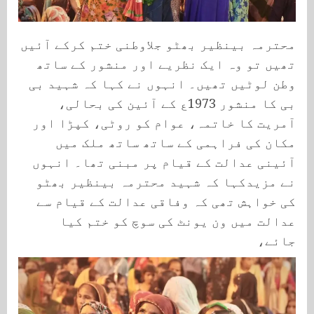
محترمہ بینظیر بھٹو جلاوطنی ختم کرکے آئیں
تھیں تو وہ ایک نظریے اور منشور کے ساتھ
وطن لوٹیں تھیں۔ انہوں نے کہا کہ شہید بی
بی کا منشور 1973ع کے آئین کی بحالی،
آمریت کا خاتمہ، عوام کو روٹی، کپڑا اور
مکان کی فراہمی کے ساتھ ساتھ ملک میں
آئینی عدالت کے قیام پر مبنی تھا۔ انہوں
نے مزیدکہا کہ شہید محترمہ بینظیر بھٹو
کی خواہش تھی کہ وفاقی عدالت کے قیام سے
عدالت میں ون یونٹ کی سوچ کو ختم کیا
جائے،