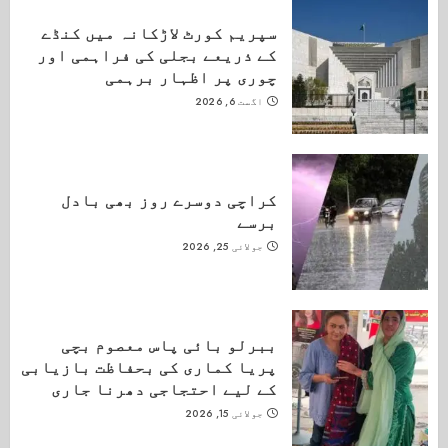
سپریم کورٹ لاڑکانہ میں کنڈے
کے ذریعے بجلی کی فراہمی اور
چوری پر اظہار برہمی
اگست 6, 2026
کراچی دوسرے روز بھی بادل
برسے
جولائی 25, 2026
ببرلو بائی پاس معصوم بچی
پریا کماری کی بحفاظت بازیابی
کے لیے احتجاجی دھرنا جاری
جولائی 15, 2026