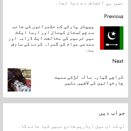
میں ہی انصاف دے دیا تھا۔
Continue
Previous
Reading
پیپلز پارٹی کے حکمرانوں کی جانب
سے چولستان کینال اور ارسا ایکٹ
ious
میں ترمیم کی مخالفت ایک ڈرامہ اور
ost:
سندھی عوام کو گمراہ کرنے کی سازش
ہے۔
Next
کراچی گیارہ سالہ لڑکی سمیت
Next
چارخواتین کی لاشیں ملیں
post:
جواب دیں
آپ کا ای میل ایڈریس شائع نہیں کیا جائے گا۔