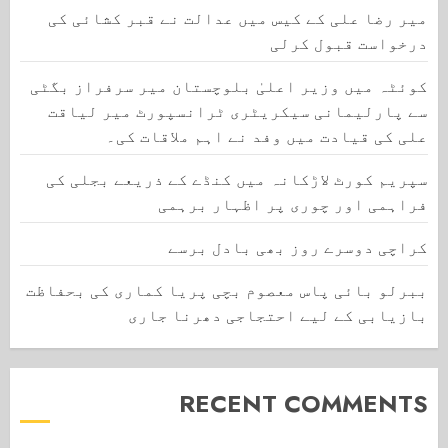
میر رضا علی کے کیس میں عدالت نے قبر کشائی کی
درخواست قبول کرلی
کوئٹہ میں وزیر اعلیٰ بلوچستان میر سرفراز بگٹی
سے پارلیمانی سیکریٹری ٹرانسپورٹ میر لیاقت
علی کی قیادت میں وفد نے اہم ملاقات کی۔
سپریم کورٹ لاڑکانہ میں کنڈے کے ذریعے بجلی کی
فراہمی اور چوری پر اظہار برہمی
کراچی دوسرے روز بھی بادل برسے
ببرلو بائی پاس معصوم بچی پریا کماری کی بحفاظت
بازیابی کے لیے احتجاجی دھرنا جاری
RECENT COMMENTS