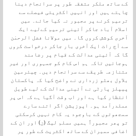
کے ساتھ ملکر متفقہ طور پر سرانجام دینا
چاہتے ہیں اور انہیں اکثریتی فیصلے سے
ترمیم کرنے پر مجبور نہ کیا جائے۔ میں
اسلام آباد جاکر آئینی ترمیم کےلیے ایک
آخری کوشش کروں گا۔ میں مولانا فضل الرحمٰن
سے آج رات ایک آخری بار جاکر درخواست کروں
گا کہ آئینی عدالت کے قیام پر رضامند
ہوجائیں تاکہ ہم اس کام کو جمہوری اور غیر
متنازعہ طریقے سے سرانجام دیں۔ چیئرمین
بلاول بھٹو زرداری نے واضح کیا کہ پاکستان
پیپلز پارٹی نے آئینی عدالت کے لیے طویل
انتظار کیا ہے اور اب وقت آگیا ہے کہ اس پر
عملدرآمد ہو۔ اپوزیشن اگر اتنے سارے
سمجھوتوں کے باوجود یہ کام نہیں کرسکتی
تو پھر مجبوراً ہمیں مسلم لیگ (ن) اور ان کے
اضافی ممبران کے ساتھ اکثریت کے طور پر