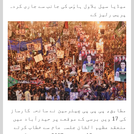
میڈیا سیل بلاول ہاوَس کی جانب سے جاری کردہ
پریس رلیز کے
مطابق، پی پی پی چیئرمین نے سانحہ کارساز
کی 17 ویں برسی کے موقعے پر حیدرآباد میں
منعقد عظیم الشان جلسہ عام سے خطاب کرتے