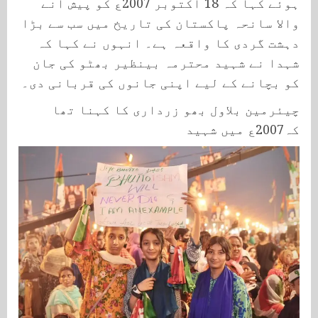
ہوئے کہا کہ 18 اکتوبر 2007ع کو پیش آنے
والا سانحہ پاکستان کی تاریخ میں سب سے بڑا
دہشت گردی کا واقعہ ہے۔ انہوں نے کہا کہ
شہدا نے شہید محترمہ بینظیر بھٹو کی جان
کو بچانے کے لیے اپنی جانوں کی قربانی دی۔
چیئرمین بلاول بھو زرداری کا کہنا تھا
کہ2007ع میں شہید