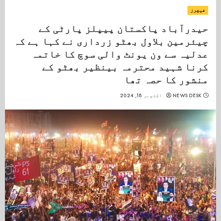
فیچرز
حیدرآباد پاکستان پیپلز پارٹی کے
چیئرمین بلاول بھٹو زرداری نے کہا ہے کہ
عدلیہ سے ون یونٹ والی سوچ کا خاتمہ
کرنا شہید محترمہ بینظیر بھٹو کے
منشور کا حصہ تھا
NEWS DESK
اکتوبر 18, 2024