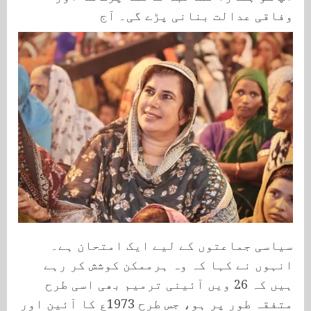
وفاقی عدالت بنانی پڑے گی۔ آج
سیاسی جماعتوں کے لیے ایک امتحان ہے۔
انہوں نے کہا کہ وہ ہرممکن کوشش کر رہے
ہیں کہ 26 ویں آئینی ترمیم بھی اسی طرح
متفقہ طور پر ہو، جس طرح 1973ع کا آئین اور