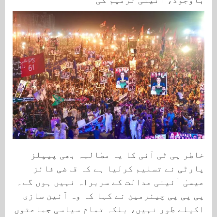
خاطر پی ٹی آئی کا یہ مطالبہ بھی پیپلز
پارٹی نے تسلیم کرلیا ہے کہ قاضی فائز
عیسیٰ آئینی عدالت کے سربراہ نہیں ہوں گے۔
پی پی پی چیئرمین نے کہا کہ وہ آئین سازی
اکیلے طور نہیں، بلکہ تمام سیاسی جماعتوں