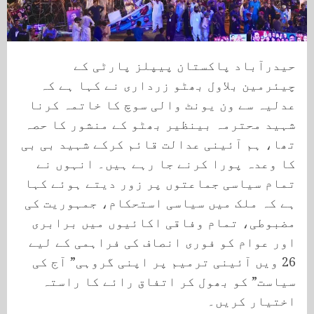
حیدرآباد پاکستان پیپلز پارٹی کے
چیئرمین بلاول بھٹو زرداری نے کہا ہے کہ
عدلیہ سے ون یونٹ والی سوچ کا خاتمہ کرنا
شہید محترمہ بینظیر بھٹو کے منشور کا حصہ
تھا، ہم آئینی عدالت قائم کرکے شہید بی بی
کا وعدہ پورا کرنے جا رہے ہیں۔ انہوں نے
تمام سیاسی جماعتوں پر زور دیتے ہوئے کہا
ہے کہ ملک میں سیاسی استحکام، جمہوریت کی
مضبوطی، تمام وفاقی اکائیوں میں برابری
اور عوام کو فوری انصاف کی فراہمی کے لیے
26 ویں آئینی ترمیم پر اپنی گروہی” آج کی
سیاست” کو بھول کر اتفاق رائے کا راستہ
اختیار کریں۔