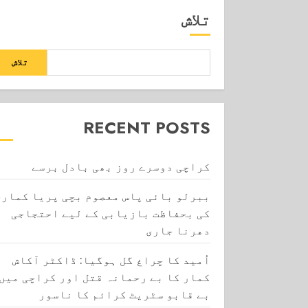
تلاش
تلاش
RECENT POSTS
کراچی دوسرے روز بھی بادل برسے
ببرلو بائی پاس معصوم بچی پریا کماری
کی بحفاظت بازیابی کے لیے احتجاجی
دھرنا جاری
اُمید کا چراغ گل ہوگیا: ڈاکٹر آکاش
کمار کا بے رحمانہ قتل اور کراچی میں
بے قابو سٹریٹ کرائم کا ناسور