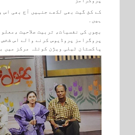
کے کئ گیت بھی لکھے جنہیں آج بھی اس و
ہیں۔
بچوں کی نفسیات، تربیت صلاحیت ،معلوم
پروگرامز پروڈیوس کرنے والے اس شخص ک
پاکستان ٹیلی ویژن کوئٹہ مرکز میں ب