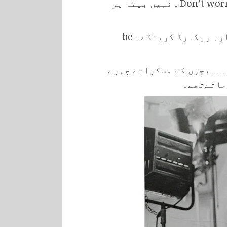
اچھا جی اسٹینڈ بائے۔۔۔ یس کیو۔۔۔Don’t worry , نہیں بیٹا پر
کوئی بات نہیں ٹھیک نہیں ہوا تو دوبارہ ریکارڈ کرینگے۔ be
۔۔۔۔بچوں کے مسکراتے چہرے
جاتےتھے۔