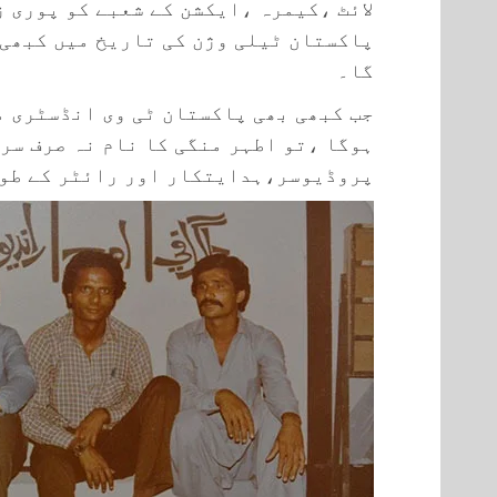
لائٹ ،کیمرہ ،ایکشن کے شعبے کو پوری 
پاکستان ٹیلی وژن کی تاریخ میں کبھی 
گا۔
جب کبھی بھی پاکستان ٹی وی انڈسٹری م
ہوگا ،تو اطہر منگی کا نام نہ صرف سر
پروڈیوسر،ہدایتکار اور رائٹر کے طور