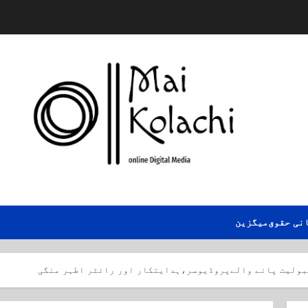
نی حقوق
میگزین
بولیت پانے والےپروڈیوسر،ہدایتکار اور رائٹر اطہر منگی