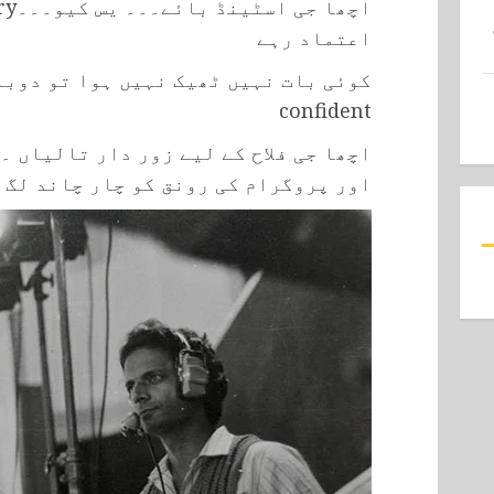
اعتماد رہے
confident
اچھا جی فلاح کے لیے زور دار تالیاں 
اور پروگرام کی رونق کو چار چاند لگ 