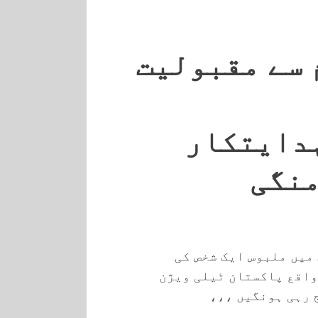
 سے مقبولیت
دایتکار
منگی
میں ملبوس ایک شخص کی
واقع پاکستان ٹیلی ویژن
 رہی ہونگیں ،،،