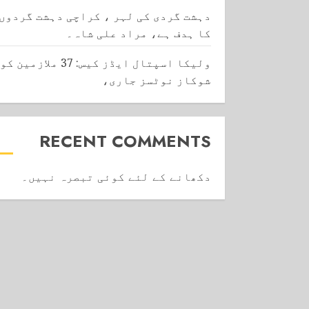
دہشت گردی کی لہر ، کراچی دہشت گردوں
کا ہدف ہے، مراد علی شاہ۔
ولیکا اسپتال ایڈز کیس: 37 ملازمین کو
شوکاز نوٹسز جاری،
RECENT COMMENTS
دکھانے کے لئے کوئی تبصرہ نہیں۔