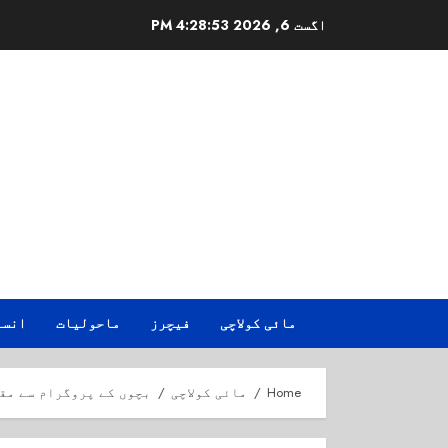
Ski
اگست 6, 2026
4:28:54 PM
t
conten
مائی کولاچی
فیچرز
ماحولیات
انسا
Home
مائی کولاچی
بچوں کے پروگرام سے مق