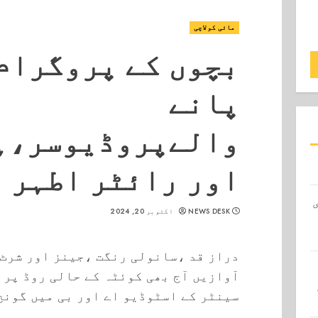
مائی کولاچی
بچوں کے پروگرام
پانے
والےپروڈیوسر،ہ
اور رائٹر اطہر 
NEWS DESK
اکتوبر 20, 2024
دراز قد ،سانولی رنگت ،جینز اور شرٹ 
آوازیں آج بھی کوئٹہ کے حالی روڈ پر 
سینٹر کے اسٹوڈیو اے اور بی میں گونج