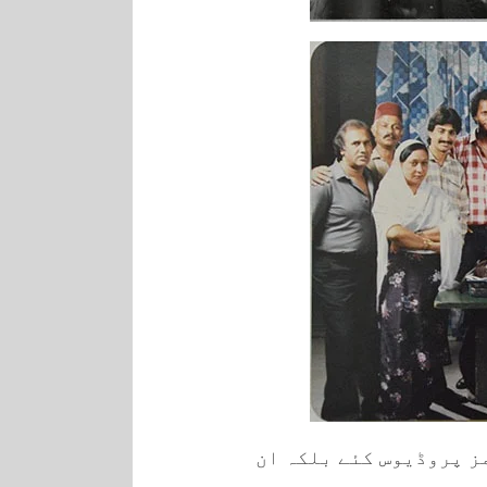
ز پروڈیوس کئے بلکہ ان