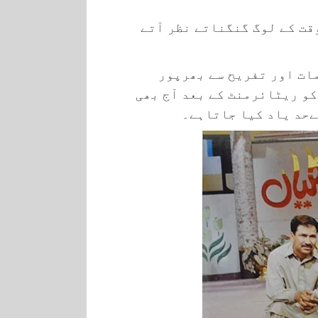
قت کے لوگ گنگناتے نظر آتے
ات اور تفریح سے بھرپور
و ریٹائرمنٹ کے بعد آج بھی
ےحد یاد کیا جاتاہے۔