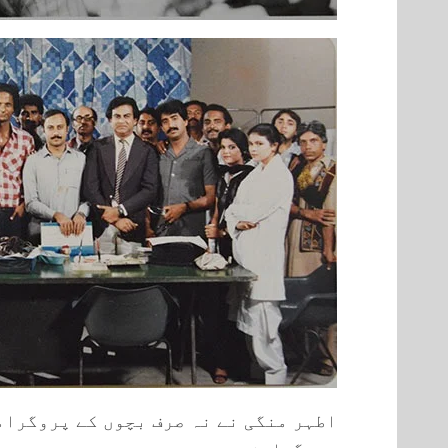
اطہر منگی نے نہ صرف بچوں کے پروگرام
پروگرامز