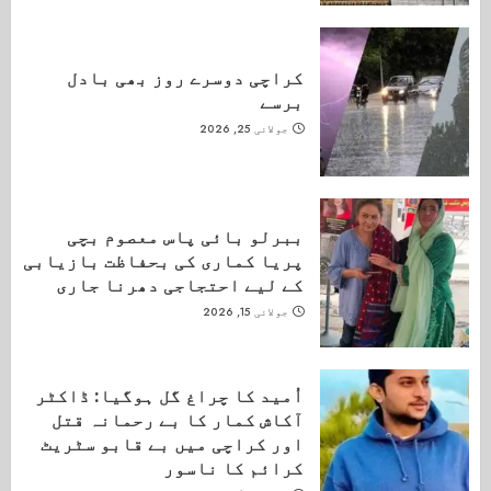
کراچی دوسرے روز بھی بادل
برسے
جولائی 25, 2026
ببرلو بائی پاس معصوم بچی
پریا کماری کی بحفاظت بازیابی
کے لیے احتجاجی دھرنا جاری
جولائی 15, 2026
اُمید کا چراغ گل ہوگیا: ڈاکٹر
آکاش کمار کا بے رحمانہ قتل
اور کراچی میں بے قابو سٹریٹ
کرائم کا ناسور