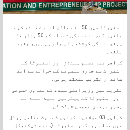
اسٹیوٹا میں 50 نئے ماڈل ادارے قائم کیے
جائیں گے، داخلے کی تعداد کو 50 ہزار تک
پہنچانے کی کوششیں کی جا رہی ہیں، جنید
بلند۔
کراچی میں مسلم ہینڈز اور اسٹیوٹا کے
اشتراک سے جاری منصوبے کے حوالے سے ایک
شاندار تقریب منعقد ہوئی۔
تقریب میں وزیراعلیٰ سندھ کے معاونِ خصوصی
اور اسٹیوٹا کے چیئرمین جنید بلند نے
بطورِ مہمانِ خصوصی شرکت کی۔
کراچی 03 جولائی ۔ کراچی کے ایک مقامی ہوٹل
میں مسلم ہینڈز، اسٹیوٹا (سندھ ٹیکنیکل