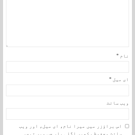
نام
*
ای میل
*
ویب‌ سائٹ
اس براؤزر میں میرا نام، ای میل، اور ویب
سائٹ محفوظ رکھیں اگلی بار جب میں تبصرہ