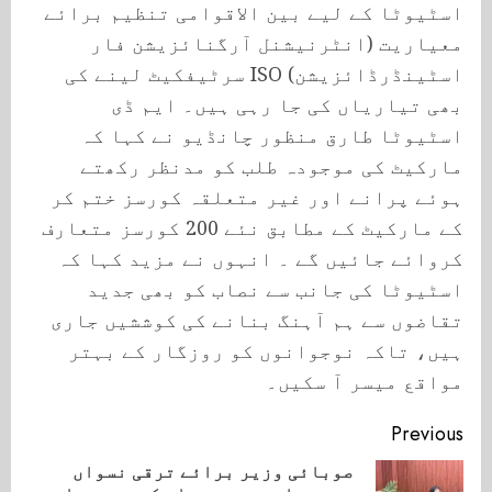
اسٹیوٹا کے لیے بین الاقوامی تنظیم برائے
معیاریت (انٹرنیشنل آرگنائزیشن فار
اسٹینڈرڈائزیشن) ISO سرٹیفکیٹ لینے کی
بھی تیاریاں کی جا رہی ہیں۔ ایم ڈی
اسٹیوٹا طارق منظور چانڈیو نے کہا کہ
مارکیٹ کی موجودہ طلب کو مدنظر رکھتے
ہوئے پرانے اور غیر متعلقہ کورسز ختم کر
کے مارکیٹ کے مطابق نئے 200 کورسز متعارف
کروائے جائیں گے ۔ انہوں نے مزید کہا کہ
اسٹیوٹا کی جانب سے نصاب کو بھی جدید
تقاضوں سے ہم آہنگ بنانے کی کوششیں جاری
ہیں، تاکہ نوجوانوں کو روزگار کے بہتر
مواقع میسر آ سکیں۔
Continue
Previous
Reading
صوبائی وزیر برائے ترقی نسواں