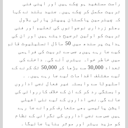
راست مستفید ہو چکے ہیں اور اپنی فنی
تربیت مکمل کر چکے ہیں۔ جنید بلند نے کہا
کہ چیئرمین پاکستان پیپلز پارٹی بلاول
بھٹو زرداری نوجوانوں کی تعلیم اور فنی
تربیت کو اولین ترجیح دیتے ہیں اور ان کی
ہدایت پر سندھ میں 50 ماڈل انسٹیٹیوٹ قائم
کیے جا رہے ہیں، جس سے تربیت کی فراہمی
میں خاطر خواہ بہتری آئے گی۔ داخلے کی
تعداد 30,000 سے بڑھا کر 50,000 تک کرنے کے
لیے مفتلف اقدامات لیے جا رہے ہیں۔ ۔
اسٹیوٹا سے وابستہ غیر فعال نجی اداروں
وابستگی رد کر کے ان کے خلاف کارروائی کی
جائے گی۔نجی اداروں کے لیے نئی افیلی
ایشن پالیسی بھی متعارف کروانے جا رہے
ہیں جس سے نجی اداروں کی نگرانی کے نظام
کو مزید بہتر اور موثر بنایا جائیگا۔