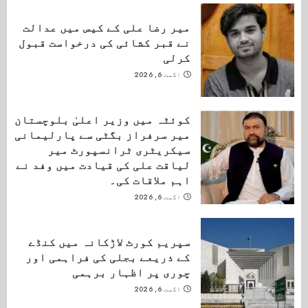
میر رضا علی کے کیس میں عدالت
نے قبر کشائی کی درخواست قبول
کرلی
اگست 6, 2026
کوئٹہ میں وزیر اعلیٰ بلوچستان
میر سرفراز بگٹی سے پارلیمانی
سیکریٹری ٹرانسپورٹ میر
لیاقت علی کی قیادت میں وفد نے
اہم ملاقات کی۔
اگست 6, 2026
سپریم کورٹ لاڑکانہ میں کنڈے
کے ذریعے بجلی کی فراہمی اور
چوری پر اظہار برہمی
اگست 6, 2026