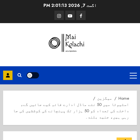
Ski
اگست 7, 2026
2:01:13 PM
t
Instagram
Youtube
Facebook
conten
Primary
Menu
Home
میگزین
اسٹیوٹا میں 50 نئے ماڈل ادارے قائم کیے جائیں گے،
داخلے کی تعداد کو 50 ہزار تک پہنچانے کی کوششیں کی جا
رہی ہیں، جنید بلند۔