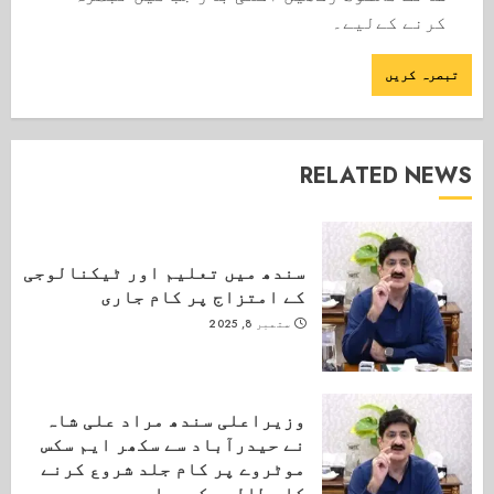
کرنے کےلیے۔
RELATED NEWS
سندھ میں تعلیم اور ٹیکنالوجی
کے امتزاج پر کام جاری
ستمبر 8, 2025
وزیراعلی سندھ مراد علی شاہ
نے حیدرآباد سے سکھر ایم سکس
موٹروے پر کام جلد شروع کرنے
کا مطالبہ کردیا۔