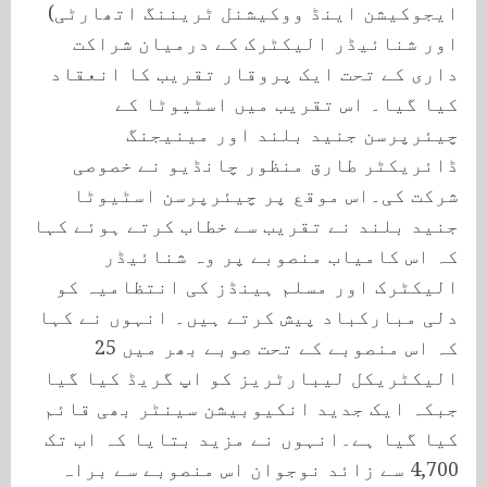
ایجوکیشن اینڈ ووکیشنل ٹریننگ اتھارٹی)
اور شنائیڈر الیکٹرک کے درمیان شراکت
داری کے تحت ایک پروقار تقریب کا انعقاد
کیا گیا۔ اس تقریب میں اسٹیوٹا کے
چیئرپرسن جنید بلند اور مینیجنگ
ڈائریکٹر طارق منظور چانڈیو نے خصوصی
شرکت کی۔اس موقع پر چیئرپرسن اسٹیوٹا
جنید بلند نے تقریب سے خطاب کرتے ہوئے کہا
کہ اس کامیاب منصوبے پر وہ شنائیڈر
الیکٹرک اور مسلم ہینڈز کی انتظامیہ کو
دلی مبارکباد پیش کرتے ہیں۔ انہوں نے کہا
کہ اس منصوبے کے تحت صوبے بھر میں 25
الیکٹریکل لیبارٹریز کو اپ گریڈ کیا گیا
جبکہ ایک جدید انکیوبیشن سینٹر بھی قائم
کیا گیا ہے۔انہوں نے مزید بتایا کہ اب تک
4,700 سے زائد نوجوان اس منصوبے سے براہ