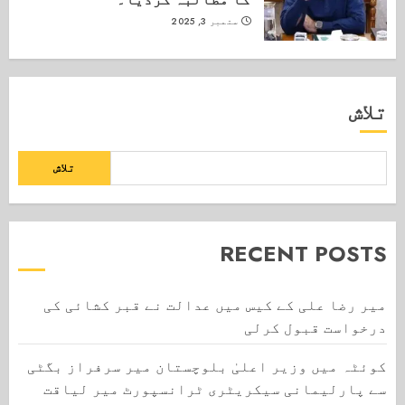
ستمبر 3, 2025
تلاش
تلاش
RECENT POSTS
میر رضا علی کے کیس میں عدالت نے قبر کشائی کی
درخواست قبول کرلی
کوئٹہ میں وزیر اعلیٰ بلوچستان میر سرفراز بگٹی
سے پارلیمانی سیکریٹری ٹرانسپورٹ میر لیاقت