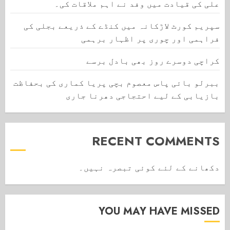
علی کی قیادت میں وفد نے اہم ملاقات کی۔
سپریم کورٹ لاڑکانہ میں کنڈے کے ذریعے بجلی کی
فراہمی اور چوری پر اظہار برہمی
کراچی دوسرے روز بھی بادل برسے
ببرلو بائی پاس معصوم بچی پریا کماری کی بحفاظت
بازیابی کے لیے احتجاجی دھرنا جاری
RECENT COMMENTS
دکھانے کے لئے کوئی تبصرہ نہیں۔
YOU MAY HAVE MISSED