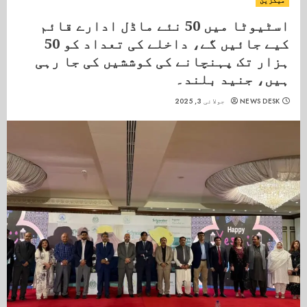
میگزین
اسٹیوٹا میں 50 نئے ماڈل ادارے قائم
کیے جائیں گے، داخلے کی تعداد کو 50
ہزار تک پہنچانے کی کوششیں کی جا رہی
ہیں، جنید بلند۔
NEWS DESK
جولائی 3, 2025