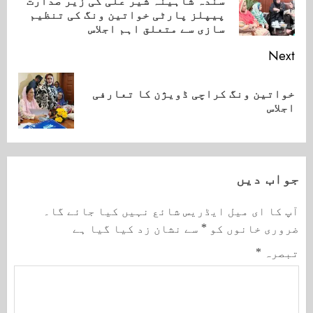
سندہ شاہینہ شیر علی کی زیر صدارت
ious
پیپلز پارٹی خواتین ونگ کی تنظیم
ost:
سازی سے متعلق اہم اجلاس
Next
خواتین ونگ کراچی ڈویژن کا تعارفی
Next
اجلاس
post:
جواب دیں
آپ کا ای میل ایڈریس شائع نہیں کیا جائے گا۔
ضروری خانوں کو
*
سے نشان زد کیا گیا ہے
تبصرہ
*