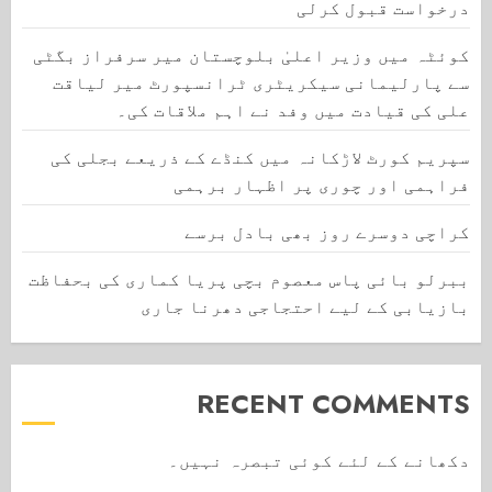
درخواست قبول کرلی
کوئٹہ میں وزیر اعلیٰ بلوچستان میر سرفراز بگٹی
سے پارلیمانی سیکریٹری ٹرانسپورٹ میر لیاقت
علی کی قیادت میں وفد نے اہم ملاقات کی۔
سپریم کورٹ لاڑکانہ میں کنڈے کے ذریعے بجلی کی
فراہمی اور چوری پر اظہار برہمی
کراچی دوسرے روز بھی بادل برسے
ببرلو بائی پاس معصوم بچی پریا کماری کی بحفاظت
بازیابی کے لیے احتجاجی دھرنا جاری
RECENT COMMENTS
دکھانے کے لئے کوئی تبصرہ نہیں۔