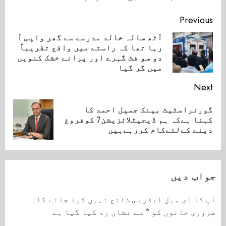
Continue
Previous
Reading
آٹھ سالہ خالد مدرسے سے گھر واپس آ
رہا تھا کہ راستے میں واقع تقریباً
ious
دو سو فٹ گہرے اور پرانے خشک کنویں
ost:
میں گر گیا
Next
گورنراسٹیٹ بینک جمیل احمد کا
Next
کہنا ہےکہ ہم ڈیجیٹلائزیشن7 کوفروغ
post:
دینے کےلئےکام کررہےہیں
جواب دیں
آپ کا ای میل ایڈریس شائع نہیں کیا جائے گا۔
ضروری خانوں کو
*
سے نشان زد کیا گیا ہے