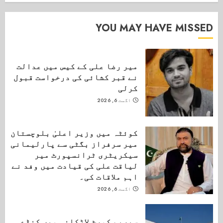
YOU MAY HAVE MISSED
میر رضا علی کے کیس میں عدالت
نے قبر کشائی کی درخواست قبول
کرلی
اگست 6, 2026
کوئٹہ میں وزیر اعلیٰ بلوچستان
میر سرفراز بگٹی سے پارلیمانی
سیکریٹری ٹرانسپورٹ میر
لیاقت علی کی قیادت میں وفد نے
اہم ملاقات کی۔
اگست 6, 2026
سپریم کورٹ لاڑکانہ میں کنڈے