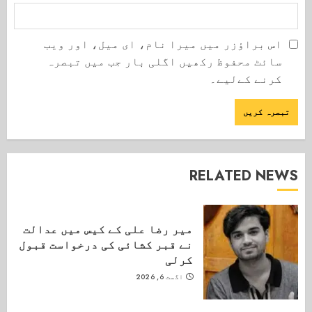
اس براؤزر میں میرا نام، ای میل، اور ویب
سائٹ محفوظ رکھیں اگلی بار جب میں تبصرہ
کرنے کےلیے۔
RELATED NEWS
میر رضا علی کے کیس میں عدالت
نے قبر کشائی کی درخواست قبول
کرلی
اگست 6, 2026