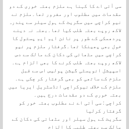
سی آئی اے کا کہنا ہے ملزم بھتہ خوری کے دو
مقدمات میں مطلوب اور مفرور تھا۔ملزم نے
نیو کراچی میں سگریٹ کے ہول سیلر سے پندرہ
لاکھ روپے بھتہ طلب کیا تھا۔بھتہ نہ دینے
پردھمکی کے طور پر نائن ایم ایم پستول کا
خول بھی پھینکا تھا۔گرفتار ملزم پر نیو
کراچی میں مٹھائی کی دکان کے مالک سے دس
لاکھ روپے بھتہ طلب کرنے کا بھی الزام ہے۔
اسپیشل انویسٹی گیشن پولیس اس سے قبل
ملزم کے ساتھی کو بھی گرفتار کر چکی ہے۔
ملزم کے خلاف نیوکراچی انڈسٹریل ایریا میں
بھتہ خوری کے دو مقدمات درج ہیں۔
کراچی : سی آئی اے نے مطلوب بھتہ خور کو
گرفتار کرلیا
سگریٹ کے ہول سیلر اور مٹھائی کی دکان کے
مالک سے بھتہ طلبی کا الزام