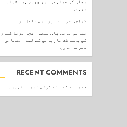
بجلی کی فراہمی اور چوری پر اظہار
برہمی
کراچی دوسرے روز بھی بادل برسے
ببرلو بائی پاس معصوم بچی پریا کماری
کی بحفاظت بازیابی کے لیے احتجاجی
دھرنا جاری
RECENT COMMENTS
دکھانے کے لئے کوئی تبصرہ نہیں۔