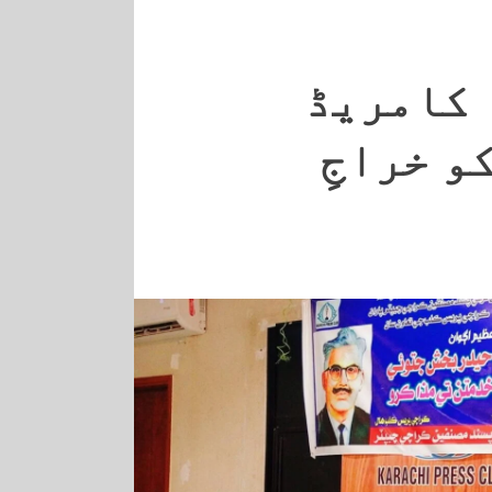
 کامریڈ
و خراجِ