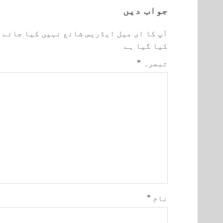
جواب دیں
آپ کا ای میل ایڈریس شائع نہیں کیا جائے 
کیا گیا ہے
تبصرہ
*
نام
*