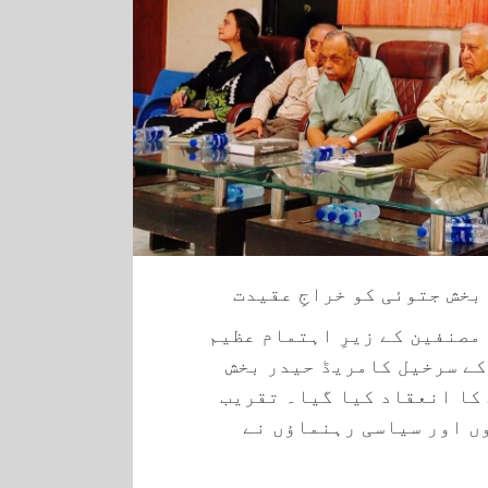
بخش جتوئی کو خراجِ عقیدت
مصنفین کے زیرِ اہتمام عظیم
کے سرخیل کامریڈ حیدر بخش
کا انعقاد کیا گیا۔ تقریب
ں اور سیاسی رہنماؤں نے