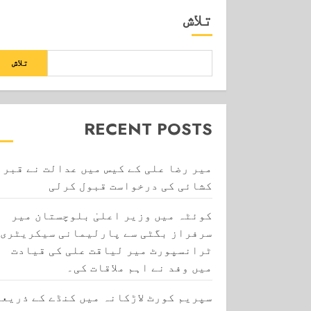
تلاش
تلاش
RECENT POSTS
میر رضا علی کے کیس میں عدالت نے قبر
کشائی کی درخواست قبول کرلی
کوئٹہ میں وزیر اعلیٰ بلوچستان میر
سرفراز بگٹی سے پارلیمانی سیکریٹری
ٹرانسپورٹ میر لیاقت علی کی قیادت
میں وفد نے اہم ملاقات کی۔
سپریم کورٹ لاڑکانہ میں کنڈے کے ذریعے