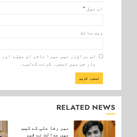
ای میل
*
ویب‌ سائٹ
اس براؤزر میں میرا نام، ای میل، اور 
بار جب میں تبصرہ کرنے کےلیے۔
RELATED NEWS
میر رضا علی کے کیس
میں عدالت نے قبر