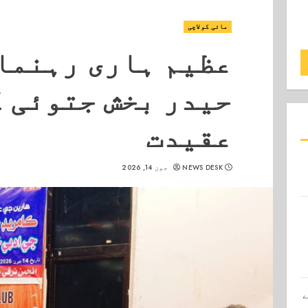
مائی کولاچی
عظیم ہاری رہنما
حیدر بخش جتوئی ک
عقیدت
NEWS DESK
جون 14, 2026