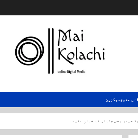
نی حقوق
میگزین
 حیدر بخش جتوئی کو خراجِ عقیدت