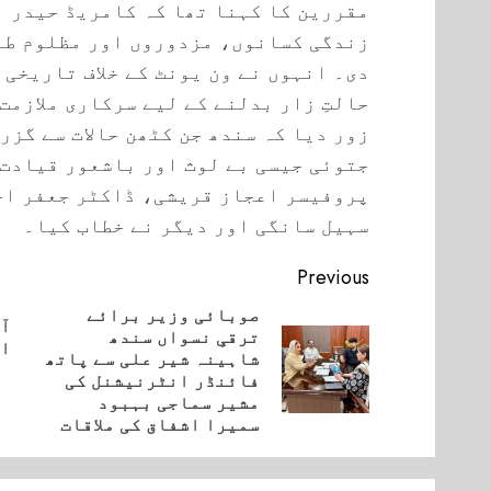
مقررین کا کہنا تھا کہ کامریڈ حیدر ب
زندگی کسانوں، مزدوروں اور مظلوم طبق
دی۔ انہوں نے ون یونٹ کے خلاف تاریخی 
حالتِ زار بدلنے کے لیے سرکاری ملازمت
زور دیا کہ سندھ جن کٹھن حالات سے گزر
جتوئی جیسی بے لوث اور باشعور قیادت 
پروفیسر اعجاز قریشی، ڈاکٹر جعفر اح
سہیل سانگی اور دیگر نے خطاب کیا۔
Continue
Previous
Reading
صوبائی وزیر برائے
آج
ترقیِ نسواں سندھ
Next
ای
شاہینہ شیر علی سے پاتھ
vious
post:
فائنڈر انٹرنیشنل کی
post:
مشیر سماجی بہبود
سمیرا اشفاق کی ملاقات