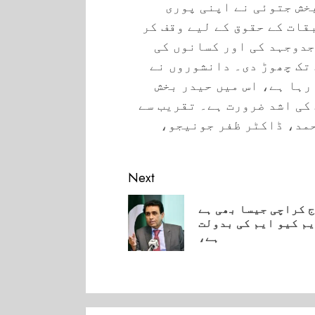
خش جتوئی نے اپنی پوری
ات کے حقوق کے لیے وقف کر
جدوجہد کی اور کسانوں کی
 تک چھوڑ دی۔ دانشوروں نے
 رہا ہے، اس میں حیدر بخش
کی اشد ضرورت ہے۔ تقریب سے
مد، ڈاکٹر ظفر جونیجو،
Next
 کراچی جیسا بھی ہے
م کیو ایم کی بدولت
Pre
ہے،