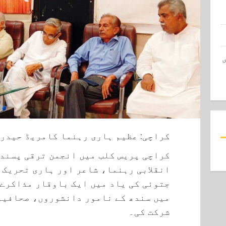
کراچی: عظیم ہاری رہنما کامریڈ حیدر 
کراچی پریس کلب میں انجمن ترقی پسند 
انقلابی رہنما، شاعر اور ہاری تحریک 
جتوئی کی یاد میں ایک باوقار مذاکرے 
میں سندھ کے نامور دانشوروں، صحافیو
شرکت کی۔