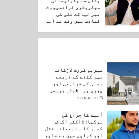
بگٹی سے پارلیمانی
سیکریٹری ٹرانسپورٹ
میر لیاقت علی کی
قیادت میں وفد نے اہم
ملاقات کی۔
اگست 6, 2026
سپریم کورٹ لاڑکانہ
میں کنڈے کے ذریعے
بجلی کی فراہمی اور
چوری پر اظہار برہمی
اگست 6, 2026
اُمید کا چراغ گل
ہوگیا: ڈاکٹر آکاش
کمار کا بے رحمانہ قتل
اور کراچی میں بے قابو