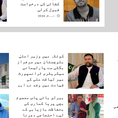
کشائی کی درخواست
قبول کرلی
اگست 6, 2026
کوئٹہ میں وزیر اعلیٰ
بلوچستان میر سرفراز
بگٹی سے پارلیمانی
سیکریٹری ٹرانسپورٹ
میر لیاقت علی کی
قیادت میں وفد نے اہم
ملاقات کی۔
ببرلو بائی پاس معصوم
اگست 6, 2026
بچی پریا کماری کی
ی
بحفاظت بازیابی کے
لیے احتجاجی دھرنا