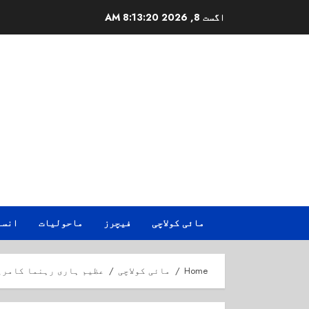
Ski
اگست 8, 2026
8:13:21 AM
t
conten
مائی کولاچی
فیچرز
ماحولیات
انسا
Home
مائی کولاچی
عظیم ہاری رہنما کامریڈ