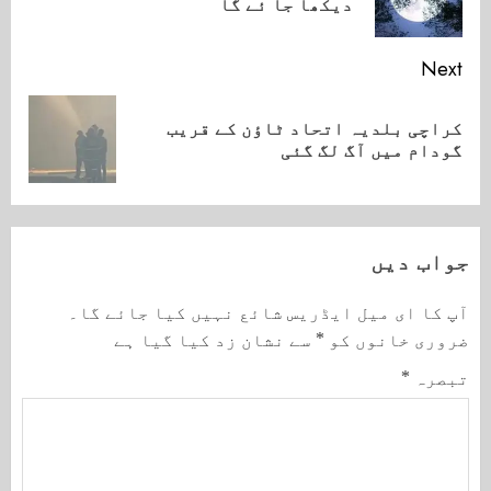
دیکھا جا ئے گا
ost:
Next
کراچی بلدیہ اتحاد ٹاؤن کے قریب
Next
گودام میں آگ لگ گئی
post:
جواب دیں
آپ کا ای میل ایڈریس شائع نہیں کیا جائے گا۔
ضروری خانوں کو
*
سے نشان زد کیا گیا ہے
تبصرہ
*