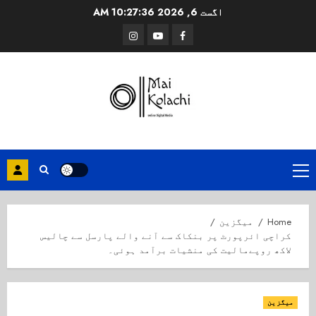
Ski
اگست 6, 2026
10:27:36 AM
t
Instagram
Youtube
Facebook
conten
Primary
Menu
Home
میگزین
کراچی ائرپورٹ پر بنکاک سے آنے والے پارسل سے چالیس
لاکھ روپےمالیت کی منشیات برآمد ہوئی۔
میگزین