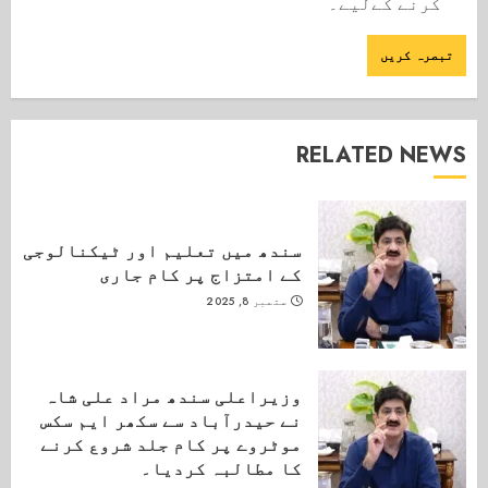
کرنے کےلیے۔
RELATED NEWS
سندھ میں تعلیم اور ٹیکنالوجی
کے امتزاج پر کام جاری
ستمبر 8, 2025
وزیراعلی سندھ مراد علی شاہ
نے حیدرآباد سے سکھر ایم سکس
موٹروے پر کام جلد شروع کرنے
کا مطالبہ کردیا۔