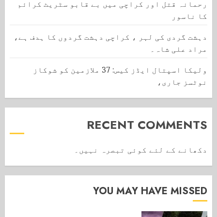
رحمانہ قتل اور کراچی میں بے قابو سٹریٹ کرائم
کا ناسور
دہشت گردی کی لہر ، کراچی دہشت گردوں کا ہدف ہے،
مراد علی شاہ۔
ولیکا اسپتال ایڈز کیس: 37 ملازمین کو شوکاز
نوٹسز جاری،
RECENT COMMENTS
دکھانے کے لئے کوئی تبصرہ نہیں۔
YOU MAY HAVE MISSED