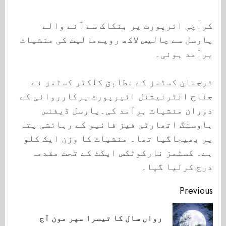
کراچی ائرپورٹ پر بنکاک سے آنے والے
پارسل سے چالیس لاکھ روپےمالیت کی منشیات
برآمد ہوئی۔
ترجمان کسٹمز کے مطابق کلکٹر کسٹمز نے
جناح انٹرنیشنل ائیرپورٹ پرکارروائی کے
دوران منشیات برآمد کی۔پارسل ڈیفنس
ہاوسنگ اتھارٹی فیز فائیو کے رہائشی پتہ
پر بھیجاگیا تھا۔ منشیات کا وزن ایک کلو
ہے۔ کسٹمز نارکوٹکس ایکٹ کے تحت مقدمہ
درج کرلیا گیا۔
Continue
Previous
Reading
رواں سال کا تیسرا سپر مون آج
ious