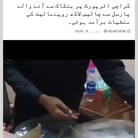
کراچی ائرپورٹ پر بنکاک سے آنے والے
پارسل سے چالیس لاکھ روپےمالیت کی
منشیات برآمد ہوئی۔
NEWS DESK
اکتوبر 17, 2024