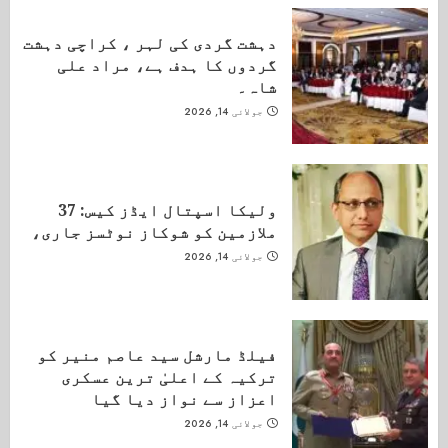
دہشت گردی کی لہر ، کراچی دہشت
گردوں کا ہدف ہے، مراد علی
شاہ۔
جولائی 14, 2026
ولیکا اسپتال ایڈز کیس: 37
ملازمین کو شوکاز نوٹسز جاری،
جولائی 14, 2026
فیلڈ مارشل سید عاصم منیر کو
ترکیہ کے اعلیٰ ترین عسکری
اعزاز سے نواز دیا گیا
جولائی 14, 2026