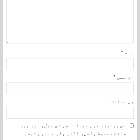
نام
*
ای میل
*
ویب‌ سائٹ
اس براؤزر میں میرا نام، ای میل، اور ویب
سائٹ محفوظ رکھیں اگلی بار جب میں تبصرہ