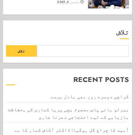
ستمبر 3, 2025
تلاش
تلاش
RECENT POSTS
کراچی دوسرے روز بھی بادل برسے
ببرلو بائی پاس معصوم بچی پریا کماری کی بحفاظت
بازیابی کے لیے احتجاجی دھرنا جاری
اُمید کا چراغ گل ہوگیا: ڈاکٹر آکاش کمار کا بے