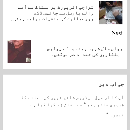
Reading
کراچی ائرپورٹ پر بنکاک سے آنے
ious
والے پارسل سے چالیس لاکھ
ost:
روپےمالیت کی منشیات برآمد ہوئی۔
Next
رواں سال شہید ہونے والے پولیس
Next
اہلکاروں کی تعداد دس ہوگئی۔
post:
جواب دیں
آپ کا ای میل ایڈریس شائع نہیں کیا جائے گا۔
ضروری خانوں کو
*
سے نشان زد کیا گیا ہے
تبصرہ
*