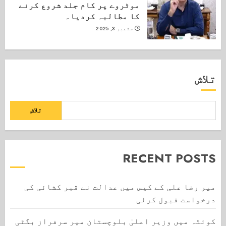
موٹروے پر کام جلد شروع کرنے
کا مطالبہ کردیا۔
ستمبر 3, 2025
تلاش
تلاش
RECENT POSTS
میر رضا علی کے کیس میں عدالت نے قبر کشائی کی
درخواست قبول کرلی
کوئٹہ میں وزیر اعلیٰ بلوچستان میر سرفراز بگٹی