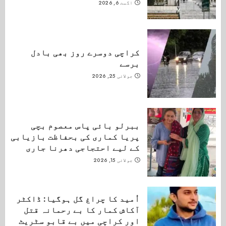
اگست 6, 2026
کراچی دوسرے روز بھی بادل
برسے
جولائی 25, 2026
ببرلو بائی پاس معصوم بچی
پریا کماری کی بحفاظت بازیابی
کے لیے احتجاجی دھرنا جاری
جولائی 15, 2026
اُمید کا چراغ گل ہوگیا: ڈاکٹر
آکاش کمار کا بے رحمانہ قتل
اور کراچی میں بے قابو سٹریٹ