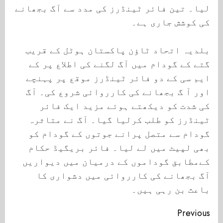
لیا۔ تین فائر ٹینڈرز کی مدد سے آگ بجھانے
کی کوشش جاری ہے۔
بلدیہ اتحاد ٹاؤن پاکستان ہوٹل کے قریب
گتے کے گودام میں آگ لگنے کی اطلاع پر کے
ایم سی کے دو فائر ٹینڈرز موقع پر پہنچے
اور آ گ بجھانے کی کارروائی شروع کی۔ آگ
کی شدت کو دیکھتے ہوئے مزید ایک فائر
ٹینڈرز کو طلب کرلیا گیا۔ آگ نے متاثرہ
گودام سے متصل پرانے جوتوں کے گودام کو
بھی لپیٹ میں لے لیا۔ فائر بریگیڈ حکام
کےمطابق گوداموں کے درمیان میں دیواریں
آگ بجھانے کی کارروائی میں دشواری کا
باعث بن رہی ہیں۔
Continue
Previous