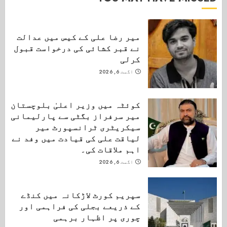
میر رضا علی کے کیس میں عدالت
نے قبر کشائی کی درخواست قبول
کرلی
اگست 6, 2026
کوئٹہ میں وزیر اعلیٰ بلوچستان
میر سرفراز بگٹی سے پارلیمانی
سیکریٹری ٹرانسپورٹ میر
لیاقت علی کی قیادت میں وفد نے
اہم ملاقات کی۔
اگست 6, 2026
سپریم کورٹ لاڑکانہ میں کنڈے
کے ذریعے بجلی کی فراہمی اور
چوری پر اظہار برہمی