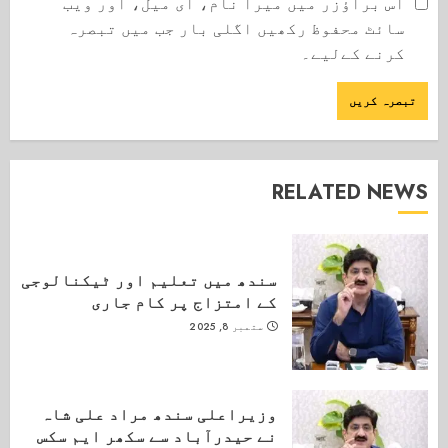
اس براؤزر میں میرا نام، ای میل، اور ویب
سائٹ محفوظ رکھیں اگلی بار جب میں تبصرہ
کرنے کےلیے۔
RELATED NEWS
سندھ میں تعلیم اور ٹیکنالوجی
کے امتزاج پر کام جاری
ستمبر 8, 2025
وزیراعلی سندھ مراد علی شاہ
نے حیدرآباد سے سکھر ایم سکس