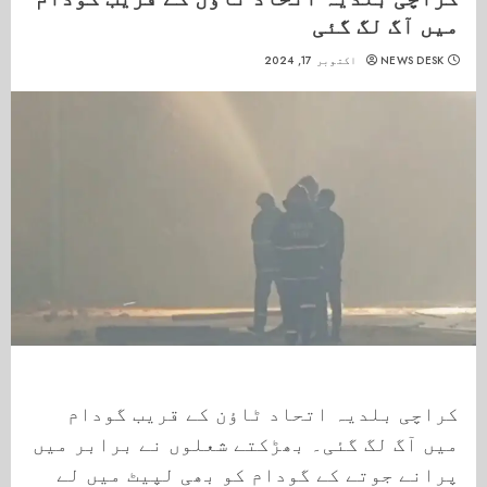
میں آگ لگ گئی
NEWS DESK
اکتوبر 17, 2024
کراچی بلدیہ اتحاد ٹاؤن کے قریب گودام
میں آگ لگ گئی۔ بھڑکتے شعلوں نے برابر میں
پرانے جوتے کے گودام کو بھی لپیٹ میں لے