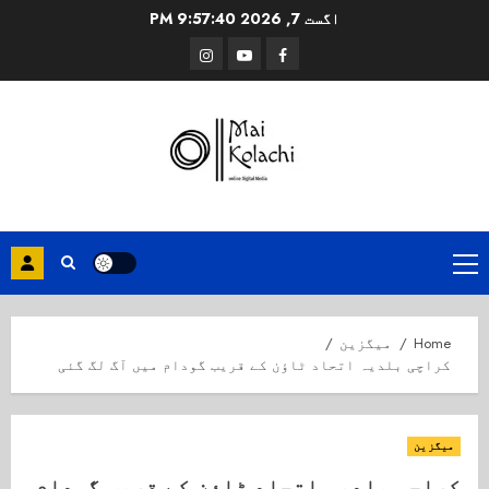
Ski
اگست 7, 2026
9:57:41 PM
t
Instagram
Youtube
Facebook
conten
Primary
Menu
Home
میگزین
کراچی بلدیہ اتحاد ٹاؤن کے قریب گودام میں آگ لگ گئی
میگزین
کراچی بلدیہ اتحاد ٹاؤن کے قریب گودام