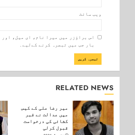
ویب‌ سائٹ
اس براؤزر میں میرا نام، ای میل، اور 
بار جب میں تبصرہ کرنے کےلیے۔
RELATED NEWS
میر رضا علی کے کیس
میں عدالت نے قبر
کشائی کی درخواست
قبول کرلی