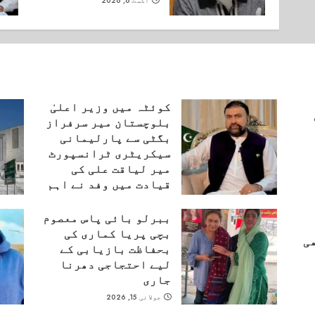
اگست 6, 2026
کوئٹہ میں وزیر اعلیٰ
بلوچستان میر سرفراز
بگٹی سے پارلیمانی
سیکریٹری ٹرانسپورٹ
میر لیاقت علی کی
قیادت میں وفد نے اہم
ملاقات کی۔
ببرلو بائی پاس معصوم
اگست 6, 2026
بچی پریا کماری کی
ی
بحفاظت بازیابی کے
لیے احتجاجی دھرنا
جاری
جولائی 15, 2026