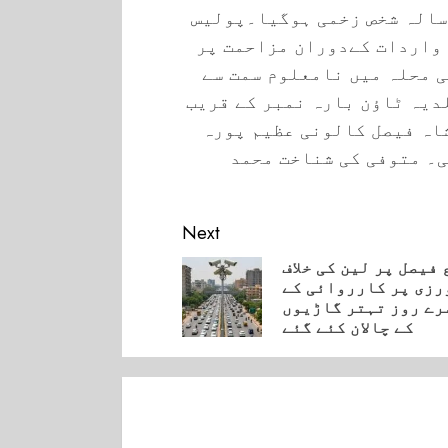
سالہ شخص زخمی ہوگیا۔پولیس
 واردات کےدوران مزاحمت پر
ی محلہ میں نامعلوم سمت سے
لدیہ ٹاؤن بارہ نمبر کے قریب
اہ فیصل کالونی عظیم پورہ
ی۔ متوفی کی شناخت محمد
Next
فیصل پر لین کی خلاف
رزی پر کارروائی کے
Pre
رے روز تہتر گاڑیوں
کے چالان کئے گئے