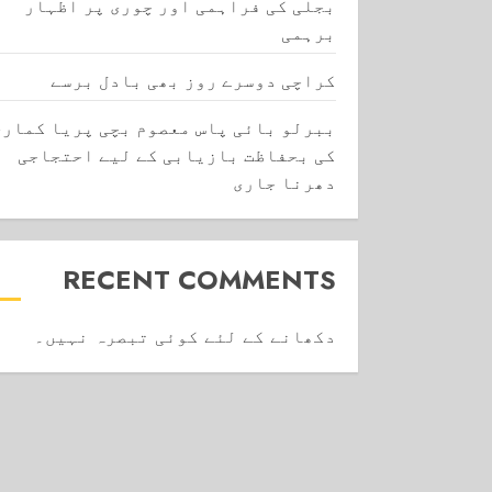
بجلی کی فراہمی اور چوری پر اظہار
برہمی
کراچی دوسرے روز بھی بادل برسے
ببرلو بائی پاس معصوم بچی پریا کماری
کی بحفاظت بازیابی کے لیے احتجاجی
دھرنا جاری
RECENT COMMENTS
دکھانے کے لئے کوئی تبصرہ نہیں۔