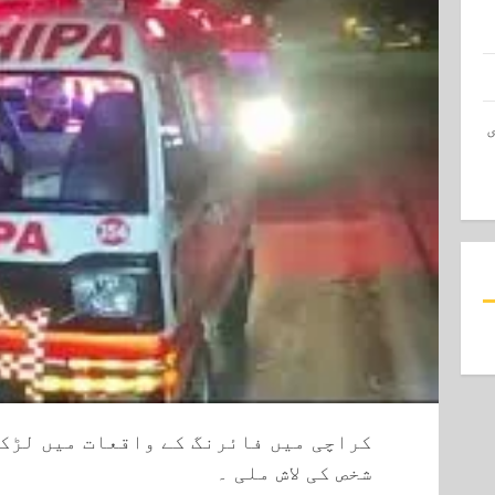
کراچی میں فائرنگ کے واقعات میں لڑکی
شخص کی لاش ملی ۔