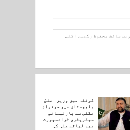
ویب سائٹ محفوظ رکھیں اگلی
کوئٹہ میں وزیر اعلیٰ
بلوچستان میر سرفراز
بگٹی سے پارلیمانی
سیکریٹری ٹرانسپورٹ
میر لیاقت علی کی