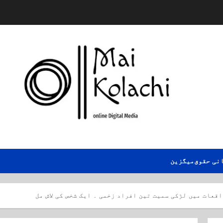
نی حقوق
میگزین
قعات میں لڑکی سمیت تین افراد زخمی ۔ ایک شخص کی لاش مل