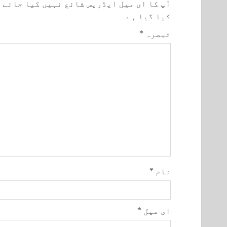
آپ کا ای میل ایڈریس شائع نہیں کیا جائے 
کیا گیا ہے
تبصرہ
*
نام
*
ای میل
*