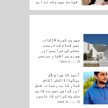
قیادت میں وفد نے اہم
ملاقات کی۔
اگست 6, 2026
سپریم کورٹ لاڑکانہ
میں کنڈے کے ذریعے
بجلی کی فراہمی اور
چوری پر اظہار برہمی
اگست 6, 2026
اُمید کا چراغ گل
ہوگیا: ڈاکٹر آکاش
کمار کا بے رحمانہ قتل
اور کراچی میں بے قابو
سٹریٹ کرائم کا ناسور
جولائی 14, 2026