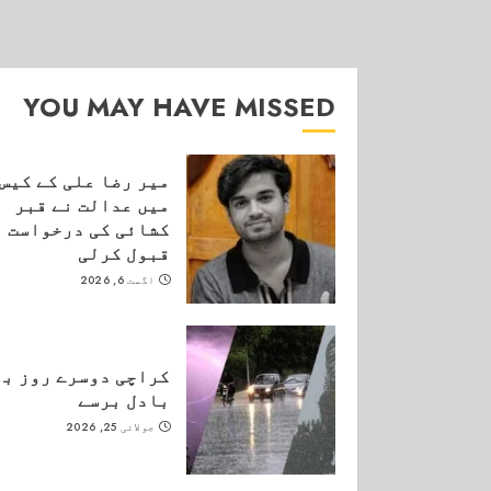
YOU MAY HAVE MISSED
میر رضا علی کے کیس
میں عدالت نے قبر
کشائی کی درخواست
قبول کرلی
اگست 6, 2026
کراچی دوسرے روز بھ
بادل برسے
جولائی 25, 2026