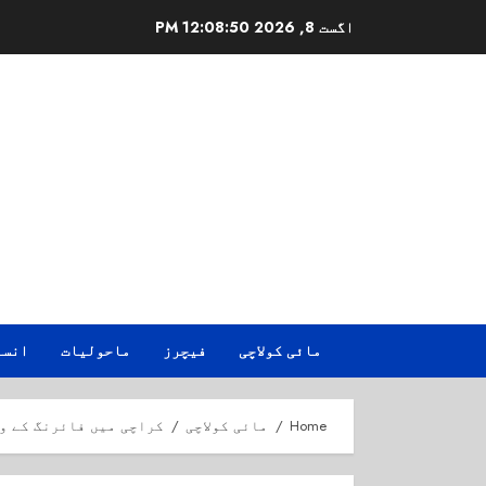
Ski
اگست 8, 2026
12:08:51 PM
t
conten
مائی کولاچی
فیچرز
ماحولیات
انسا
Home
مائی کولاچی
کراچی میں فائرنگ کے وا