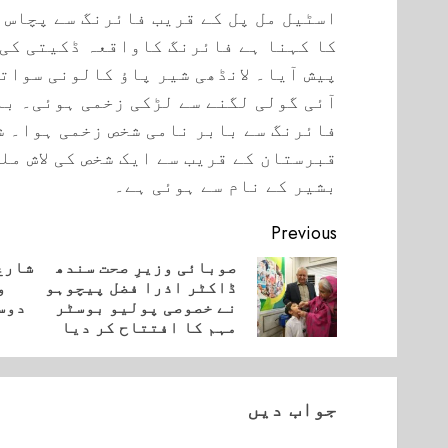
اسٹیل مل پل کے قریب فائرنگ سے پچاس 
کا کہنا ہے فائرنگ کاواقعہ ڈکیتی کی
پیش آیا۔ لانڈھی شیر پاؤ کالونی سوات
آئی گولی لگنے سے لڑکی زخمی ہوئی۔ ب
فائرنگ سے بابر نامی شخص زخمی ہوا۔ ش
قبرستان کے قریب سے ایک شخص کی لاش مل
بشیر کے نام سے ہوئی ہے۔
Continue
Previous
Reading
صوبائی وزیرِ صحت سندھ
شارع 
ڈاکٹر اذرا فضل پیچوہو
و
vious
Next
نے خصوصی پولیو بوسٹر
دوس
post:
post:
مہم کا افتتاح کر دیا
جواب دیں