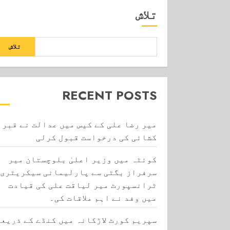
تلاش
تلاش
RECENT POSTS
میر رضا علی کے کیس میں عدالت نے قبر
کشائی کی درخواست قبول کرلی
کوئٹہ میں وزیر اعلیٰ بلوچستان میر
سرفراز بگٹی سے پارلیمانی سیکریٹری
ٹرانسپورٹ میر لیاقت علی کی قیادت
میں وفد نے اہم ملاقات کی۔
سپریم کورٹ لاڑکانہ میں کنڈے کے ذریعے