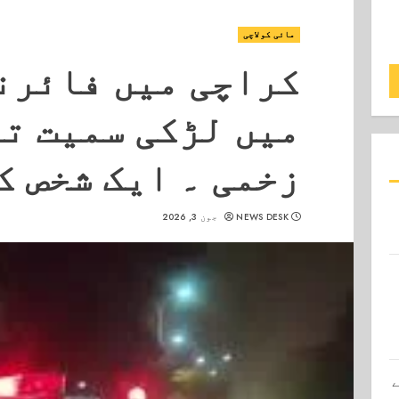
مائی کولاچی
کراچی میں فائرن
میں لڑکی سمیت ت
زخمی ۔ ایک شخص کی
NEWS DESK
جون 3, 2026