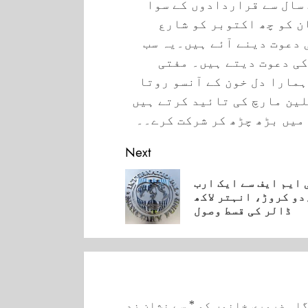
سال سے قراردادوں کے سوا
ن کو چھ اکتوبر کو شارع
 دعوت دینے آئے ہیں۔یہ سب
کی دعوت دیتے ہیں۔ مفتی
مارا دل خون کے آنسو روتا
لین مارچ کی تائید کرتے ہیں
میں بڑھ چڑھ کر شرکت کرے۔۔
Next
 ایم ایف سے ایک ارب
Pre
دو کروڑ، انہتر لاکھ
ڈالر کی قسط وصول
گا۔
ضروری خانوں کو
*
سے نشان زد