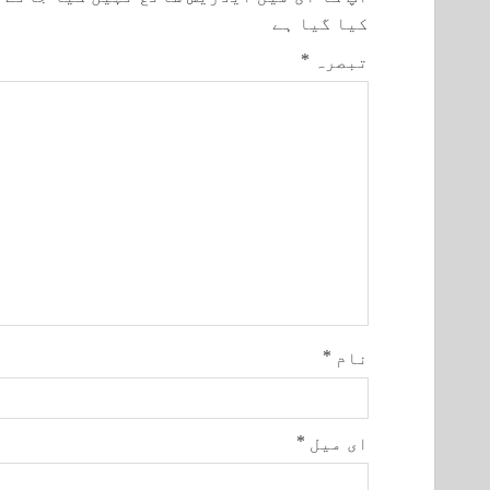
کیا گیا ہے
تبصرہ
*
نام
*
ای میل
*