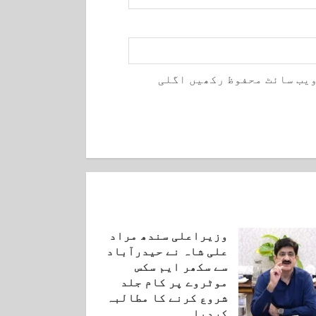
ویب سائٹ محفوظ رکھیں اگلی
وزیراعلی سندھ مراد
علی شاہ نے حیدرآباد
سے سکھر ایم سکس
موٹروے پر کام جلد
شروع کرنے کا مطالبہ
کردیا۔