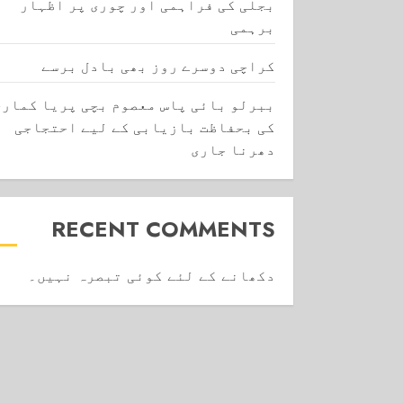
بجلی کی فراہمی اور چوری پر اظہار
برہمی
کراچی دوسرے روز بھی بادل برسے
ببرلو بائی پاس معصوم بچی پریا کماری
کی بحفاظت بازیابی کے لیے احتجاجی
دھرنا جاری
RECENT COMMENTS
دکھانے کے لئے کوئی تبصرہ نہیں۔