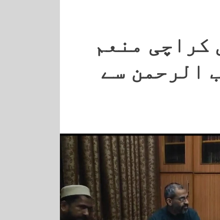
 کراچی منعم
 الرحمن سے