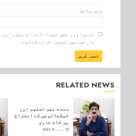
ویب‌ سائٹ
اس براؤزر میں میرا نام، ای میل، اور 
بار جب میں تبصرہ کرنے کےلیے۔
RELATED NEWS
سندھ میں تعلیم اور
ٹیکنالوجی کے امتزاج
پر کام جاری
ستمبر 8, 2025