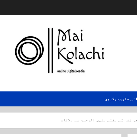
نی حقوق
میگزین
م ظفر کی مفتی منیب الرحمن سے ملاقات