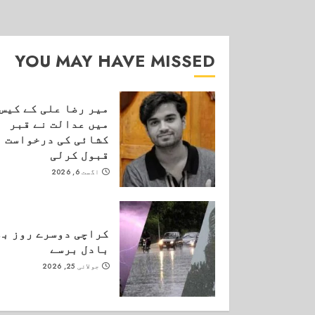
YOU MAY HAVE MISSED
میر رضا علی کے کیس
میں عدالت نے قبر
کشائی کی درخواست
قبول کرلی
اگست 6, 2026
کراچی دوسرے روز بھ
بادل برسے
جولائی 25, 2026