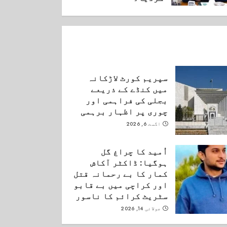
ستمبر 3, 2025
سپریم کورٹ لاڑکانہ
میں کنڈے کے ذریعے
بجلی کی فراہمی اور
چوری پر اظہار برہمی
اگست 6, 2026
اُمید کا چراغ گل
ہوگیا: ڈاکٹر آکاش
کمار کا بے رحمانہ قتل
اور کراچی میں بے قابو
سٹریٹ کرائم کا ناسور
جولائی 14, 2026