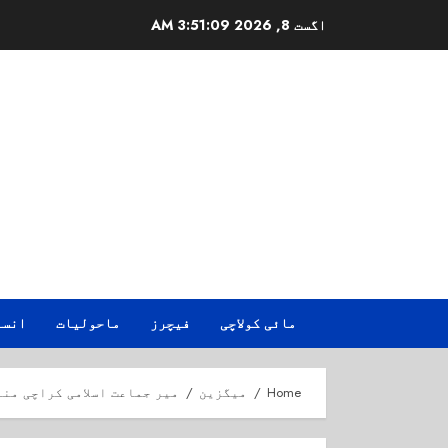
Ski
اگست 8, 2026
3:51:10 AM
t
conten
مائی کولاچی
فیچرز
ماحولیات
انسا
Home
میگزین
میر جماعت اسلامی کراچی منع