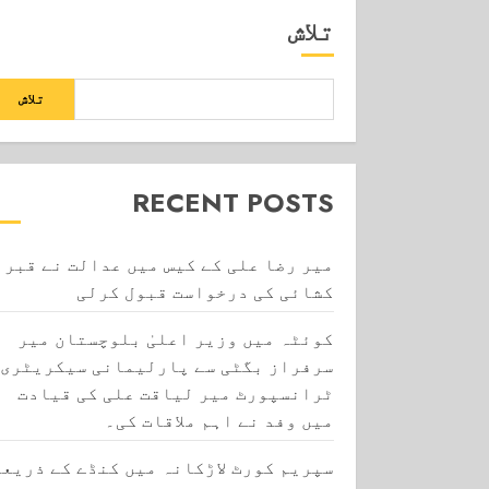
تلاش
تلاش
RECENT POSTS
میر رضا علی کے کیس میں عدالت نے قبر
کشائی کی درخواست قبول کرلی
کوئٹہ میں وزیر اعلیٰ بلوچستان میر
سرفراز بگٹی سے پارلیمانی سیکریٹری
ٹرانسپورٹ میر لیاقت علی کی قیادت
میں وفد نے اہم ملاقات کی۔
سپریم کورٹ لاڑکانہ میں کنڈے کے ذریعے