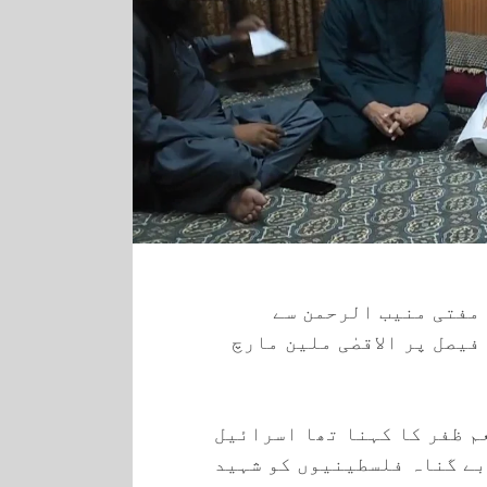
 مفتی منیب الرحمن سے
فیصل پر الاقصٰی ملین مارچ
عم ظفر کا کہنا تھا اسرائیل
بے گناہ فلسطینیوں کو شہید