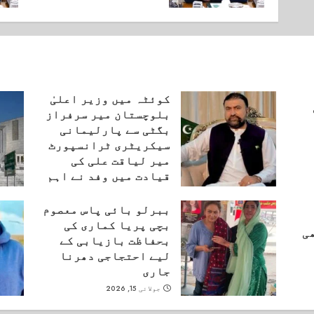
کوئٹہ میں وزیر اعلیٰ
بلوچستان میر سرفراز
بگٹی سے پارلیمانی
سیکریٹری ٹرانسپورٹ
میر لیاقت علی کی
قیادت میں وفد نے اہم
ملاقات کی۔
ببرلو بائی پاس معصوم
اگست 6, 2026
بچی پریا کماری کی
ی
بحفاظت بازیابی کے
لیے احتجاجی دھرنا
جاری
جولائی 15, 2026