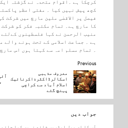
کرچکا ہے ۔اقوام متحدہ نے گزشتہ ایک 
کچھ پیش نہیں کیا ۔ مفتی اعظم پاکستا
فیصل پر الاقصٰی ملین مارچ میں شرکت کی
کا مارچ ہے۔ تمام مکتبہ فکر کو شرکت 
منیب الرحمن نے کہا فلسطینوں کےلئے ہ
ہے ۔ جماعت اسلامی کے تحت ہونے والے م
۔ تمام مسلم امہ سے کہتا ہوں اس مارچ 
Continue
Previous
Reading
معروف مذہبی
آئی
اسکالرڈاکٹرذاکرنائیک
vious
Next
،
اسلام آباد سے کراچی
post:
post:
پہنچ گئے
جواب دیں
آپ کا ای میل ایڈریس شائع نہیں کیا جائے 