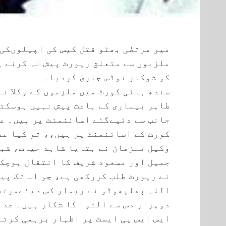
میر مرتضٰی بھٹو قتل کیس کی اپیلوںکی
ملزموں سے متعلق رپورٹ پیش نہ کرنے پ
کو شوکاز نوٹس جاری کردیا۔
سندھ ہائی کورٹ میں ملزموں کے وکلا ن
طاہر بیماری کے باعث پیش نہیں ہوسکت
جانب سے دئیےگئے اسائنمنٹ پر ہیں۔ ع
کورٹ کے اسائنمنٹ پر ہیں،، تو کیا عد
وکیل ملزمان نے بتایا شاہد حیات، شب
جمیل اور مسعود شریف کا انتقال ہوچک
نے رپورٹ طلب کررکھی ہے، جو اب تک پی
اللہ پھلپھوٹو نے ریمار کس دیئےمرتضی
دوہزار دس سے التوا کا شکار ہیں۔ عدا
ایس ایس پی ایسٹ پر اظہار برہمی کرتے