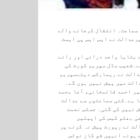
 سماعت۔ انتقال کرجانے والے
رعدالت نے ایس ایس پی ایسٹ
ے بتایا واجد درانی اور رائے
ے۔شعیب سڈل سپریم کورٹ کی
دالت نے ریمارکس دیئےسپریم
الت میں پیش نہیں ہوں گے۔
یر احمد قائمخانی، آغا محمد
ا ہے۔کئی سماعتوں سے عدالت
ش نہیں کی گئی۔ جسٹس نعمت
ٰ بھٹو کیس کی اپیلیں
لت نے رپورٹ پیش نہ کرنے پر
 ہوئے انہیں شو کاز نوٹس