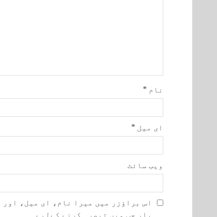
نام
*
ای میل
*
ویب‌ سائٹ
اس براؤزر میں میرا نام، ای میل، اور 
بار جب میں تبصرہ کرنے کےلیے۔