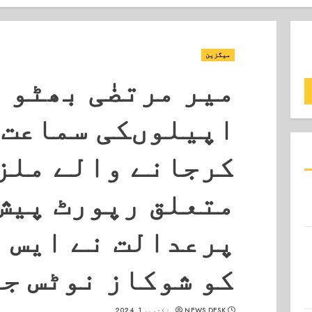
میگزین
میر مرتضٰی بھٹو 
اپیلوںکی سماعت۔
کرجانے والے ملز
متعلق رپورٹ پیش
پرعدالت نے ایس ا
کو شوکاز نوٹس ج
NEWS DESK
اکتوبر 1, 2024