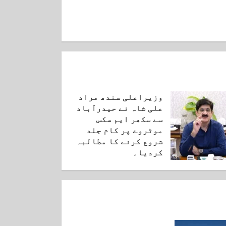
وزیراعلی سندھ مراد
علی شاہ نے حیدرآباد
سے سکھر ایم سکس
موٹروے پر کام جلد
شروع کرنے کا مطالبہ
کردیا۔
ستمبر 3, 2025