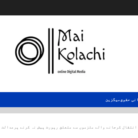
نی حقوق
میگزین
 انتقال کرجانے والے ملزموں سے متعلق رپورٹ پیش نہ کرنے پرعدالت ن