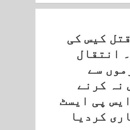
قتل کیس کی
 انتقال
موں سے
 نہ کرنے
یس پی ایسٹ
اری کردیا