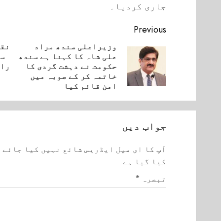
جاری کردیا۔
Continue
Previous
Reading
وزیراعلی سندھ مراد
نقی
علی شاہ کا کہنا ہے سندھ
سا
Next
vious
حکومت نے دہشت گردی کا
راؤ
post:
post:
خاتمہ کر کے صوبہ میں
امن قائم کیا
جواب دیں
آپ کا ای میل ایڈریس شائع نہیں کیا جائے 
کیا گیا ہے
تبصرہ
*