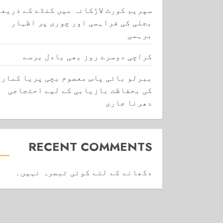
سپریم کورٹ لاڑکانہ میں کنڈے کے ذریعے
بجلی کی فراہمی اور چوری پر اظہار
برہمی
کراچی دوسرے روز بھی بادل برسے
ببرلو بائی پاس معصوم بچی پریا کماری
کی بحفاظت بازیابی کے لیے احتجاجی
دھرنا جاری
RECENT COMMENTS
دکھانے کے لئے کوئی تبصرہ نہیں۔