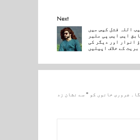
Next
ب اللہ قتل کیس میں
بق ایس ایس پی ملیر
Pre
 انوار اور دیگر کی
بریت کے خلاف اپیلیں
گا۔
ضروری خانوں کو
*
سے نشان زد