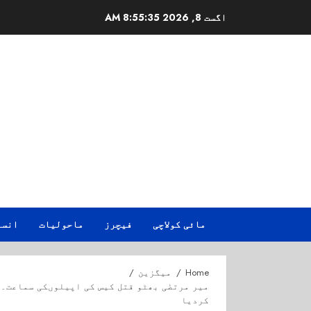
Ski
اگست 8, 2026
8:55:36 AM
t
conten
مائی کولاچی
فیچرز
ماحولیات
انسا
Home
میگزین
میر مرتضٰی بھٹو قتل کیس کی اپیلوںکی سماعت۔
کردیا