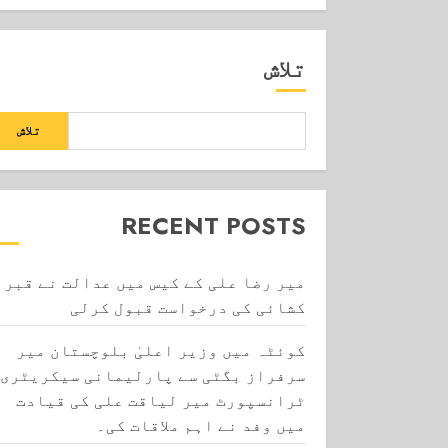
تلاش
تلاش
RECENT POSTS
میر رضا علی کے کیس میں عدالت نے قبر
کشائی کی درخواست قبول کرلی
کوئٹہ میں وزیر اعلیٰ بلوچستان میر
سرفراز بگٹی سے پارلیمانی سیکریٹری
ٹرانسپورٹ میر لیاقت علی کی قیادت
میں وفد نے اہم ملاقات کی۔