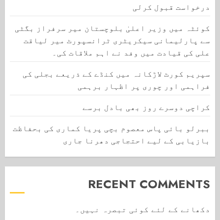
درخواست قبول کرلی
کوئٹہ میں وزیر اعلیٰ بلوچستان میر سرفراز بگٹی
سے پارلیمانی سیکریٹری ٹرانسپورٹ میر لیاقت
علی کی قیادت میں وفد نے اہم ملاقات کی۔
سپریم کورٹ لاڑکانہ میں کنڈے کے ذریعے بجلی کی
فراہمی اور چوری پر اظہار برہمی
کراچی دوسرے روز بھی بادل برسے
ببرلو بائی پاس معصوم بچی پریا کماری کی بحفاظت
بازیابی کے لیے احتجاجی دھرنا جاری
RECENT COMMENTS
دکھانے کے لئے کوئی تبصرہ نہیں۔