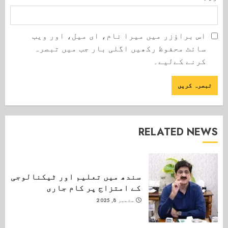
اس براؤزر میں میرا نام، ای میل، اور ویب
سائٹ محفوظ رکھیں اگلی بار جب میں تبصرہ
کرنے کےلیے۔
RELATED NEWS
سندھ میں تعلیم اور ٹیکنالوجی
کے امتزاج پر کام جاری
ستمبر 8, 2025