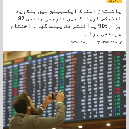
میگزین
پاکستان اسٹاک ایکسچینج میں ہنڈریڈ
انڈیکس ٹریڈنگ میں تاریخی بلندی 82
ہزار905 پوائنٹس تک پہنچ گیا ۔ اختتام
پرمنفی ہوا ۔
NEWS DESK
ستمبر 26, 2024