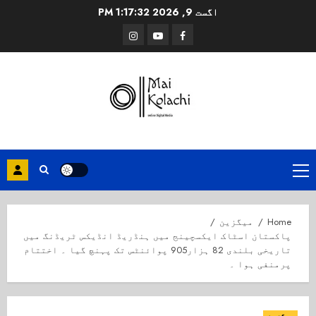
Ski
اگست 9, 2026
1:17:33 PM
t
Instagram
Youtube
Facebook
conten
Primary
Menu
Home
میگزین
پاکستان اسٹاک ایکسچینج میں ہنڈریڈ انڈیکس ٹریڈنگ میں
تاریخی بلندی 82 ہزار905 پوائنٹس تک پہنچ گیا ۔ اختتام
پرمنفی ہوا ۔