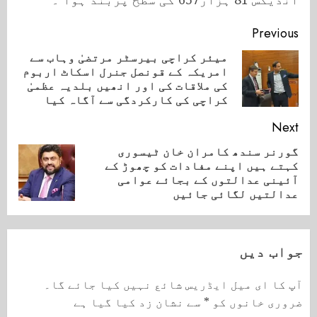
Continue
Previous
Reading
میئر کراچی بیرسٹر مرتضیٰ وہاب سے
امریکہ کے قونصل جنرل اسکاٹ اربوم
ious
کی ملاقات کی اور انھیں بلدیہ عظمیٰ
ost:
کراچی کی کارکردگی سے آگاہ کیا
Next
گورنر سندھ کامران خان ٹیسوری
کہتے ہیں اپنے مفادات کو چھوڑ کے
Next
آئینی عدالتوں کے بجائے عوامی
post:
عدالتیں لگائی جائیں
جواب دیں
آپ کا ای میل ایڈریس شائع نہیں کیا جائے گا۔
ضروری خانوں کو
*
سے نشان زد کیا گیا ہے