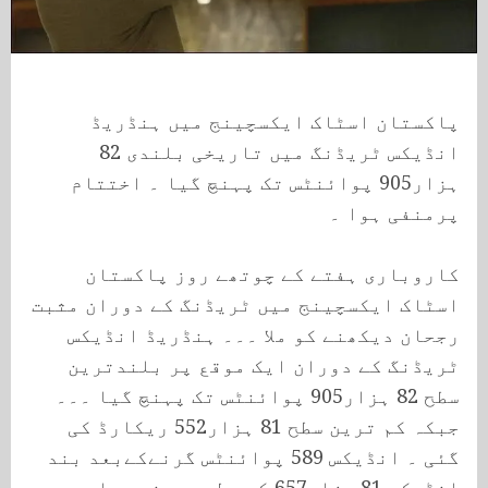
پاکستان اسٹاک ایکسچینج میں ہنڈریڈ
انڈیکس ٹریڈنگ میں تاریخی بلندی 82
ہزار905 پوائنٹس تک پہنچ گیا ۔ اختتام
پرمنفی ہوا ۔
کاروباری ہفتے کے چوتھے روز پاکستان
اسٹاک ایکسچینج میں ٹریڈنگ کے دوران مثبت
رجحان دیکھنے کو ملا ۔۔۔ ہنڈریڈ انڈیکس
ٹریڈنگ کے دوران ایک موقع پر بلندترین
سطح 82 ہزار905 پوائنٹس تک پہنچ گیا ۔۔۔
جبکہ کم ترین سطح 81 ہزار552 ریکارڈ کی
گئی ۔ انڈیکس 589 پوائنٹس گرنےکےبعد بند
انڈیکس 81 ہزار657 کی سطح پربند ہوا ۔