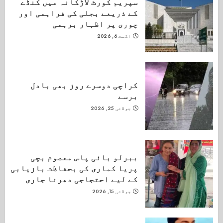
سپریم کورٹ لاڑکانہ میں کنڈے
کے ذریعے بجلی کی فراہمی اور
چوری پر اظہار برہمی
اگست 6, 2026
کراچی دوسرے روز بھی بادل
برسے
جولائی 25, 2026
ببرلو بائی پاس معصوم بچی
پریا کماری کی بحفاظت بازیابی
کے لیے احتجاجی دھرنا جاری
جولائی 15, 2026