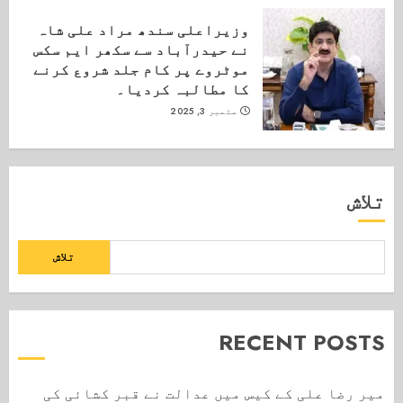
وزیراعلی سندھ مراد علی شاہ
نے حیدرآباد سے سکھر ایم سکس
موٹروے پر کام جلد شروع کرنے
کا مطالبہ کردیا۔
ستمبر 3, 2025
تلاش
تلاش
RECENT POSTS
میر رضا علی کے کیس میں عدالت نے قبر کشائی کی