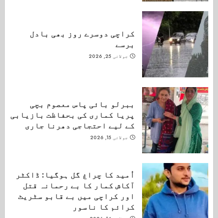
کراچی دوسرے روز بھی بادل
برسے
جولائی 25, 2026
ببرلو بائی پاس معصوم بچی
پریا کماری کی بحفاظت بازیابی
کے لیے احتجاجی دھرنا جاری
جولائی 15, 2026
اُمید کا چراغ گل ہوگیا: ڈاکٹر
آکاش کمار کا بے رحمانہ قتل
اور کراچی میں بے قابو سٹریٹ
کرائم کا ناسور