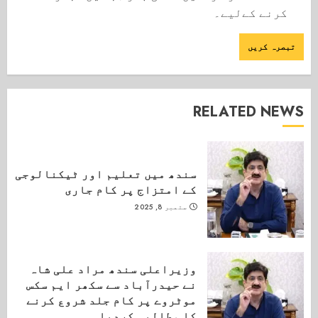
کرنے کےلیے۔
RELATED NEWS
سندھ میں تعلیم اور ٹیکنالوجی
کے امتزاج پر کام جاری
ستمبر 8, 2025
وزیراعلی سندھ مراد علی شاہ
نے حیدرآباد سے سکھر ایم سکس
موٹروے پر کام جلد شروع کرنے
کا مطالبہ کردیا۔