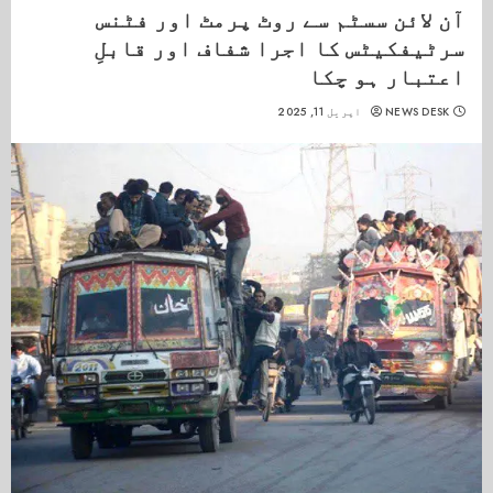
آن لائن سسٹم سے روٹ پرمٹ اور فٹنس
سرٹیفکیٹس کا اجرا شفاف اور قابلِ
اعتبار ہو چکا
NEWS DESK
اپریل 11, 2025