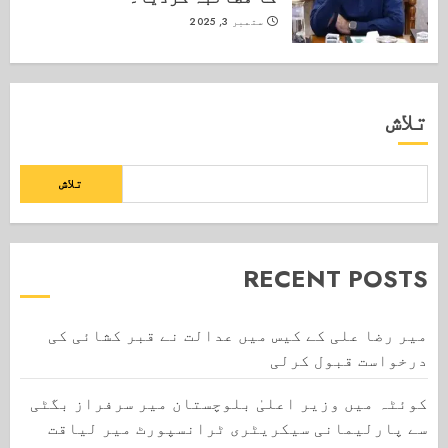
ستمبر 3, 2025
تلاش
تلاش
RECENT POSTS
میر رضا علی کے کیس میں عدالت نے قبر کشائی کی
درخواست قبول کرلی
کوئٹہ میں وزیر اعلیٰ بلوچستان میر سرفراز بگٹی
سے پارلیمانی سیکریٹری ٹرانسپورٹ میر لیاقت