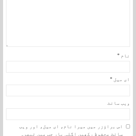
نام
*
ای میل
*
ویب‌ سائٹ
اس براؤزر میں میرا نام، ای میل، اور ویب
سائٹ محفوظ رکھیں اگلی بار جب میں تبصرہ