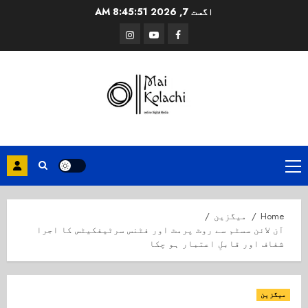
Ski
اگست 7, 2026
8:45:52 AM
t
Instagram
Youtube
Facebook
conten
Primary
Menu
Home
میگزین
آن لائن سسٹم سے روٹ پرمٹ اور فٹنس سرٹیفکیٹس کا اجرا
شفاف اور قابلِ اعتبار ہو چکا
میگزین