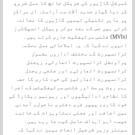
کمرشل گاڑیوں کی فزیکل جانچ کا عمل شروع
کر دیا گیا، جدید آلات سے آراستہ ان مراکز
پر ماہر تکنیکی ٹیمیں گاڑیوں کا معائنہ
کرتی ہیں جس کے بعد موٹر وہیکل انسپکٹرز
(MVIs) فٹنس سرٹیفکیٹ جاری کرتے ہیں۔
انہوں نے کہا کہ یہ اصلاحاتی عمل محکمہ
ٹرانسپورٹ کے مختلف اداروں بشمول
پراونشل ٹرانسپورٹ اتھارٹی، ریجنل
ٹرانسپورٹ اتھارٹی، اور ضلعی ریجنل
ٹرانسپورٹ اتھارٹیز کی خود کاری کا حصہ
ہے، روٹ پرمٹ اور فٹنس سرٹیفکیٹس کے اجرا
کا نظام، ادائیگیوں اور ریونیو ریکارڈ کی
خود کاری، پیپر فری دفتری ماحول، آمدنی
میں اضافے اور جعلی دستاویزات کے خاتمے
جیسے اہم اہداف حاصل کیے جا رہے ہیں۔
سینئر وزیر شرجیل انعام میمن نے کہا کہ