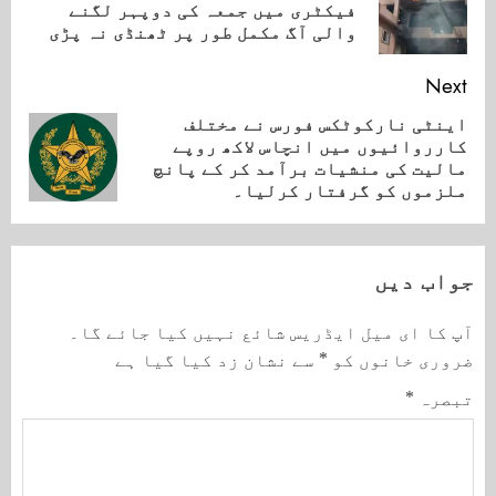
ious
فیکٹری میں جمعہ کی دوپہر لگنے
ost:
والی آگ مکمل طور پر ٹھنڈی نہ پڑی
Next
اینٹی نارکوٹکس فورس نے مختلف
کارروائیوں میں انچاس لاکھ روپے
Next
مالیت کی منشیات برآمد کر کے پانچ
post:
ملزموں کو گرفتار کرلیا۔
جواب دیں
آپ کا ای میل ایڈریس شائع نہیں کیا جائے گا۔
ضروری خانوں کو
*
سے نشان زد کیا گیا ہے
تبصرہ
*