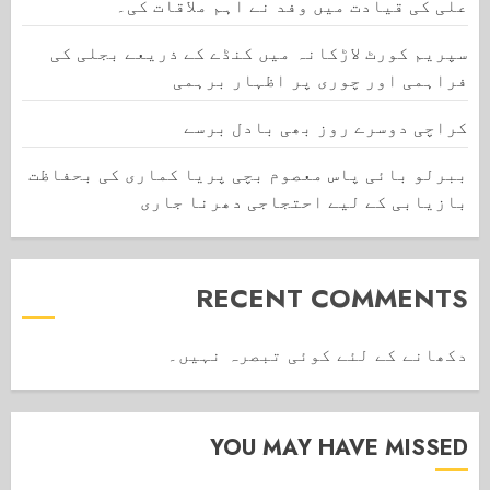
علی کی قیادت میں وفد نے اہم ملاقات کی۔
سپریم کورٹ لاڑکانہ میں کنڈے کے ذریعے بجلی کی
فراہمی اور چوری پر اظہار برہمی
کراچی دوسرے روز بھی بادل برسے
ببرلو بائی پاس معصوم بچی پریا کماری کی بحفاظت
بازیابی کے لیے احتجاجی دھرنا جاری
RECENT COMMENTS
دکھانے کے لئے کوئی تبصرہ نہیں۔
YOU MAY HAVE MISSED