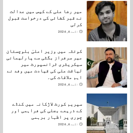
میر رضا علی کے کیس میں عدالت
نے قبر کشائی کی درخواست قبول
کرلی
اگست 6, 2026
کوئٹہ میں وزیر اعلیٰ بلوچستان
میر سرفراز بگٹی سے پارلیمانی
سیکریٹری ٹرانسپورٹ میر
لیاقت علی کی قیادت میں وفد نے
اہم ملاقات کی۔
اگست 6, 2026
سپریم کورٹ لاڑکانہ میں کنڈے
کے ذریعے بجلی کی فراہمی اور
چوری پر اظہار برہمی
اگست 6, 2026