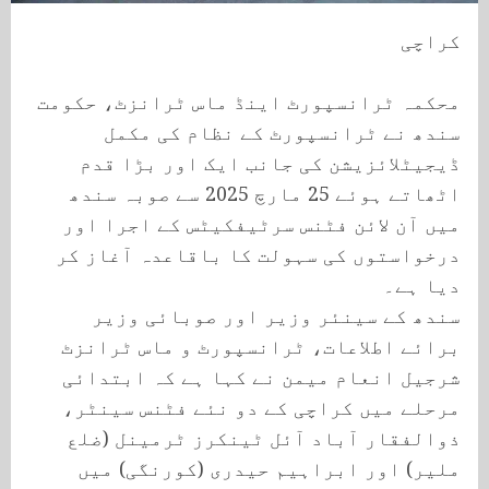
کراچی
محکمہ ٹرانسپورٹ اینڈ ماس ٹرانزٹ، حکومت
سندھ نے ٹرانسپورٹ کے نظام کی مکمل
ڈیجیٹلائزیشن کی جانب ایک اور بڑا قدم
اٹھاتے ہوئے 25 مارچ 2025 سے صوبہ سندھ
میں آن لائن فٹنس سرٹیفکیٹس کے اجرا اور
درخواستوں کی سہولت کا باقاعدہ آغاز کر
دیا ہے۔
سندھ کے سینئر وزیر اور صوبائی وزیر
برائے اطلاعات، ٹرانسپورٹ و ماس ٹرانزٹ
شرجیل انعام میمن نے کہا ہے کہ ابتدائی
مرحلے میں کراچی کے دو نئے فٹنس سینٹر،
ذوالفقار آباد آئل ٹینکرز ٹرمینل (ضلع
ملیر) اور ابراہیم حیدری (کورنگی) میں