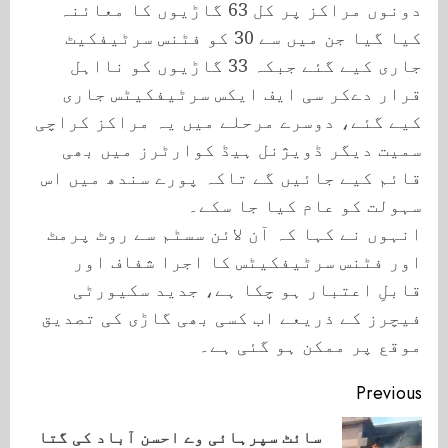
دونوں مراکز پر کل 63 گاڑیوں کا معائنہ
کیا گیا جن میں سے 30 کو فٹنس سرٹیفکیٹ
جاری کیے گئے جبکہ 33 گاڑیوں کو نااہل
قرار دےکر سی ایف ایکس سرٹیفکیٹس جاری
کیے گئے، دوسرے مرحلے میں یہ مراکز کراچی
سمیت دیگر ڈویژنل ہیڈ کوارٹرز میں بھی
قائم کیے جائیں گے تاکہ پورے سندھ میں اس
سہولت کو عام کیا جا سکے۔
انہوں نے کہا کہ آن لائن سسٹم سے روٹ پرمٹ
اور فٹنس سرٹیفکیٹس کا اجرا شفاف اور
قابلِ اعتبار ہو چکا ہے، جدید سکیورٹی
فیچرز کے ذریعے اب کسی بھی گاڑی کی تصدیق
موقع پر ممکن ہو گئی ہے۔
Continue
Previous
Reading
سائٹ سپرہائی وے احسن آباد کی گتا