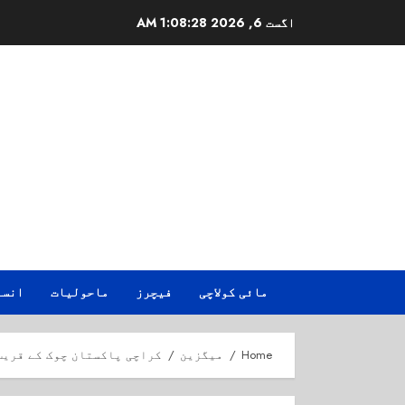
Ski
اگست 6, 2026
1:08:28 AM
t
conten
مائی کولاچی
فیچرز
ماحولیات
انسا
Home
میگزین
کراچی پاکستان چوک کے قریب