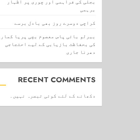
بجلی کی فراہمی اور چوری پر اظہار
برہمی
کراچی دوسرے روز بھی بادل برسے
ببرلو بائی پاس معصوم بچی پریا کماری
کی بحفاظت بازیابی کے لیے احتجاجی
دھرنا جاری
RECENT COMMENTS
دکھانے کے لئے کوئی تبصرہ نہیں۔