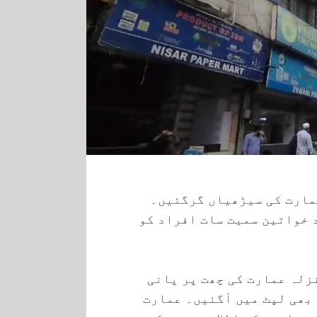
مارت کی سیڑھیاں گرگئیں۔
 خواتین سمیت سات افراد کو
زلہ عمارت کی چھت پر پانی
بھی لپٹ میں آگئیں۔ عمارت