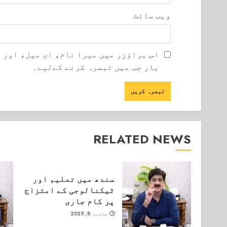
ویب‌ سائٹ
اس براؤزر میں میرا نام، ای میل، اور 
بار جب میں تبصرہ کرنے کےلیے۔
RELATED NEWS
سندھ میں تعلیم اور
ٹیکنالوجی کے امتزاج
پر کام جاری
ستمبر 8, 2025