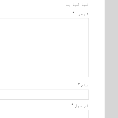
کیا گیا ہے
تبصرہ
*
نام
*
ای میل
*