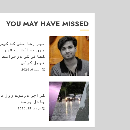
YOU MAY HAVE MISSED
میر رضا علی کے کیس
میں عدالت نے قبر
کشائی کی درخواست
قبول کرلی
اگست 6, 2026
کراچی دوسرے روز بھ
بادل برسے
جولائی 25, 2026