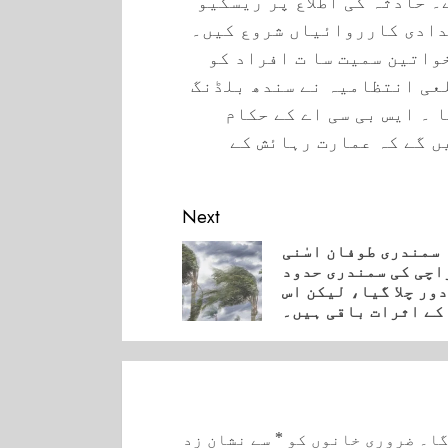
۔ حادثہ کی اطلاع پر ریسکیو
دادی کارروائیاں شروع کیں۔
واتین سمیت سا ت افراد کو
لعی انتظامیہ نے سندھ بلڈنگ
 ۔ ایس بی سی اے کے حکام
ں گے کہ عمارت رہائش کے
Next
سمندری طوفان اسٰنی
اچی کی سمندری حدود
Pre
دور چلا گیا، لیکن اس
کے اثرات باقی ہیں۔
گا۔
ضروری خانوں کو
*
سے نشان زد