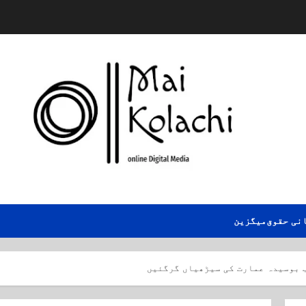
نی حقوق
میگزین
 بوسیدہ عمارت کی سیڑھیاں گرگئیں