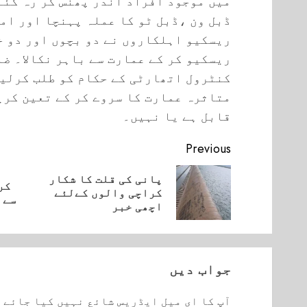
میں موجود افراد اندر پھنس کر رہ گئے
ڈبل ون ،ڈبل ٹو کا عملہ پہنچا اور ام
ریسکیو اہلکاروں نے دو بچوں اور دو خ
ریسکیو کر کے عمارت سے باہر نکالا۔ ض
کنٹرول اتھارٹی کے حکام کو طلب کرلیا
متاثرہ عمارت کا سروے کر کے تعین کری
قابل ہے یا نہیں۔
Continue
Previous
Reading
پانی کی قلت کا شکار
کر
vious
Next
کراچی والوں کےلئے
سے 
post:
post:
اچھی خبر
جواب دیں
آپ کا ای میل ایڈریس شائع نہیں کیا جائے 