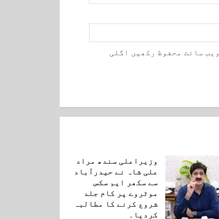
ویب سائٹ محفوظ رکھیں اگلی
وزیراعلی سندھ مراد
علی شاہ نے حیدرآباد
سے سکھر ایم سکس
موٹروے پر کام جلد
شروع کرنے کا مطالبہ
کردیا۔