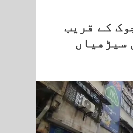
وک کے قریب
 سیڑھیاں