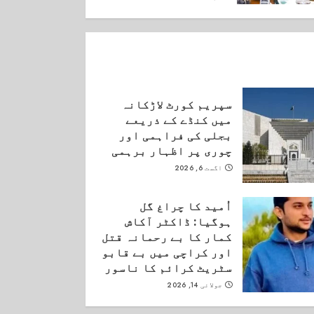
ستمبر 3, 2025
سپریم کورٹ لاڑکانہ
میں کنڈے کے ذریعے
بجلی کی فراہمی اور
چوری پر اظہار برہمی
اگست 6, 2026
اُمید کا چراغ گل
ہوگیا: ڈاکٹر آکاش
کمار کا بے رحمانہ قتل
اور کراچی میں بے قابو
سٹریٹ کرائم کا ناسور
جولائی 14, 2026