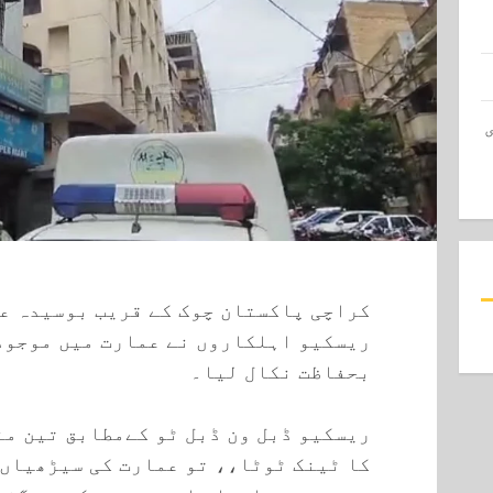
کراچی پاکستان چوک کے قریب بوسیدہ ع
ریسکیو اہلکاروں نے عمارت میں موجود
بحفاظت نکال لیا۔
ریسکیو ڈبل ون ڈبل ٹو کےمطابق تین من
کا ٹینک ٹوٹا،، تو عمارت کی سیڑھیاں 