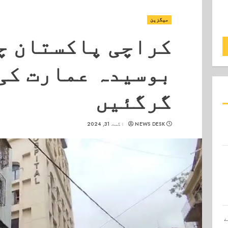
میگزین
کراچی پاکستان چ
بوسیدہ عمارت کی
گرگئیں
NEWS DESK
اگست 31, 2024