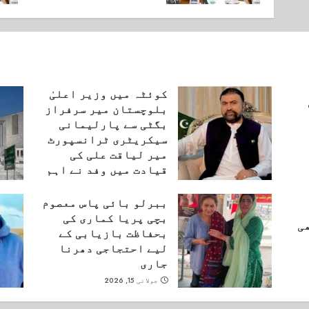
کوئٹہ میں وزیر اعلیٰ
بلوچستان میر سرفراز
بگٹی سے پارلیمانی
سیکریٹری ٹرانسپورٹ
میر لیاقت علی کی
قیادت میں وفد نے اہم
ملاقات کی۔
ببرلو بائی پاس معصوم
اگست 6, 2026
بچی پریا کماری کی
ی
بحفاظت بازیابی کے
لیے احتجاجی دھرنا
جاری
جولائی 15, 2026