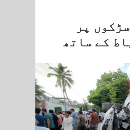
سڑکوں پر
اط کے ساتھ