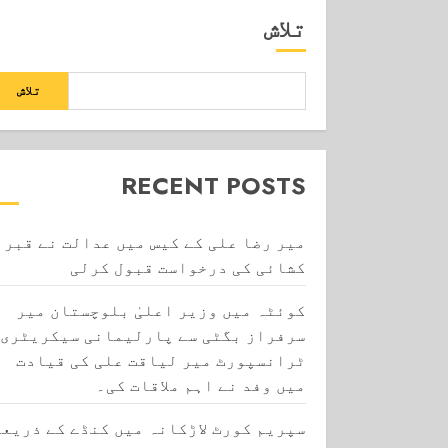
تلاش
تلاش
RECENT POSTS
میر رضا علی کے کیس میں عدالت نے قبر
کشائی کی درخواست قبول کرلی
کوئٹہ میں وزیر اعلیٰ بلوچستان میر
سرفراز بگٹی سے پارلیمانی سیکریٹری
ٹرانسپورٹ میر لیاقت علی کی قیادت
میں وفد نے اہم ملاقات کی۔
سپریم کورٹ لاڑکانہ میں کنڈے کے ذریعے