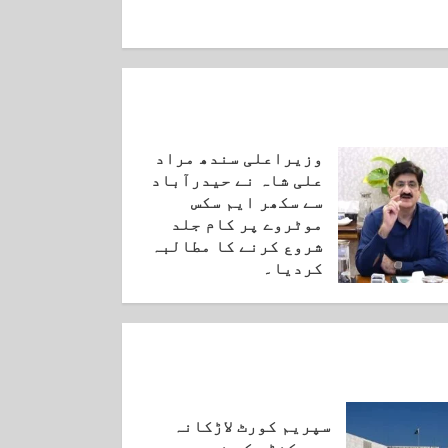
وزیراعلی سندھ مراد
علی شاہ نے حیدرآباد
سے سکھر ایم سکس
موٹروے پر کام جلد
شروع کرنے کا مطالبہ
کردیا۔
ستمبر 3, 2025
سپریم کورٹ لاڑکانہ
میں کنڈے کے ذریعے