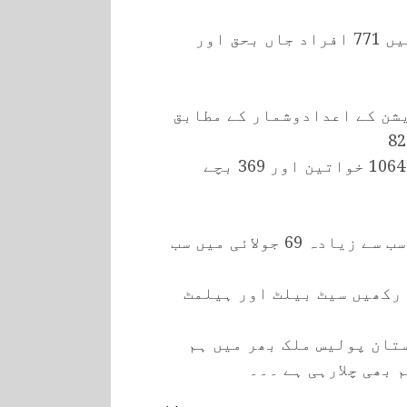
2024 میں اب تک مختلف ٹریفک حادثات میں 771 افراد جاں بحق اور
یشن کے اعدادوشمار کے مطابق
بچے شامل ہیں۔ زخمیوں میں 6714 مرد، 1064 خواتین اور 369 بچے
چھیپا فاؤنڈیشن کے مطابق جنوری میں سب سے زیادہ 69 جولائی میں سب
 رکھیں سیٹ بیلٹ اور ہیلمٹ
تان پولیس ملک بھر میں ہم
 بھی چلارہی ہے ۔۔۔