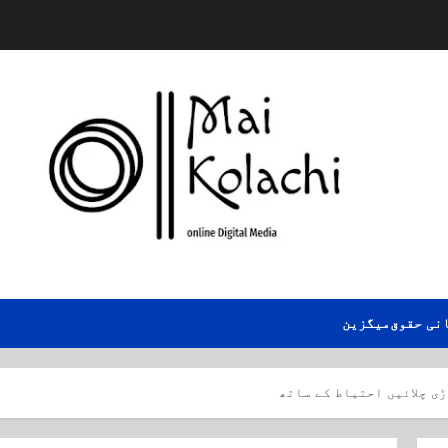
نی حقوق
میگزین
ی چلائیں احتیاط کے ساتھ