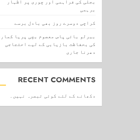
بجلی کی فراہمی اور چوری پر اظہار
برہمی
کراچی دوسرے روز بھی بادل برسے
ببرلو بائی پاس معصوم بچی پریا کماری
کی بحفاظت بازیابی کے لیے احتجاجی
دھرنا جاری
RECENT COMMENTS
دکھانے کے لئے کوئی تبصرہ نہیں۔