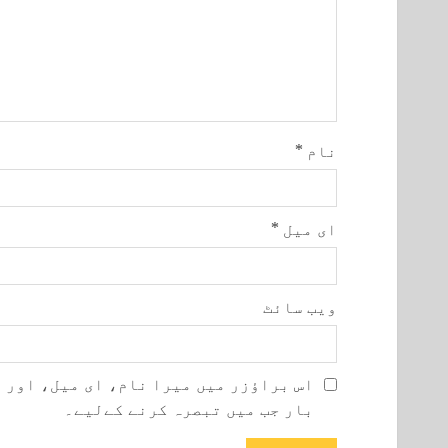
نام
*
ای میل
*
ویب‌ سائٹ
اس براؤزر میں میرا نام، ای میل، اور 
بار جب میں تبصرہ کرنے کےلیے۔