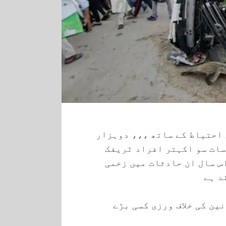
 احتیاط کے ساتھ ،،، دوہزار
سات سو اکہتر افراد ٹریفک
س سال ان حادثات میں زخمی
د ہے
ین کی خلاف ورزی کسی بڑے