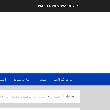
Ski
اگست 9, 2026
1:14:29 PM
t
conten
مائی کولاچی
فیچرز
ماحولیات
انسا
Home
فیچرز
خبردار! ہوشیار سڑکوں پر گاڑ