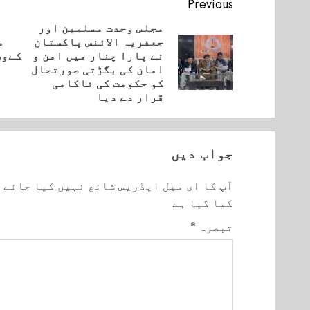
Continue
Previous
Reading
مجلس وحدت مسلمین اور
جعفریہ الائنس پاکستان
م
Next
نے پارا چنار میں امن و
کےوس
vious
post:
امان کی بگڑتی صورتحال
post:
کو حکومت کی ناکامی
قرار دے دیا
جواب دیں
آپ کا ای میل ایڈریس شائع نہیں کیا جائے 
کیا گیا ہے
تبصرہ
*