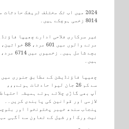
8014 زخمی ہوچکے ہیں۔
غیر سرکاری فلاحی ادارے چھیپا فاؤنڈ
مرنے والوں میں 601 مرد، 88 خواتین، 82
ہیں۔
سے کم 26 جان لیوا حادثات ہوئے،،،
آپ بھی گاڑی چلاتے ہوئے ہمیشہ احتیاط
لازمی اور قوانین کی پابندی کریں۔۔
پنجاب سندھ خیبر پختونخوا اور بلوچس
نیت ورک اور شیل کے تعاون سے آگہی مہم