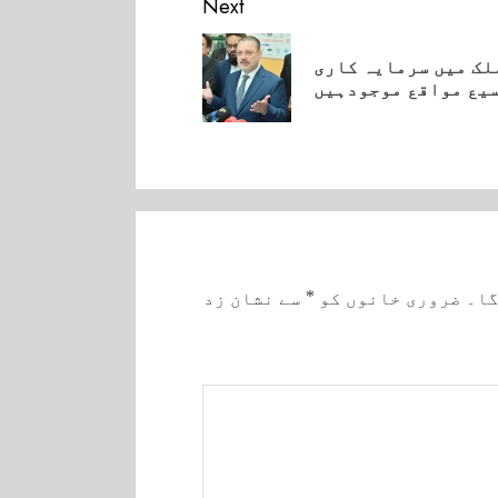
Next
لک میں سرمایہ کاری
یع مواقع موجودہیں
Pre
گا۔
ضروری خانوں کو
*
سے نشان زد