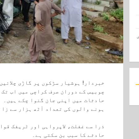
خبردار! ہوشیار سڑکوں پر گاڑی چلائیں
چوبیس کے دوران صرف کراچی میں اب تک 
حادثات میں اپنی جان گنوا چکے ہیں۔ ا
ہونے والوں کی تعداد آٹھ ہزار سے زائ
ذرا سے غفلت، لاپرواہی اور ٹریفک قوان
حادثے کا سبب بن سکتی ہے۔