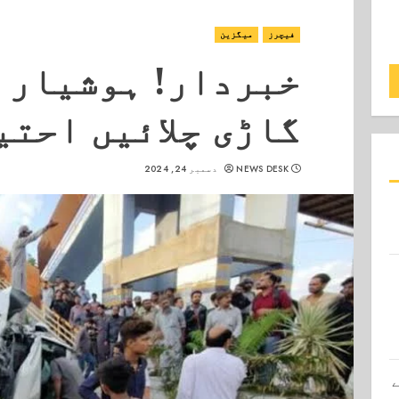
فیچرز
میگزین
خبردار! ہوشیار 
گاڑی چلائیں احتی
NEWS DESK
دسمبر 24, 2024