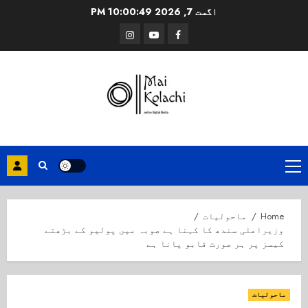
Ski
اگست 7, 2026
10:00:50 PM
t
Instagram
Youtube
Facebook
conten
Primary
Menu
Home
ماحولیات
وزیراعلی سندھ کا کہنا ہے صوبہ میں پولیو کے بڑھتے
کیسز پر ہر صورت قابو پانا ہے
ماحولیات