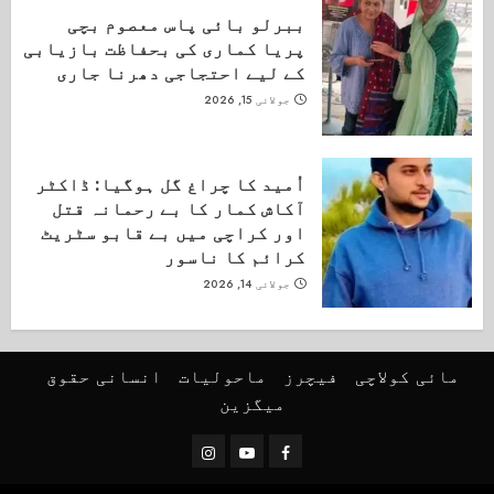
ببرلو بائی پاس معصوم بچی
پریا کماری کی بحفاظت بازیابی
کے لیے احتجاجی دھرنا جاری
جولائی 15, 2026
اُمید کا چراغ گل ہوگیا: ڈاکٹر
آکاش کمار کا بے رحمانہ قتل
اور کراچی میں بے قابو سٹریٹ
کرائم کا ناسور
جولائی 14, 2026
مائی کولاچی
فیچرز
ماحولیات
انسانی حقوق
میگزین
Instagram
Youtube
Facebook