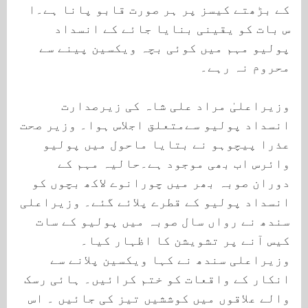
کے بڑھتے کیسز پر ہر صورت قابو پانا ہے۔ا
س بات کو یقینی بنایا جائے کے انسداد
پولیو مہم میں کوئی بچہ ویکسین پینے سے
محروم نہ رہے۔
وزیراعلیٰ مراد علی شاہ کی زیرصدارت
انسداد پولیو سےمتعلق اجلاس ہوا۔ وزیر صحت
عذرا پیچوہو نے بتایا ماحول میں پولیو
وائرس اب بھی موجود ہے۔حالیہ مہم کے
دوران صوبہ بھر میں چورانوے لاکھ بچوں کو
انسداد پولیو کے قطرے پلائے گئے۔ وزیراعلی
سندھ نے رواں سال صوبہ میں پولیو کے سات
کیس آنے پر تشویشن کا اظہار کیا۔
وزیراعلی سندھ نے کہا ویکسین پلانے سے
انکار کے واقعات کو ختم کرائیں۔ ہائی رسک
والے علاقوں میں کوششیں تیز کی جائیں ۔ اس