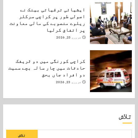
ایشیائی ترقیاتی بینک نے
اصولی طور پر کراچی سرکلر
ریلوے منصوبے کی مالی معاونت
پر اتفاق کرلیا
فروری 25, 2026
کراچی کورنگی میں دو ٹریفک
حادثات میں چار سالہ بچے سمیت
دو افراد جاں بحق
فروری 23, 2026
تلاش
تلاش