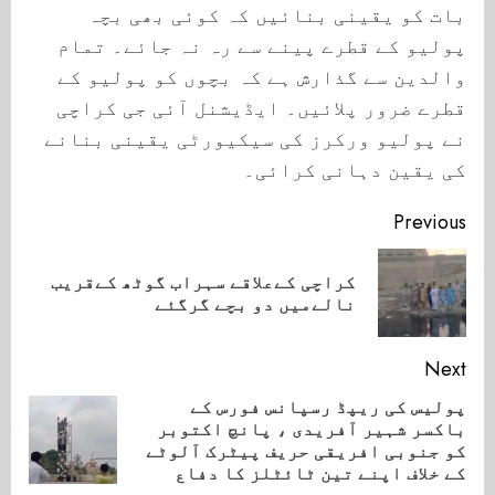
بات کو یقینی بنائیں کہ کوئی بھی بچہ
پولیو کے قطرے پینے سے رہ نہ جائے۔ تمام
والدین سے گذارش ہے کہ بچوں کو پولیو کے
قطرے ضرور پلائیں۔ ایڈیشنل آئی جی کراچی
نے پولیو ورکرز کی سیکیورٹی یقینی بنانے
کی یقین دہانی کرائی۔
Continue
Previous
Reading
کراچی کےعلاقے سہراب گوٹھ کےقریب
ious
نالےمیں دو بچے گرگئے
ost:
Next
پولیس کی ریپڈ رسپانس فورس کے
باکسر شہیر آفریدی ، پانچ اکتوبر
Next
کو جنوبی افریقی حریف پیٹرک آلوٹے
post:
کے خلاف اپنے تین ٹائٹلز کا دفاع