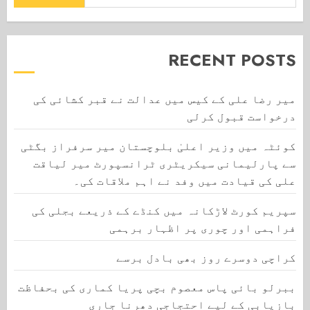
RECENT POSTS
میر رضا علی کے کیس میں عدالت نے قبر کشائی کی
درخواست قبول کرلی
کوئٹہ میں وزیر اعلیٰ بلوچستان میر سرفراز بگٹی
سے پارلیمانی سیکریٹری ٹرانسپورٹ میر لیاقت
علی کی قیادت میں وفد نے اہم ملاقات کی۔
سپریم کورٹ لاڑکانہ میں کنڈے کے ذریعے بجلی کی
فراہمی اور چوری پر اظہار برہمی
کراچی دوسرے روز بھی بادل برسے
ببرلو بائی پاس معصوم بچی پریا کماری کی بحفاظت
بازیابی کے لیے احتجاجی دھرنا جاری