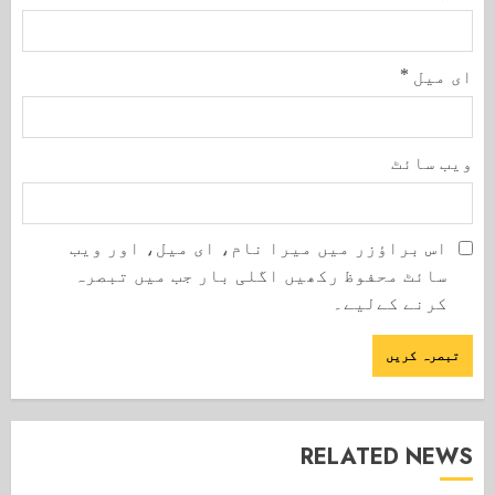
ای میل
*
ویب‌ سائٹ
اس براؤزر میں میرا نام، ای میل، اور ویب
سائٹ محفوظ رکھیں اگلی بار جب میں تبصرہ
کرنے کےلیے۔
RELATED NEWS