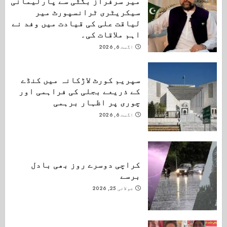
میر سرفراز بگٹی سے پارلیمانی
سیکریٹری ٹرانسپورٹ میر
لیاقت علی کی قیادت میں وفد نے
اہم ملاقات کی۔
اگست 6, 2026
سپریم کورٹ لاڑکانہ میں کنڈے
کے ذریعے بجلی کی فراہمی اور
چوری پر اظہار برہمی
اگست 6, 2026
کراچی دوسرے روز بھی بادل
برسے
جولائی 25, 2026