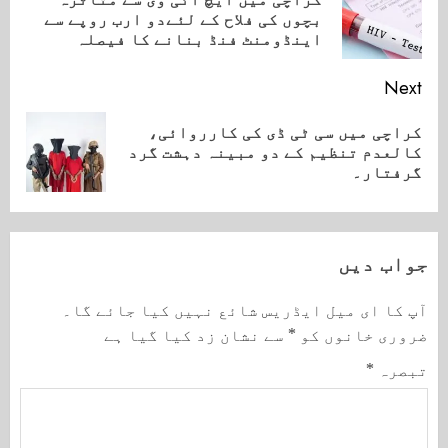
ious
بچوں کی فلاح کے لئےدو ارب روپے سے
ost:
اینڈومنٹ فنڈ بنانے کا فیصلہ
Next
کراچی میں سی ٹی ڈی کی کارروائی،
Next
کالعدم تنظیم کے دو مبینہ دہشت گرد
post:
گرفتار۔
جواب دیں
آپ کا ای میل ایڈریس شائع نہیں کیا جائے گا۔
ضروری خانوں کو
*
سے نشان زد کیا گیا ہے
تبصرہ
*