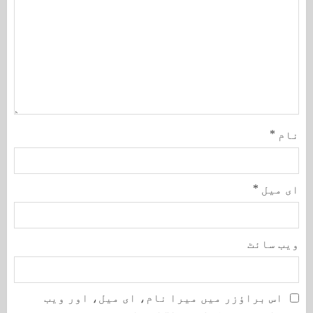
نام
*
ای میل
*
ویب‌ سائٹ
اس براؤزر میں میرا نام، ای میل، اور ویب