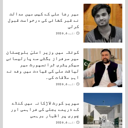
میر رضا علی کے کیس میں عدالت
نے قبر کشائی کی درخواست قبول
کرلی
اگست 6, 2026
کوئٹہ میں وزیر اعلیٰ بلوچستان
میر سرفراز بگٹی سے پارلیمانی
سیکریٹری ٹرانسپورٹ میر
لیاقت علی کی قیادت میں وفد نے
اہم ملاقات کی۔
اگست 6, 2026
سپریم کورٹ لاڑکانہ میں کنڈے
کے ذریعے بجلی کی فراہمی اور
چوری پر اظہار برہمی
اگست 6, 2026