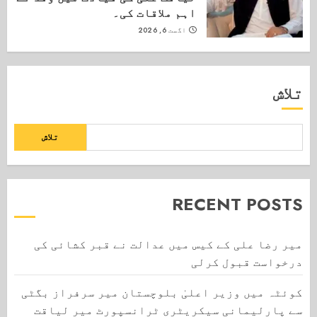
اہم ملاقات کی۔
اگست 6, 2026
تلاش
تلاش
RECENT POSTS
میر رضا علی کے کیس میں عدالت نے قبر کشائی کی
درخواست قبول کرلی
کوئٹہ میں وزیر اعلیٰ بلوچستان میر سرفراز بگٹی
سے پارلیمانی سیکریٹری ٹرانسپورٹ میر لیاقت