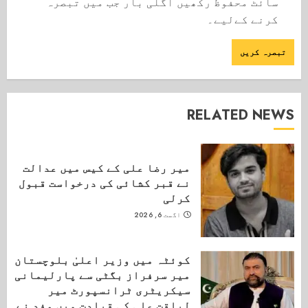
سائٹ محفوظ رکھیں اگلی بار جب میں تبصرہ
کرنے کےلیے۔
RELATED NEWS
میر رضا علی کے کیس میں عدالت
نے قبر کشائی کی درخواست قبول
کرلی
اگست 6, 2026
کوئٹہ میں وزیر اعلیٰ بلوچستان
میر سرفراز بگٹی سے پارلیمانی
سیکریٹری ٹرانسپورٹ میر
لیاقت علی کی قیادت میں وفد نے