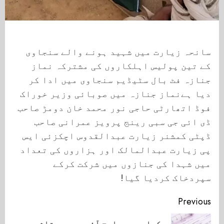
سانحہ زیارت میں شہید ہونے والے سنجاوی
کے تین پولیس اہلکاروں کی مشترکہ نماز
جنازہ فٹ بال سٹیڈیم سنجاوی میں ادا کر
دیا ہےنماز جنازہ میں صوبائی وزیر خوراک
فوڈ اتھارٹی حاجی نور محمد خان دومڑ صاحب
ڈی ائی جی سبی رینج پرویز عمرانی صاحب
ڈپٹی کمشنر زیارت عبدالقدوس اچکزئی ایس
پی زیارت عبدالمالک اور ہزاروں کی تعداد
میں شہدا کی جنازوں میں شرکت کرکے
سپردخاک کردیا گیا!
Continue
Previous
Reading
کراچی میں ایچ آئی وی سے متاثرہ