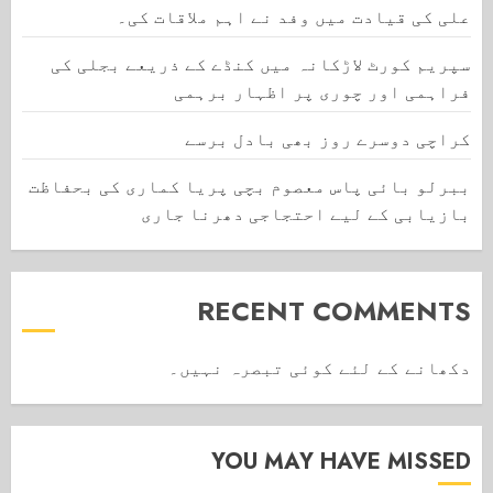
علی کی قیادت میں وفد نے اہم ملاقات کی۔
سپریم کورٹ لاڑکانہ میں کنڈے کے ذریعے بجلی کی
فراہمی اور چوری پر اظہار برہمی
کراچی دوسرے روز بھی بادل برسے
ببرلو بائی پاس معصوم بچی پریا کماری کی بحفاظت
بازیابی کے لیے احتجاجی دھرنا جاری
RECENT COMMENTS
دکھانے کے لئے کوئی تبصرہ نہیں۔
YOU MAY HAVE MISSED