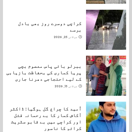
کراچی دوسرے روز بھی بادل
برسے
جولائی 25, 2026
ببرلو بائی پاس معصوم بچی
پریا کماری کی بحفاظت بازیابی
کے لیے احتجاجی دھرنا جاری
جولائی 15, 2026
اُمید کا چراغ گل ہوگیا: ڈاکٹر
آکاش کمار کا بے رحمانہ قتل
اور کراچی میں بے قابو سٹریٹ
کرائم کا ناسور