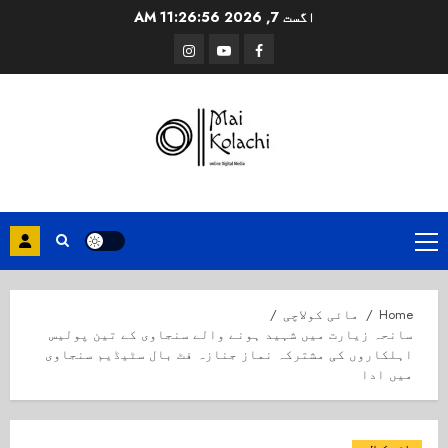
Ski
اگست 7, 2026
11:26:57 AM
t
Instagram
Youtube
Facebook
conten
Primary
Menu
Home
مائی کولاچی
سانحہ زیارت میں شہید ہونے والے سنجاوی کے تین پولیس
اہلکاروں کی مشترکہ نماز جنازہ فٹ بال سٹیڈیم سنجاوی
میں ادا