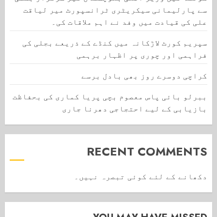
سے پارلیمانی سیکریٹری ٹرانسپورٹ میر لیاقت
علی کی قیادت میں وفد نے اہم ملاقات کی۔
سپریم کورٹ لاڑکانہ میں کنڈے کے ذریعے بجلی کی
فراہمی اور چوری پر اظہار برہمی
کراچی دوسرے روز بھی بادل برسے
ببرلو بائی پاس معصوم بچی پریا کماری کی بحفاظت
بازیابی کے لیے احتجاجی دھرنا جاری
RECENT COMMENTS
دکھانے کے لئے کوئی تبصرہ نہیں۔