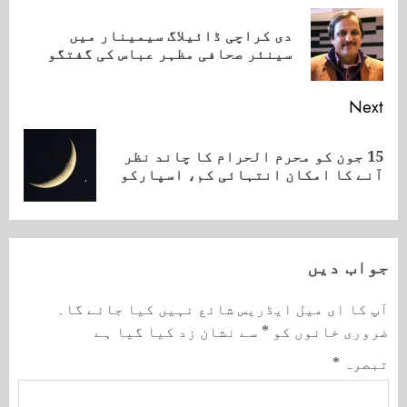
Reading
دی کراچی ڈائیلاگ سیمینار میں
ious
سینئر صحافی مظہر عباس کی گفتگو
ost:
Next
15 جون کو محرم الحرام کا چاند نظر
Next
آنے کا امکان انتہائی کم، اسپارکو
post:
جواب دیں
آپ کا ای میل ایڈریس شائع نہیں کیا جائے گا۔
ضروری خانوں کو
*
سے نشان زد کیا گیا ہے
تبصرہ
*