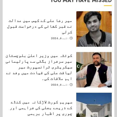
YOU MAY HAVE MISSED
میر رضا علی کے کیس میں عدالت
نے قبر کشائی کی درخواست قبول
کرلی
اگست 6, 2026
کوئٹہ میں وزیر اعلیٰ بلوچستان
میر سرفراز بگٹی سے پارلیمانی
سیکریٹری ٹرانسپورٹ میر
لیاقت علی کی قیادت میں وفد نے
اہم ملاقات کی۔
اگست 6, 2026
سپریم کورٹ لاڑکانہ میں کنڈے
کے ذریعے بجلی کی فراہمی اور
چوری پر اظہار برہمی