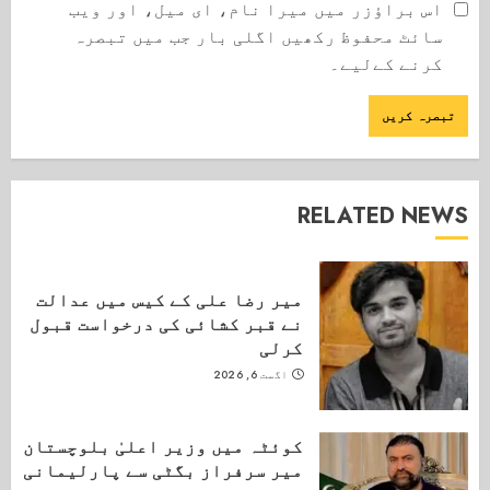
اس براؤزر میں میرا نام، ای میل، اور ویب
سائٹ محفوظ رکھیں اگلی بار جب میں تبصرہ
کرنے کےلیے۔
RELATED NEWS
میر رضا علی کے کیس میں عدالت
نے قبر کشائی کی درخواست قبول
کرلی
اگست 6, 2026
کوئٹہ میں وزیر اعلیٰ بلوچستان
میر سرفراز بگٹی سے پارلیمانی