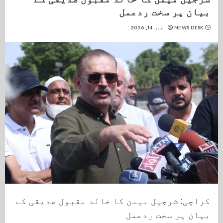
بیان پر سخت ردعمل
NEWS DESK
جون 14, 2026
کراچی: شرجیل میمن کا خالد مقبول صدیقی کے
بیان پر سخت ردعمل