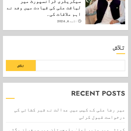
سیکریٹری ٹرانسپورٹ میر
لیاقت علی کی قیادت میں وفد نے
اہم ملاقات کی۔
اگست 6, 2026
تلاش
تلاش
RECENT POSTS
میر رضا علی کے کیس میں عدالت نے قبر کشائی کی
درخواست قبول کرلی
کوئٹہ میں وزیر اعلیٰ بلوچستان میر سرفراز بگٹی