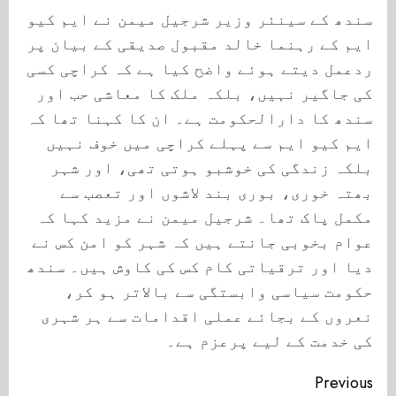
سندھ کے سینئر وزیر شرجیل میمن نے ایم کیو
ایم کے رہنما خالد مقبول صدیقی کے بیان پر
ردعمل دیتے ہوئے واضح کیا ہے کہ کراچی کسی
کی جاگیر نہیں، بلکہ ملک کا معاشی حب اور
سندھ کا دارالحکومت ہے۔ ان کا کہنا تھا کہ
ایم کیو ایم سے پہلے کراچی میں خوف نہیں
بلکہ زندگی کی خوشبو ہوتی تھی، اور شہر
بھتہ خوری، بوری بند لاشوں اور تعصب سے
مکمل پاک تھا۔ شرجیل میمن نے مزید کہا کہ
عوام بخوبی جانتے ہیں کہ شہر کو امن کس نے
دیا اور ترقیاتی کام کس کی کاوش ہیں۔ سندھ
حکومت سیاسی وابستگی سے بالاتر ہو کر،
نعروں کے بجائے عملی اقدامات سے ہر شہری
کی خدمت کے لیے پرعزم ہے۔
Continue
Previous