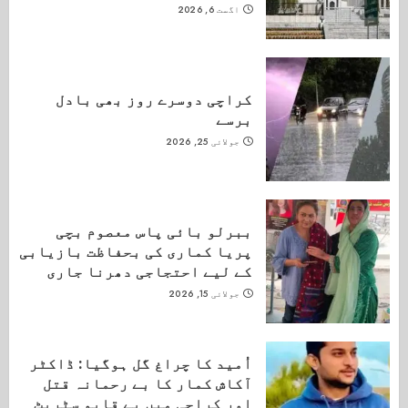
اگست 6, 2026
کراچی دوسرے روز بھی بادل
برسے
جولائی 25, 2026
ببرلو بائی پاس معصوم بچی
پریا کماری کی بحفاظت بازیابی
کے لیے احتجاجی دھرنا جاری
جولائی 15, 2026
اُمید کا چراغ گل ہوگیا: ڈاکٹر
آکاش کمار کا بے رحمانہ قتل
اور کراچی میں بے قابو سٹریٹ