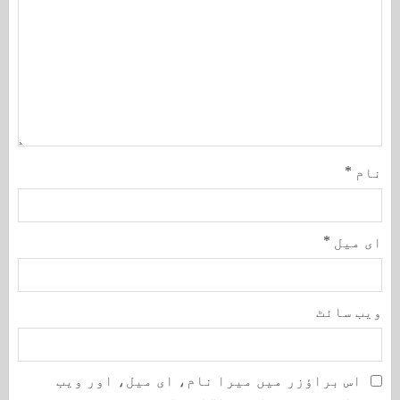
نام
*
ای میل
*
ویب‌ سائٹ
اس براؤزر میں میرا نام، ای میل، اور ویب