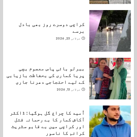
کراچی دوسرے روز بھی بادل
برسے
جولائی 25, 2026
ببرلو بائی پاس معصوم بچی
پریا کماری کی بحفاظت بازیابی
کے لیے احتجاجی دھرنا جاری
جولائی 15, 2026
اُمید کا چراغ گل ہوگیا: ڈاکٹر
آکاش کمار کا بے رحمانہ قتل
اور کراچی میں بے قابو سٹریٹ
کرائم کا ناسور