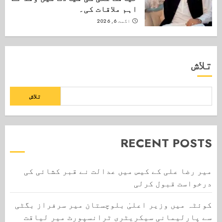
اہم ملاقات کی۔
اگست 6, 2026
تلاش
تلاش
RECENT POSTS
میر رضا علی کے کیس میں عدالت نے قبر کشائی کی
درخواست قبول کرلی
کوئٹہ میں وزیر اعلیٰ بلوچستان میر سرفراز بگٹی
سے پارلیمانی سیکریٹری ٹرانسپورٹ میر لیاقت