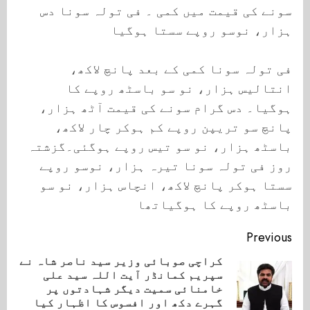
سونے کی قیمت میں کمی ۔ فی تولہ سونا دس
ہزار، نوسو روپے سستا ہوگیا
فی تولہ سونا کمی کے بعد پانچ لاکھ،
انتالیس ہزار، نو سو باسٹھ روپے کا
ہوگیا۔ دس گرام سونے کی قیمت آٹھ ہزار،
پانچ سو تریپن روپے کم ہوکر چار لاکھ،
باسٹھ ہزار، نو سو تیس روپے ہوگئی۔گزشتہ
روز فی تولہ سونا تیرہ ہزار، نوسو روپے
سستا ہوکر پانچ لاکھ، انچاس ہزار، نو سو
باسٹھ روپے کا ہوگیاتھا
Continue
Previous
Reading
کراچی صوبائی وزیر سید ناصر شاہ نے
سپریم کمانڈر آیت اللہ سید علی
ious
خامنائی سمیت دیگر شہادتوں پر
ost:
گہرے دکھ اور افسوس کا اظہار کیا