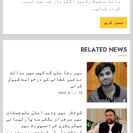
سائٹ محفوظ رکھیں اگلی بار جب میں تبصرہ
کرنے کےلیے۔
RELATED NEWS
میر رضا علی کے کیس میں عدالت
نے قبر کشائی کی درخواست قبول
کرلی
اگست 6, 2026
کوئٹہ میں وزیر اعلیٰ بلوچستان
میر سرفراز بگٹی سے پارلیمانی
سیکریٹری ٹرانسپورٹ میر
لیاقت علی کی قیادت میں وفد نے