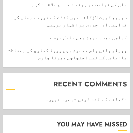
علی کی قیادت میں وفد نے اہم ملاقات کی۔
سپریم کورٹ لاڑکانہ میں کنڈے کے ذریعے بجلی کی
فراہمی اور چوری پر اظہار برہمی
کراچی دوسرے روز بھی بادل برسے
ببرلو بائی پاس معصوم بچی پریا کماری کی بحفاظت
بازیابی کے لیے احتجاجی دھرنا جاری
RECENT COMMENTS
دکھانے کے لئے کوئی تبصرہ نہیں۔
YOU MAY HAVE MISSED