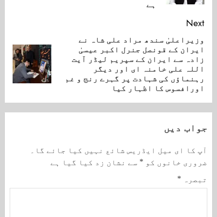
ہے
Next
وزیراعلیٰ سندھ مراد علی شاہ نے
ایران کے قونصل جنرل اکبر عیسیٰ
زادہ سے ایران کے سپریم لیڈر آیت
Next
اللہ علی خامنہ ای اور دیگر
post:
رہنماؤں کی شہادت پر گہرے رنج و غم
اورافسوس کا اظہار کیا
جواب دیں
آپ کا ای میل ایڈریس شائع نہیں کیا جائے گا۔
ضروری خانوں کو
*
سے نشان زد کیا گیا ہے
تبصرہ
*