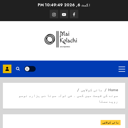
Ski
اگست 6, 2026
10:49:49 PM
t
Instagram
Youtube
Facebook
conten
Primary
Menu
Home
مائی کولاچی
سونے کی قیمت میں کمی ۔ فی تولہ سونا دس ہزار، نوسو
روپے سستا
مائی کولاچی