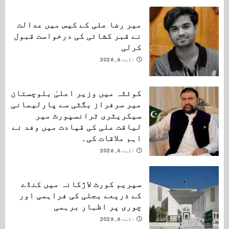
میر رضا علی کے کیس میں عدالت
نے قبر کشائی کی درخواست قبول
کرلی
اگست 6, 2026
کوئٹہ میں وزیر اعلیٰ بلوچستان
میر سرفراز بگٹی سے پارلیمانی
سیکریٹری ٹرانسپورٹ میر
لیاقت علی کی قیادت میں وفد نے
اہم ملاقات کی۔
اگست 6, 2026
سپریم کورٹ لاڑکانہ میں کنڈے
کے ذریعے بجلی کی فراہمی اور
چوری پر اظہار برہمی
اگست 6, 2026