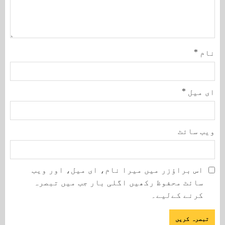
نام
*
ای میل
*
ویب‌ سائٹ
اس براؤزر میں میرا نام، ای میل، اور ویب
سائٹ محفوظ رکھیں اگلی بار جب میں تبصرہ
کرنے کےلیے۔