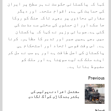
کہا کہ پاکستانی حکومت نے ہر سطح پر ایران
کی حمایت کی ہے، اقوام متحدہ اور دیگر
سفارتی محاذوں پر بھی، تاکہ جنگ کو روکا
جا سکے اور ان حملوں کی سختی سے مذمت کی
گئی ہے۔صوبائی وزیر نے کہا کہ پاکستان
میں بھی ہمیں صبر اور تدبر کا مظاہرہ کرنا
ہے۔ اس وقت قومی اتحاد اور استحکام ہی
پاکستان کی اصل طاقت ہے اور ہم سب نے مل کر
اپنے ملک کے لیے سوچنا ہے اور ملک کو
مضبوط بنانا ہے۔
Continue
Previous
Reading
مشتعل افرادنےپولیس کی
ious
بکتربندگاڑی کوآگ لگادی
ost:
Next