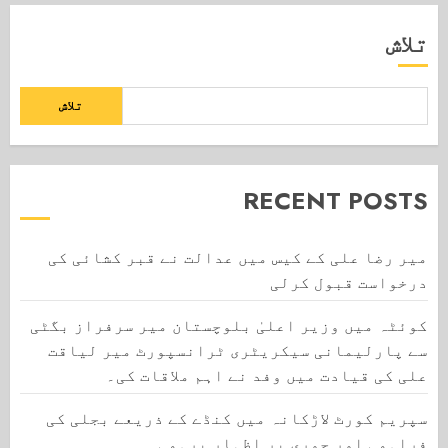
تلاش
تلاش
RECENT POSTS
میر رضا علی کے کیس میں عدالت نے قبر کشائی کی
درخواست قبول کرلی
کوئٹہ میں وزیر اعلیٰ بلوچستان میر سرفراز بگٹی
سے پارلیمانی سیکریٹری ٹرانسپورٹ میر لیاقت
علی کی قیادت میں وفد نے اہم ملاقات کی۔
سپریم کورٹ لاڑکانہ میں کنڈے کے ذریعے بجلی کی
فراہمی اور چوری پر اظہار برہمی