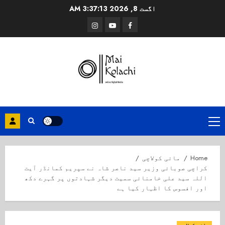
Ski
اگست 8, 2026
3:37:13 AM
t
Instagram
Youtube
Facebook
conten
Primary
Menu
Home
مائی کولاچی
کراچی صوبائی وزیر سید ناصر شاہ نے سپریم کمانڈر آیت
اللہ سید علی خامنائی سمیت دیگر شہادتوں پر گہرے دکھ
اور افسوس کا اظہار کیا ہے