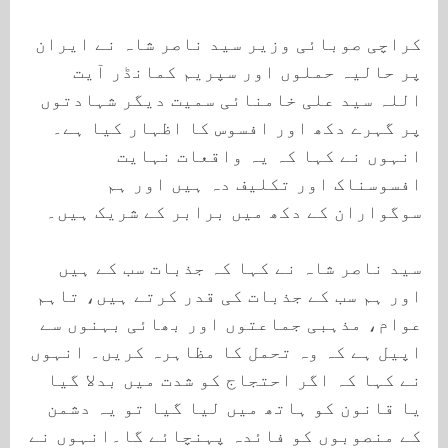
کراچی صوبائی وزیر سید ناصر شاہ نے ایران
پر حالیہ حملوں اور سپریم کمانڈر آیت
اللہ سید علی خامنائی سمیت دیگر شہادتوں
پر گہرے دکھ اور افسوس کا اظہار کیا ہے۔
انہوں نے کہا کہ یہ واقعات نہایت
افسوسناک اور تکلیف دہ ہیں اور ہم
سوگواران کے دکھ میں برابر کے شریک ہیں۔
سید ناصر شاہ نے کہا کہ جذبات سب کے ہیں
اور ہم سب کے جذبات کی قدر کرتے ہیں، تاہم
عوام، مذہبی جماعتوں اور بھائی بہنوں سے
اپیل ہے کہ وہ تحمل کا مظاہرہ کریں۔ انہوں
نے کہا کہ اگر احتجاج کو شدت میں بدلا گیا
یا قانون کو ہاتھ میں لیا گیا تو یہ دشمن
کے منصوبوں کو فائدہ پہنچائے گا۔انہوں نے