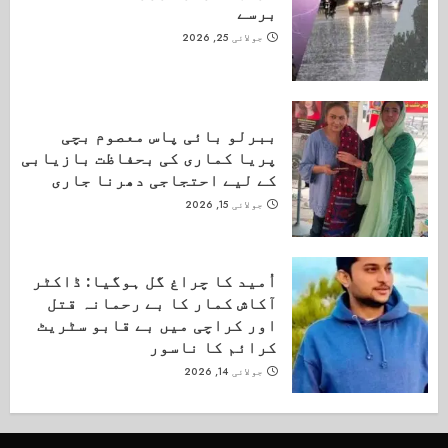
برسے
جولائی 25, 2026
ببرلو بائی پاس معصوم بچی
پریا کماری کی بحفاظت بازیابی
کے لیے احتجاجی دھرنا جاری
جولائی 15, 2026
اُمید کا چراغ گل ہوگیا: ڈاکٹر
آکاش کمار کا بے رحمانہ قتل
اور کراچی میں بے قابو سٹریٹ
کرائم کا ناسور
جولائی 14, 2026