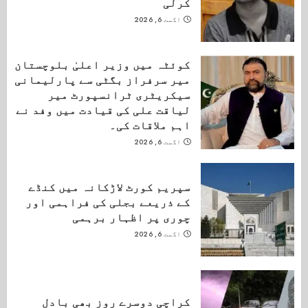
کرلی
اگست 6, 2026
کوئٹہ میں وزیر اعلیٰ بلوچستان
میر سرفراز بگٹی سے پارلیمانی
سیکریٹری ٹرانسپورٹ میر
لیاقت علی کی قیادت میں وفد نے
اہم ملاقات کی۔
اگست 6, 2026
سپریم کورٹ لاڑکانہ میں کنڈے
کے ذریعے بجلی کی فراہمی اور
چوری پر اظہار برہمی
اگست 6, 2026
کراچی دوسرے روز بھی بادل