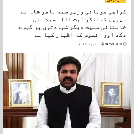
مائی کولاچی
کراچی صوبائی وزیر سید ناصر شاہ نے
سپریم کمانڈر آیت اللہ سید علی
خامنائی سمیت دیگر شہادتوں پر گہرے
دکھ اور افسوس کا اظہار کیا ہے
NEWS DESK
مارچ 1, 2026