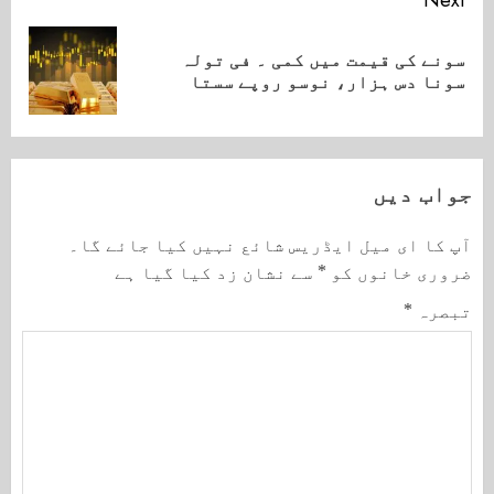
سونے کی قیمت میں کمی ۔ فی تولہ
Next
سونا دس ہزار، نوسو روپے سستا
post:
جواب دیں
آپ کا ای میل ایڈریس شائع نہیں کیا جائے گا۔
ضروری خانوں کو
*
سے نشان زد کیا گیا ہے
تبصرہ
*