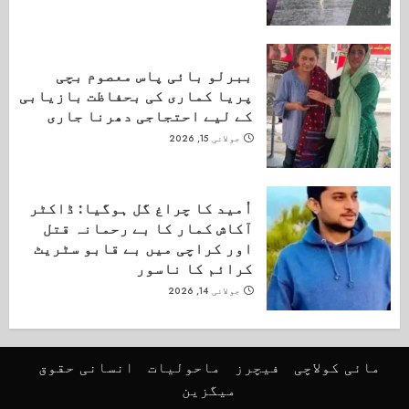
ببرلو بائی پاس معصوم بچی
پریا کماری کی بحفاظت بازیابی
کے لیے احتجاجی دھرنا جاری
جولائی 15, 2026
اُمید کا چراغ گل ہوگیا: ڈاکٹر
آکاش کمار کا بے رحمانہ قتل
اور کراچی میں بے قابو سٹریٹ
کرائم کا ناسور
جولائی 14, 2026
مائی کولاچی
فیچرز
ماحولیات
انسانی حقوق
میگزین