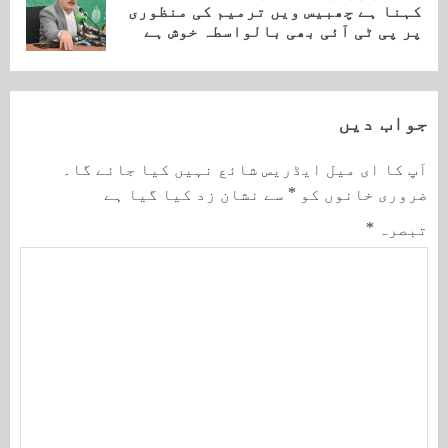
Next
کہنا ہے چھبیس ویں ترمیم کی منظوری
post:
پر پی ٹی آئی بھی بالواسطہ خوش ہے
جواب دیں
آپ کا ای میل ایڈریس شائع نہیں کیا جائے گا۔
ضروری خانوں کو
*
سے نشان زد کیا گیا ہے
تبصرہ
*