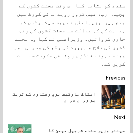
سندھ کو بتایا گیا اس وقت محنت کشوں کے
پچیس ارب، تیس کروڑ روپے ہائی کورٹ میں
جمع ہیں۔وزیراعلی نے چیف سیکریٹری کو
ہدایت کی کہ عدالت سے محنت کشوں کی رقم
جاری کروائیں۔ وزیراعلی نے کہا وہ محنت
کشوں کی فلاح و بہبود کی رقم کی وصولی اور
پھنسے ہوئے فنڈز پر وفاقی حکومت سے بات
کریں گے۔
Continue
Previous
Reading
اسٹاک مارکیٹ برق رفتاری کے ٹریک
ious
پر رواں دواں
ost:
Next
سینئر وزیر سندھ شرجیل میمن کا