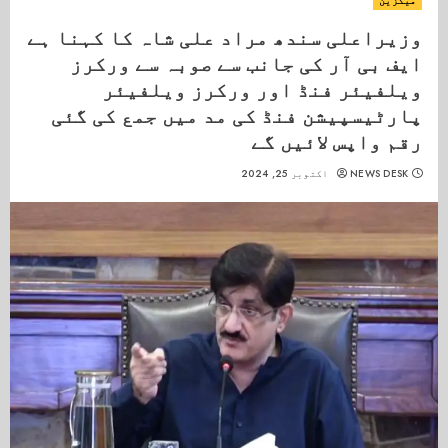
میگزین
وزیراعلی سندھ مراد علی شاہ کا کہنا ہے
ایف بی آر کی جانب سے صوبہ سے ورکرز
ویلفیئر فنڈ اور ورکرز ویلفیئر
پارٹیسپیشن فنڈ کی مد میں جمع کی گئی
رقم واپس لائیں گے
NEWS DESK
اکتوبر 25, 2024