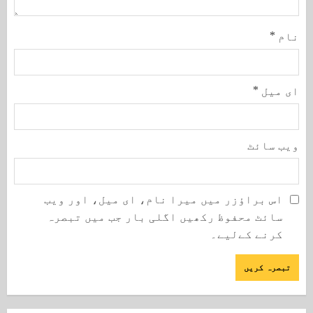
نام
*
ای میل
*
ویب‌ سائٹ
اس براؤزر میں میرا نام، ای میل، اور ویب
سائٹ محفوظ رکھیں اگلی بار جب میں تبصرہ
کرنے کےلیے۔