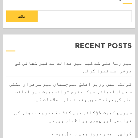
تلاش
RECENT POSTS
میر رضا علی کے کیس میں عدالت نے قبر کشائی کی
درخواست قبول کرلی
کوئٹہ میں وزیر اعلیٰ بلوچستان میر سرفراز بگٹی
سے پارلیمانی سیکریٹری ٹرانسپورٹ میر لیاقت
علی کی قیادت میں وفد نے اہم ملاقات کی۔
سپریم کورٹ لاڑکانہ میں کنڈے کے ذریعے بجلی کی
فراہمی اور چوری پر اظہار برہمی
کراچی دوسرے روز بھی بادل برسے