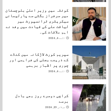
کوئٹہ میں وزیر اعلیٰ بلوچستان
میر سرفراز بگٹی سے پارلیمانی
سیکریٹری ٹرانسپورٹ میر
لیاقت علی کی قیادت میں وفد نے
اہم ملاقات کی۔
اگست 6, 2026
سپریم کورٹ لاڑکانہ میں کنڈے
کے ذریعے بجلی کی فراہمی اور
چوری پر اظہار برہمی
اگست 6, 2026
کراچی دوسرے روز بھی بادل
برسے
جولائی 25, 2026