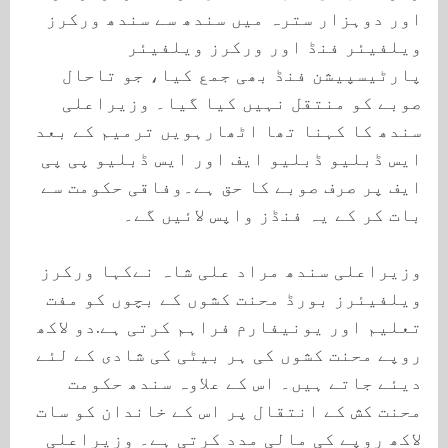
اور دوہزار سترہ میں سندھ سے سندھ ورکرز
ویلفیئر فنڈ اور ورکرز ویلفیئر
پارٹیسپیشن فنڈ بھی جمع کیا، جو تاحال
صوبے کو منتقل نہیں کیا گیا۔ وزیراعلی
سندھ کا کہنا تھا اٹھارہویں ترمیم کے بعد
ایس ڈبلیو ڈبلیو ایف اور ایس ڈبلیو پی پی
ایف پر صرف صوبے کا حق ہے۔وفاقی حکومت سے
بات کر کے یہ فنڈز واپس لائیں گے۔
وزیراعلی سندھ مراد علی شاہ نےکہا ورکرز
ویلفیئرز بورڈ محنت کشوں کے بچوں کو مفت
تعلیم اور یونیفارم فراہم کرتی ہے.دو لاکھ
روپے محنت کشوں کی ہر بیٹی کی شادی کے لئے
دیئے جاتے ہیں۔ اس کے علاوہ سندھ حکومت
محنت کش کے انتقال پر اس کے خاندان کو سات
لاکھ روپے کی مالی مدد کرتی ہے۔ وزیراعلی