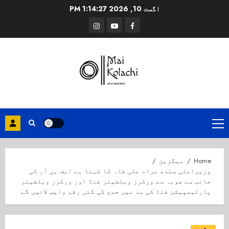
Ski
اگست 10, 2026
1:14:28 PM
t
Instagram
Youtube
Facebook
conten
Primary
Menu
Home
میگزین
وزیراعلی سندھ مراد علی شاہ کا کہنا ہے ایف بی آر کی
جانب سے صوبہ سے ورکرز ویلفیئر فنڈ اور ورکرز ویلفیئر
پارٹیسپیشن فنڈ کی مد میں جمع کی گئی رقم واپس لائیں گے