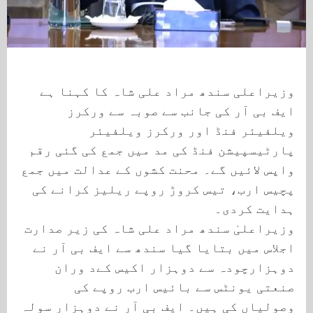
وزیراعلی سندھ مراد علی شاہ کا کہنا ہے
ایف بی آر کی جانب سے صوبہ سے ورکرز
ویلفیئر فنڈ اور ورکرز ویلفیئر
پارٹیسپیشن فنڈ کی مد میں جمع کی گئی رقم
واپس لائیں گے۔ محنت کشوں کے عدالت میں جمع
پچیس ارب، تیس کروڑ روپے ریلیز کرانے کی
ہدایت کردی۔
وزیراعلیٰ سندھ مراد علی شاہ کی زیر صدارت
اجلاس میں بتایا گیا سندھ سے ایف بی آر نے
دوہزارچودہ سے دوہزار اکیس کےد وران
صنعتی یونٹس سے بائیس ارب روپے کی
وصولیاں کی ہیں۔ ایف بی آر نے دوہزار سولہ