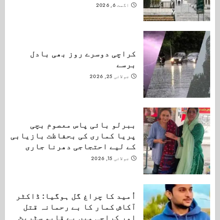
اگست 6, 2026
کراچی دوسرے روز بھی بادل
برسے
جولائی 25, 2026
ببرلو بائی پاس معصوم بچی
پریا کماری کی بحفاظت بازیابی
کے لیے احتجاجی دھرنا جاری
جولائی 15, 2026
اُمید کا چراغ گل ہوگیا: ڈاکٹر
آکاش کمار کا بے رحمانہ قتل
اور کراچی میں بے قابو سٹریٹ