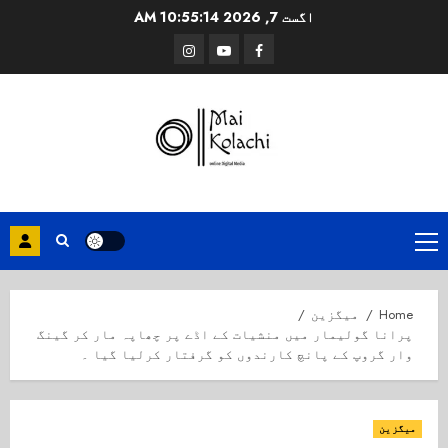
Ski
اگست 7, 2026
10:55:15 AM
t
Instagram
Youtube
Facebook
conten
Primary
Menu
Home
میگزین
پرانا گولیمار میں منشیات کے اڈے پر چھاپہ مار کر گینگ
وار گروپ کے پانچ کارندوں کو گرفتار کرلیا گیا ۔
میگزین