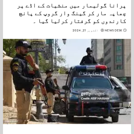
پرانا گولیمار میں منشیات کے اڈے پر
چھاپہ مار کر گینگ وار گروپ کے پانچ
کارندوں کو گرفتار کرلیا گیا ۔
NEWS DESK
اکتوبر 21, 2024