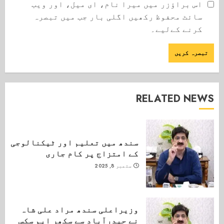
اس براؤزر میں میرا نام، ای میل، اور ویب
سائٹ محفوظ رکھیں اگلی بار جب میں تبصرہ
کرنے کےلیے۔
RELATED NEWS
سندھ میں تعلیم اور ٹیکنالوجی
کے امتزاج پر کام جاری
ستمبر 8, 2025
وزیراعلی سندھ مراد علی شاہ
نے حیدرآباد سے سکھر ایم سکس