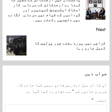
Reading
کہنا ہے ارجنٹائن کے سرمایہ کار
ious
اسٹاک ایکسچنج کمپنیوں اور
ost:
گوداموں کے قیام میں سرمایہ لگانے
میں دلچسپی رکھتے ہیں۔
Next
کراچی میں پورے ہفتے چور پولیس کا
Next
کھیل جاری رہا
post:
جواب دیں
آپ کا ای میل ایڈریس شائع نہیں کیا جائے گا۔
ضروری خانوں کو
*
سے نشان زد کیا گیا ہے
تبصرہ
*