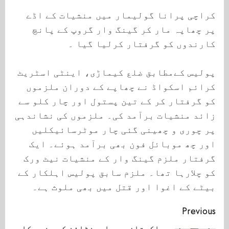
کراچی پرانا گولیمار میں منشیات کے اڈے
پر چھاپہ مار کر گینگ وار گروپ کے پانچ
کارندوں کو گرفتار کرلیا گیا ۔
پولیس کےمطابق ضلع کیماڑی، اینٹی اسٹریٹ
کرائم اسکواڈ نے چھاپے کے دوران ملزموں
کو گرفتار کر کے تین پستول اور چار کلو سے
زائد منشیات برآمد کی۔ ملزموں کی نشاندہی
پر چوری و چھینی گئی چار موٹرسائیکلیں
اور چھ موبائل فون بھی برآمد ہوئے۔ ایک
گرفتار ملزم گینگ وار کے منشیات نیٹ ورک
کو چلارہا تھا۔ ملزم سابق پولیس اہلکار کے
بیٹے کے اغوا اور قتل میں بھی ملوث ہے۔
Continue
Previous
پاکستان میں ارجنٹائن کے سفیر کا