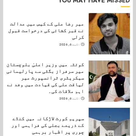
YOU MAY HAVE MISSED
میر رضا علی کے کیس میں عدالت
نے قبر کشائی کی درخواست قبول
کرلی
اگست 6, 2026
کوئٹہ میں وزیر اعلیٰ بلوچستان
میر سرفراز بگٹی سے پارلیمانی
سیکریٹری ٹرانسپورٹ میر
لیاقت علی کی قیادت میں وفد نے
اہم ملاقات کی۔
اگست 6, 2026
سپریم کورٹ لاڑکانہ میں کنڈے
کے ذریعے بجلی کی فراہمی اور
چوری پر اظہار برہمی