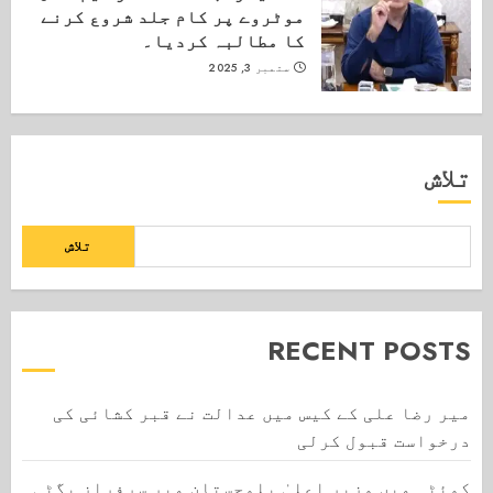
موٹروے پر کام جلد شروع کرنے
کا مطالبہ کردیا۔
ستمبر 3, 2025
تلاش
تلاش
RECENT POSTS
میر رضا علی کے کیس میں عدالت نے قبر کشائی کی
درخواست قبول کرلی
کوئٹہ میں وزیر اعلیٰ بلوچستان میر سرفراز بگٹی