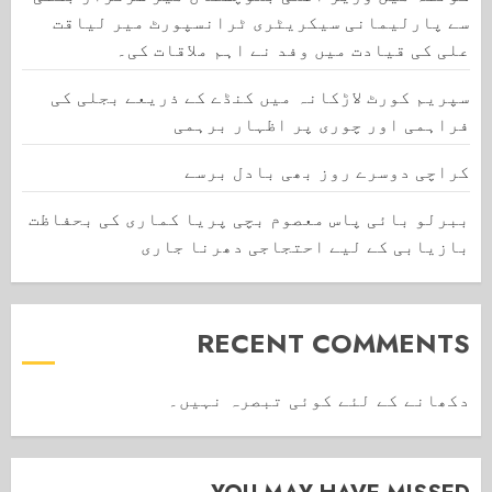
سے پارلیمانی سیکریٹری ٹرانسپورٹ میر لیاقت
علی کی قیادت میں وفد نے اہم ملاقات کی۔
سپریم کورٹ لاڑکانہ میں کنڈے کے ذریعے بجلی کی
فراہمی اور چوری پر اظہار برہمی
کراچی دوسرے روز بھی بادل برسے
ببرلو بائی پاس معصوم بچی پریا کماری کی بحفاظت
بازیابی کے لیے احتجاجی دھرنا جاری
RECENT COMMENTS
دکھانے کے لئے کوئی تبصرہ نہیں۔