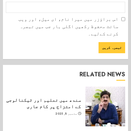
اس براؤزر میں میرا نام، ای میل، اور ویب
سائٹ محفوظ رکھیں اگلی بار جب میں تبصرہ
کرنے کےلیے۔
RELATED NEWS
سندھ میں تعلیم اور ٹیکنالوجی
کے امتزاج پر کام جاری
ستمبر 8, 2025