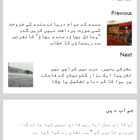
Continue
Previous
Reading
سندھ کے عوام دریائے سندھ کی فروخت
کسی صورت برداشت نہیں کریں گے،
ious
"وسائل بچاؤ، سندھ بچاؤ” کانفرنس
ost:
سے رہنماؤں کا خطاب
Next
مشرقی بحیرہ عرب میں کراچی میں
Next
تقریبا ایک ہزار کلومیٹر کے فاصلے
post:
پر ہوا کا کم دباو تشکیل پا چکا
جواب دیں
آپ کا ای میل ایڈریس شائع نہیں کیا جائے گا۔
ضروری خانوں کو
*
سے نشان زد کیا گیا ہے