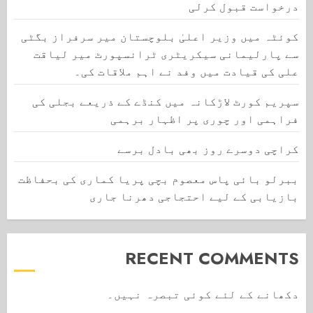
درخواست قبول کرلی
کوئٹہ میں وزیر اعلیٰ بلوچستان میر سرفراز بگٹی
سے پارلیمانی سیکریٹری ٹرانسپورٹ میر لیاقت
علی کی قیادت میں وفد نے اہم ملاقات کی۔
سپریم کورٹ لاڑکانہ میں کنڈے کے ذریعے بجلی کی
فراہمی اور چوری پر اظہار برہمی
کراچی دوسرے روز بھی بادل برسے
ببرلو بائی پاس معصوم بچی پریا کماری کی بحفاظت
بازیابی کے لیے احتجاجی دھرنا جاری
RECENT COMMENTS
دکھانے کے لئے کوئی تبصرہ نہیں۔