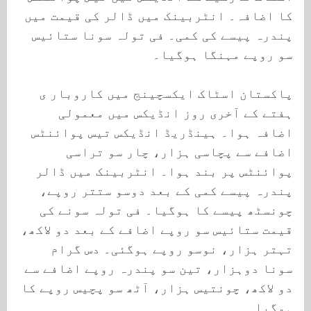
کا اضافہ۔ انٹربینک میں ڈالر کی قیمت میں
پندرہ پیسے کی کمی۔ فی تولہ سونا ستائیس
سو روپے مہنگا ہوگیا۔
پاکستان اسٹاک ایکسچینج میں کاروبار ی
ہفتے کے آخری روز انڈیکس میں معمولی
اضافہ ہوا۔ ہینڈریڈ انڈیکس تیس پوائنٹس
اضافے سے پچاسی ہزار، چار سو تراسی
پوائنٹس پر بند ہوا۔ انٹربینک میں ڈالر
پندرہ پیسے کمی کے بعد دوسو ستتر روپے،
چونسٹھ پیسے کا ہوگیا۔ فی تولہ سونے کی
قیمت ستائیس سو روپے اضافے کے بعد دو لاکھ،
تہتر ہزار، نوسو روپے ہوگئی۔ دس گرام
سونا دوہزار، تین سو پندرہ روپے اضافے سے
دو لاکھ، چونتیس ہزار، آٹھ سو پچیس روپے کا
ہوگیا۔