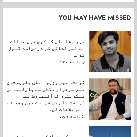
YOU MAY HAVE MISSED
میر رضا علی کے کیس میں عدالت
نے قبر کشائی کی درخواست قبول
کرلی
اگست 6, 2026
کوئٹہ میں وزیر اعلیٰ بلوچستان
میر سرفراز بگٹی سے پارلیمانی
سیکریٹری ٹرانسپورٹ میر
لیاقت علی کی قیادت میں وفد نے
اہم ملاقات کی۔
اگست 6, 2026
سپریم کورٹ لاڑکانہ میں کنڈے