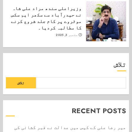
وزیراعلی سندھ مراد علی شاہ
نے حیدرآباد سے سکھر ایم سکس
موٹروے پر کام جلد شروع کرنے
کا مطالبہ کردیا۔
ستمبر 3, 2025
تلاش
تلاش
RECENT POSTS
میر رضا علی کے کیس میں عدالت نے قبر کشائی کی