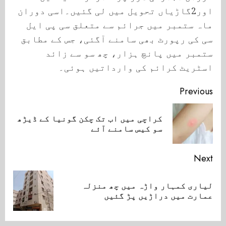
اور2گاڑیاں تحویل میں لی گئیں۔اسی دوران
ماہ ستمبر میں جرائم سے متعلق سی پی ایل
سی کی رپورٹ بھی سامنے آگئی، جس کے مطابق
ستمبر میں پانچ ہزار، چھ سو سے زائد
اسٹریٹ کرائم کی وارداتیں ہوئی۔
Continue
Previous
Reading
کراچی میں اب تک چکن گونیا کے ڈیڑھ
ious
سو کیس سامنے آئے
ost:
Next
لیاری کمہار واڑہ میں چھ منزلہ
Next
عمارت میں دراڑیں پڑ گئیں
post: