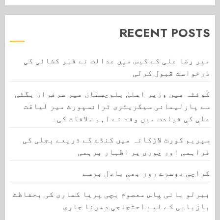
RECENT POSTS
میر رضا علی کے کیس میں عدالت نے قبر کشائی کی
درخواست قبول کرلی
کوئٹہ میں وزیر اعلیٰ بلوچستان میر سرفراز بگٹی
سے پارلیمانی سیکریٹری ٹرانسپورٹ میر لیاقت
علی کی قیادت میں وفد نے اہم ملاقات کی۔
سپریم کورٹ لاڑکانہ میں کنڈے کے ذریعے بجلی کی
فراہمی اور چوری پر اظہار برہمی
کراچی دوسرے روز بھی بادل برسے
ببرلو بائی پاس معصوم بچی پریا کماری کی بحفاظت
بازیابی کے لیے احتجاجی دھرنا جاری