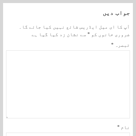
جواب دیں
آپ کا ای میل ایڈریس شائع نہیں کیا جائے گا۔
ضروری خانوں کو
*
سے نشان زد کیا گیا ہے
تبصرہ
*
نام
*