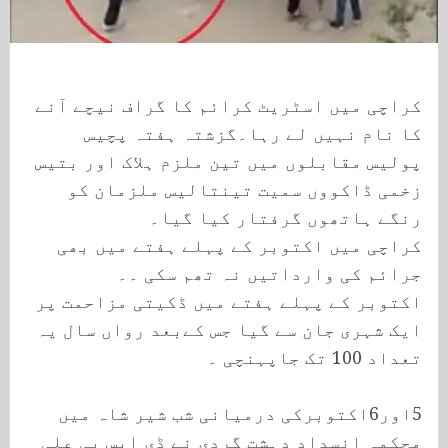
کراچی میں اسٹریٹ کرائم کا گراف نیچے آنے
کا نام نہیں لے رہا۔گزشتہ ہفتہ پچیس
پولیس مقابلوں میں تین ملزم ہلاک اور بتیس
زخمی ڈاکووں سمیت تینتالیس ملزمان کو
رنگے ہاتھوں گرفتار کیا گیا۔
کراچی میں اکتوبر کے پہلے ہفتے میں بھی
جرائم کی وارداتیں نہ تھم سکی ۔۔
اکتوبر کے پہلے ہفتے میں ڈکیتی مزاحمت پر
ایک شہری جان سے گیا جس کےبعد رواں سال یہ
تعداد 100 تک جاپہنچی ۔
5اور6اکتوبرکی درمیانی شب شیر شاہ میں
محکمہ انسداد دہشت گردی نے ڈی ایس پی علی