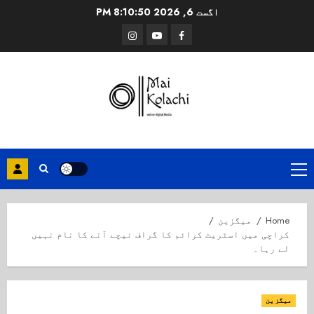
Ski
اگست 6, 2026
8:10:50 PM
t
Instagram
Youtube
Facebook
conten
Primary
Menu
Home
میگزین
کراچی میں اسٹریٹ کرائم کا گراف نیچے آنے کا نام نہیں
لے رہا۔
میگزین