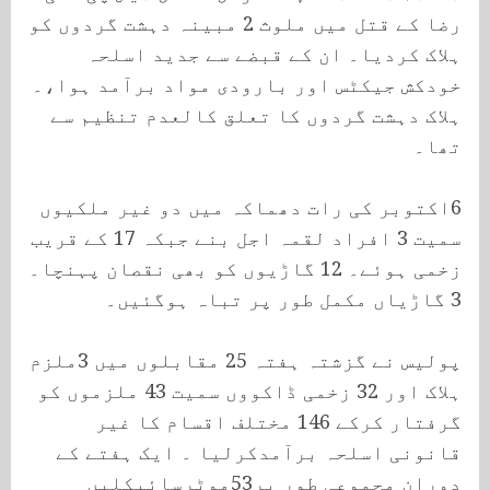
رضا کے قتل میں ملوث 2 مبینہ دہشت گردوں کو
ہلاک کردیا۔ ان کے قبضے سے جدید اسلحہ
خودکش جیکٹس اور بارودی مواد برآمد ہوا،۔
ہلاک دہشت گردوں کا تعلق کالعدم تنظیم سے
تھا۔
6اکتوبر کی رات دھماکہ میں دو غیر ملکیوں
سمیت 3 افراد لقمہ اجل بنے جبکہ 17 کے قریب
زخمی ہوئے۔ 12 گاڑیوں کو بھی نقصان پہنچا۔
3 گاڑیاں مکمل طور پر تباہ ہوگئیں۔
پولیس نے گزشتہ ہفتہ 25 مقابلوں میں 3ملزم
ہلاک اور 32 زخمی ڈاکووں سمیت 43 ملزموں کو
گرفتار کرکے 146 مختلف اقسام کا غیر
قانونی اسلحہ برآمدکرلیا ۔ ایک ہفتے کے
دوران مجموعی طور پر53موٹرسائیکلیں