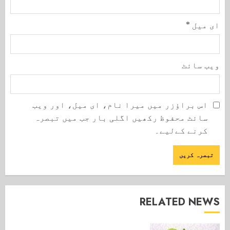
ای میل
*
ویب‌ سائٹ
اس براؤزر میں میرا نام، ای میل، اور ویب
سائٹ محفوظ رکھیں اگلی بار جب میں تبصرہ
کرنے کےلیے۔
RELATED NEWS