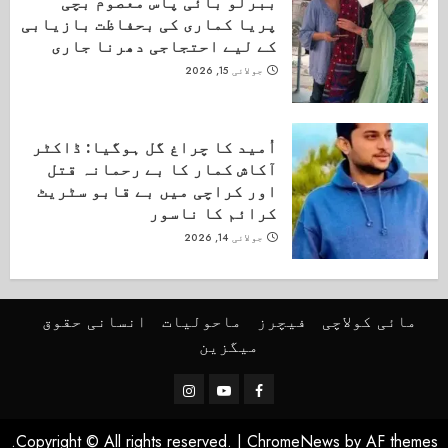
ببرلو بائی پاس معصوم بچی
پریا کماری کی بحفاظت بازیابی
کے لیے احتجاجی دھرنا جاری
جولائی 15, 2026
اُمید کا چراغ گل ہوگیا: ڈاکٹر
آکاش کمار کا بے رحمانہ قتل
اور کراچی میں بے قابو سٹریٹ
کرائم کا ناسور
جولائی 14, 2026
مائی کولاچی
فیچرز
ماحولیات
انسانی حقوق
میگزین
Instagram
Youtube
Facebook
Copyright © All rights reserved.
|
ChromeNews
by AF themes.