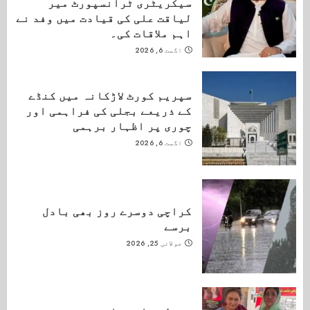
سیکریٹری ٹرانسپورٹ میر
لیاقت علی کی قیادت میں وفد نے
اہم ملاقات کی۔
اگست 6, 2026
سپریم کورٹ لاڑکانہ میں کنڈے
کے ذریعے بجلی کی فراہمی اور
چوری پر اظہار برہمی
اگست 6, 2026
کراچی دوسرے روز بھی بادل
برسے
جولائی 25, 2026