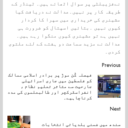
نےفزیبلٹی پر سوال اٹھائے ہیں۔ ٹینڈر کے
طریقہ کار پر نہیں۔عدالت نے دریافت کیا
مشینری کی خریداری میں سپرا کا کردار
کیوں نہیں ۔بتائیں اسپتال کو ضرورت ہی
نہیں ہے تو مشینری کیوں منگوا رہے ہیں۔
عدالت نے مزید سماعت دو ہفتے کے لئے ملتوی
کردی۔
Continue
Previous
Reading
فیصلہ کُن موڑ پر برادر اسلامی ممالک
کو فلسطین میں جاری اسرائیلی
ious
جارحیت سے متاثر تعلیم نظام ،
ost:
انفراسٹرکچر اور طالبعلموں کی مدد
کرناچاہیے۔
Next
سندھ میں ضمنی بلدیاتی انتخابات
Next