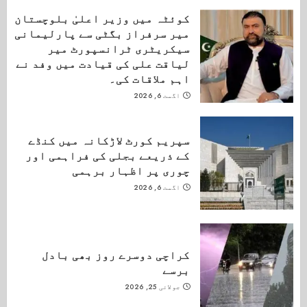
کوئٹہ میں وزیر اعلیٰ بلوچستان
میر سرفراز بگٹی سے پارلیمانی
سیکریٹری ٹرانسپورٹ میر
لیاقت علی کی قیادت میں وفد نے
اہم ملاقات کی۔
اگست 6, 2026
سپریم کورٹ لاڑکانہ میں کنڈے
کے ذریعے بجلی کی فراہمی اور
چوری پر اظہار برہمی
اگست 6, 2026
کراچی دوسرے روز بھی بادل
برسے
جولائی 25, 2026