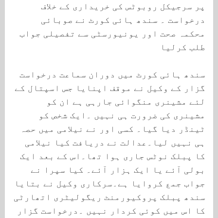
پر سرجیکل روبوٹس کی خریداری کے خلاف
درخواست ۔ سندھ ہائی کورٹ نے صوبائی
محکمہ صحت اور یونیورسٹی سے تفصیلی جواب
طلب کرلیا
سندھ ہائی کورٹ میں دوران سماعت درخواست
گزار کے وکیل نے موقف اپنایا جس اسپتال کے
لئے مشینری منگوائی جارہی ہے ان کو
مشینری کی ضرورت ہی نہیں ۔ایک شخص کو
ٹینڈر دیا گیا۔ کسی اور نے نیلامی میں حصہ
ہی نہیں لیا۔عدالت نے دریافت کیا نیلامی
کا پبلک نوٹس جاری ہوا تھا۔اس کے بعد ایک
بولی آئے یا ایک ہزار آئے۔ کیا سپرا نے
جواب جمع کروایا ہے۔سرکاری وکیل نے بتایا
سندھ پبلک پروکیورمنٹ ریگولیٹری اتھارٹی
کا اس میں کوئی کردار نہیں ۔درخواست گزار