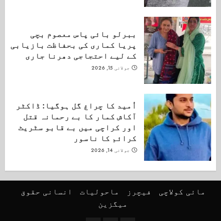
ببرلو بائی پاس معصوم بچی
پریا کماری کی بحفاظت بازیابی
کے لیے احتجاجی دھرنا جاری
جولائی 15, 2026
اُمید کا چراغ گل ہوگیا: ڈاکٹر
آکاش کمار کا بے رحمانہ قتل
اور کراچی میں بے قابو سٹریٹ
کرائم کا ناسور
جولائی 14, 2026
مائی کولاچی
فیچرز
ماحولیات
انسانی حقوق
میگزین