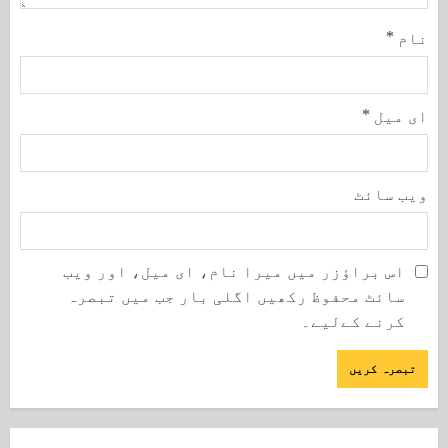
نام
*
ای میل
*
ویب‌ سائٹ
اس براؤزر میں میرا نام، ای میل، اور ویب
سائٹ محفوظ رکھیں اگلی بار جب میں تبصرہ
کرنے کےلیے۔