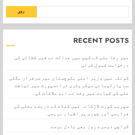
تلاش
RECENT POSTS
میر رضا علی کے کیس میں عدالت نے قبر کشائی کی
درخواست قبول کرلی
کوئٹہ میں وزیر اعلیٰ بلوچستان میر سرفراز بگٹی
سے پارلیمانی سیکریٹری ٹرانسپورٹ میر لیاقت
علی کی قیادت میں وفد نے اہم ملاقات کی۔
سپریم کورٹ لاڑکانہ میں کنڈے کے ذریعے بجلی کی
فراہمی اور چوری پر اظہار برہمی
کراچی دوسرے روز بھی بادل برسے