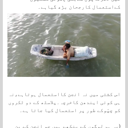
کےاستعمال کارجحان بڑھ گیاہے۔
اس کشتی میں نہ انجن کااستعمال ہوتاہے،نہ
ہی کوئی ایندھن کاخرچہ۔پلاسٹھ کے دو ٹکروں
کو چپّوکے طور پر استعمال کیا جاتا ہے۔
(یہ ہم لوگوں کے پنکھے ہیں جو انجن کے پن