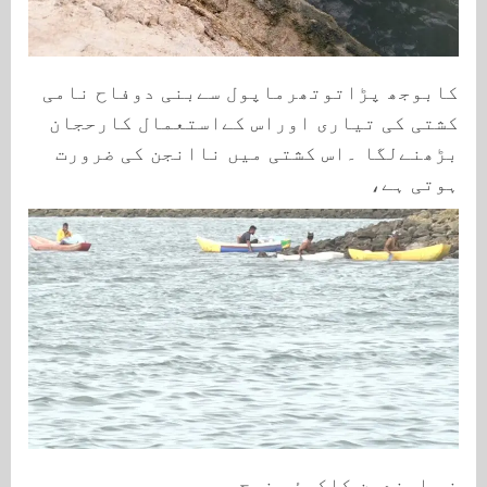
کابوجھ پڑاتوتھرماپول سےبنی دوفاح نامی
کشتی کی تیاری اوراس کےاستعمال کارحجان
بڑھنےلگا ۔اس کشتی میں ناانجن کی ضرورت
ہوتی ہے،
نہ ایندھن کاکوئی خرچ۔