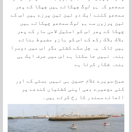
سمجھو کہ ہم لوگ چپکاتے ہیں چپکا کے پھر
سمجھو کتنے ایک دو تین تین پرزے ہیں اس کے
تین پرزوں سے ہم لوگ سمجھو چپکاتے ہیں
چپکا کے پھر اس کو اسٹیل لامی مار کے پھر
بلاک بلاک رکھ کے اس کو بازو مضبوط بناتے
ہیں تاکہ یہ چل سکے کشتی مگر اس میں دوسرا
بندہ نہیں جا سکتا ہے اس میں صرف ایک ہی
بندہ شکار کرتا ہے
صبح سویرے غلام حسین ہی نہیں بستی کے اور
کئی مچھیرے بھی اپنی کشتیاں کندھے پر
اٹھائے سمندر کا رخ کرتے ہیں۔