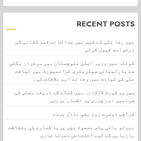
RECENT POSTS
میر رضا علی کے کیس میں عدالت نے قبر کشائی کی
درخواست قبول کرلی
کوئٹہ میں وزیر اعلیٰ بلوچستان میر سرفراز بگٹی
سے پارلیمانی سیکریٹری ٹرانسپورٹ میر لیاقت
علی کی قیادت میں وفد نے اہم ملاقات کی۔
سپریم کورٹ لاڑکانہ میں کنڈے کے ذریعے بجلی کی
فراہمی اور چوری پر اظہار برہمی
کراچی دوسرے روز بھی بادل برسے
ببرلو بائی پاس معصوم بچی پریا کماری کی بحفاظت
بازیابی کے لیے احتجاجی دھرنا جاری