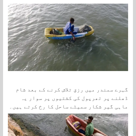
گہرے سمندر میں رزق تلاش کرنے کے بعد شام
ڈھلنے پر تھرپول کی کشتیوں پر سوار یہ
ماہی گیر شکار سمیٹے ساحل کا رخ کرتے ہیں۔