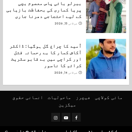
ببرلو بائی پاس معصوم بچی
پریا کماری کی بحفاظت بازیابی
کے لیے احتجاجی دھرنا جاری
جولائی 15, 2026
اُمید کا چراغ گل ہوگیا: ڈاکٹر
آکاش کمار کا بے رحمانہ قتل
اور کراچی میں بے قابو سٹریٹ
کرائم کا ناسور
جولائی 14, 2026
مائی کولاچی
فیچرز
ماحولیات
انسانی حقوق
میگزین
Instagram
Youtube
Facebook