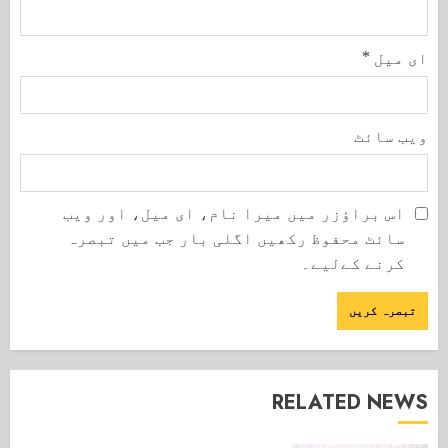
ای میل
*
ویب‌ سائٹ
اس براؤزر میں میرا نام، ای میل، اور ویب
سائٹ محفوظ رکھیں اگلی بار جب میں تبصرہ
کرنے کےلیے۔
RELATED NEWS