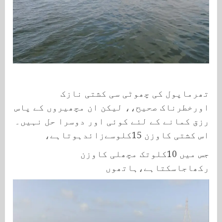
تھرماپول کی چھوٹی سی کشتی نازک
اورخطرناک صحیح،، لیکن ان مچھیروں کے پاس
رزق کمانے کے لئے کوئی اور دوسرا حل نہیں۔
اس کشتی کاوزن 15کلوسےزائدہوتاہے،
جس میں 10کلوتک مچھلی کاوزن
رکھاجاسکتاہے،ہاتھوں