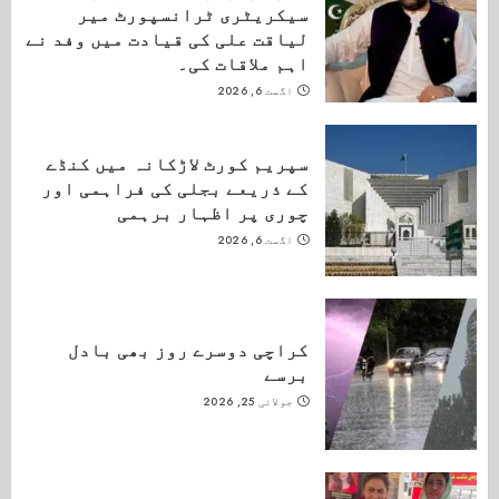
سیکریٹری ٹرانسپورٹ میر
لیاقت علی کی قیادت میں وفد نے
اہم ملاقات کی۔
اگست 6, 2026
سپریم کورٹ لاڑکانہ میں کنڈے
کے ذریعے بجلی کی فراہمی اور
چوری پر اظہار برہمی
اگست 6, 2026
کراچی دوسرے روز بھی بادل
برسے
جولائی 25, 2026