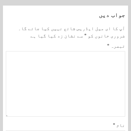
جواب دیں
آپ کا ای میل ایڈریس شائع نہیں کیا جائے گا۔
ضروری خانوں کو
*
سے نشان زد کیا گیا ہے
تبصرہ
*
نام
*