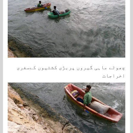
چھوٹے ماہی گیروں پربڑی کشتیوں کےسفری
اخراجات