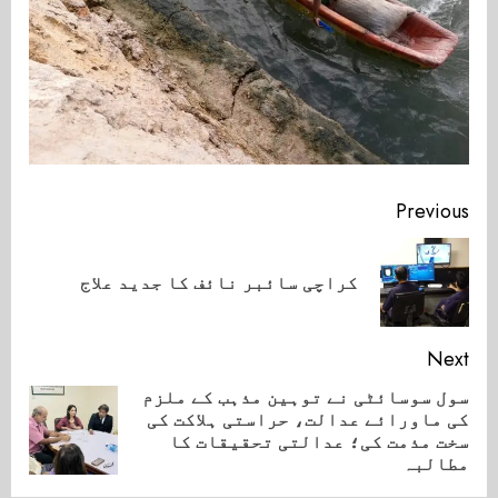
Continue
Previous
Reading
ious
کراچی سائبر نائف کا جدید علاج
post:
Next
سول سوسائٹی نے توہین مذہب کے ملزم
کی ماورائے عدالت، حراستی ہلاکت کی
Next
سخت مذمت کی؛ عدالتی تحقیقات کا
post:
مطالبہ