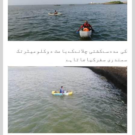
کی مددسےکشتی چلانےکےباعث دوکلومیٹرتک
سمندری سفرکیاجاتاہے