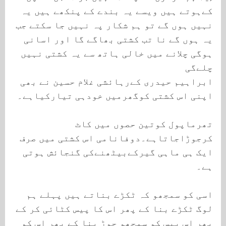
کےہوتے ہیں ویسے یہ بندے کے پنکھے ہیں یہ
نہیں ہوں گے تو ہم شکار پہ نہیں جا سکتے جب
یہ ہوں گے نا تب کشتی بھاگے گا اور اسانی
ہوگی چلانے میں خالی ہاتھ سے یہ کشتی نہیں
چلےگی
ابراہیم حیدری کےرہائشی غلام حسین نے بھی
اپنی اس کشتی کوگھرمیں خودہی تیارکیاہے۔
تھرماپول کوتین حصوں میں کاٹ
کرجوڑاجاتاہے۔دوفانامی اس کشتی میں صرف
ایک ہی ماہی گیرکےبیٹھنےکی گنجائش ہوتی
ہے۔
اسی کو سمجھو کہ ٹکڑے بناتے ہیں پہلے ہم
لوگ ٹکڑے بنا کے پھر اس کا پیس کٹائی کر کے
پھر اس پیس کو سمجھو جوڑ بنا کے پھر اس کو