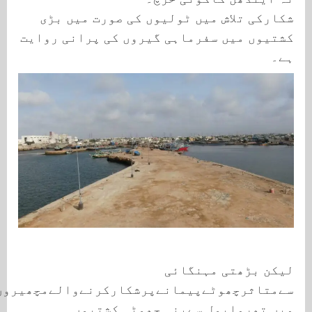
شکارکی تلاش میں ٹولیوں کی صورت میں بڑی
کشتیوں میں سفرماہی گیروں کی پرانی روایت
ہے۔
لیکن بڑھتی مہنگائی
سےمتاثرچھوٹےپیمانےپرشکارکرنےوالےمچھیروں
میں تھرماپول سےبنی چھوٹی کشتیوں