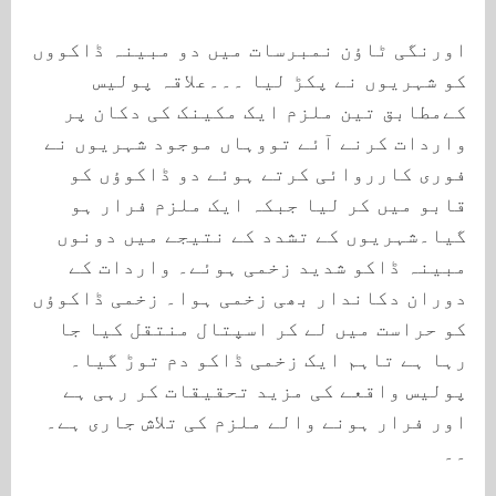
اورنگی ٹاؤن نمبرسات میں دو مبینہ ڈاکووں
کو شہریوں نے پکڑ لیا ۔۔۔علاقہ پولیس
کےمطابق تین ملزم ایک مکینک کی دکان پر
واردات کرنے آئے تووہاں موجود شہریوں نے
فوری کارروائی کرتے ہوئے دو ڈاکوؤں کو
قابو میں کر لیا جبکہ ایک ملزم فرار ہو
گیا۔شہریوں کے تشدد کے نتیجے میں دونوں
مبینہ ڈاکو شدید زخمی ہوئے۔ واردات کے
دوران دکاندار بھی زخمی ہوا۔ زخمی ڈاکوؤں
کو حراست میں لے کر اسپتال منتقل کیا جا
رہا ہے تاہم ایک زخمی ڈاکو دم توڑ گیا۔
پولیس واقعے کی مزید تحقیقات کر رہی ہے
اور فرار ہونے والے ملزم کی تلاش جاری ہے۔
۔۔