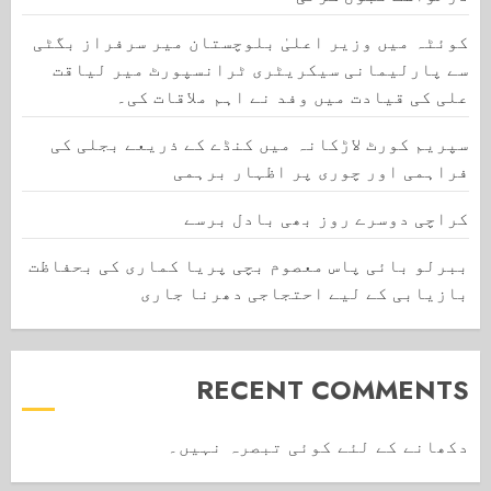
کوئٹہ میں وزیر اعلیٰ بلوچستان میر سرفراز بگٹی
سے پارلیمانی سیکریٹری ٹرانسپورٹ میر لیاقت
علی کی قیادت میں وفد نے اہم ملاقات کی۔
سپریم کورٹ لاڑکانہ میں کنڈے کے ذریعے بجلی کی
فراہمی اور چوری پر اظہار برہمی
کراچی دوسرے روز بھی بادل برسے
ببرلو بائی پاس معصوم بچی پریا کماری کی بحفاظت
بازیابی کے لیے احتجاجی دھرنا جاری
RECENT COMMENTS
دکھانے کے لئے کوئی تبصرہ نہیں۔