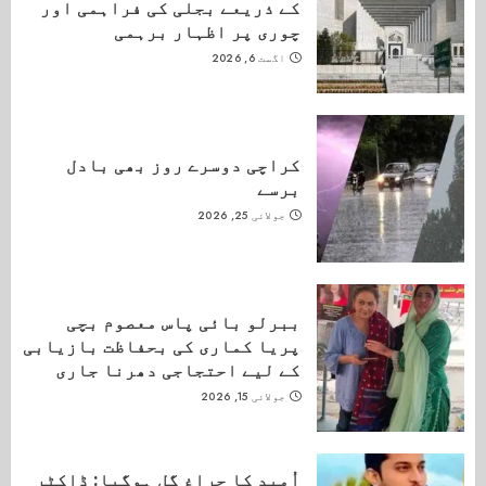
کے ذریعے بجلی کی فراہمی اور
چوری پر اظہار برہمی
اگست 6, 2026
کراچی دوسرے روز بھی بادل
برسے
جولائی 25, 2026
ببرلو بائی پاس معصوم بچی
پریا کماری کی بحفاظت بازیابی
کے لیے احتجاجی دھرنا جاری
جولائی 15, 2026
اُمید کا چراغ گل ہوگیا: ڈاکٹر