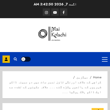
Ski
اگست 7, 2026
3:42:51 AM
t
Instagram
Youtube
Facebook
conten
Primary
Menu
Home
میگزین
کراچی کے علاقے اورنگی ٹاؤن نمبر سات میں دو مبینہ ڈاکو
شہریوں کے ہاتھوں پکڑے گئے ۔۔۔ علاقہ مکینوں کے تشدد سے
ایک ڈاکو ہلاک ہوگیا ۔۔۔