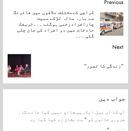
Continue
Previous
Reading
کراچی کےمختلف علاقوں میں فائرنگ
سے بارہ سالہ لڑکے سمیت
ious
چارافرادزخمی ہوگئے ۔۔۔ٹریفک
ost:
حادثات میں دو افراد کی جان چلی
گئی ۔۔۔
Next
Next
”زندگی کا تصور”
post:
جواب دیں
آپ کا ای میل ایڈریس شائع نہیں کیا جائے گا۔
ضروری خانوں کو
*
سے نشان زد کیا گیا ہے
تبصرہ
*