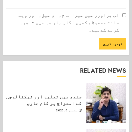
اس براؤزر میں میرا نام، ای میل، اور ویب
سائٹ محفوظ رکھیں اگلی بار جب میں تبصرہ
کرنے کےلیے۔
RELATED NEWS
سندھ میں تعلیم اور ٹیکنالوجی
کے امتزاج پر کام جاری
ستمبر 8, 2025