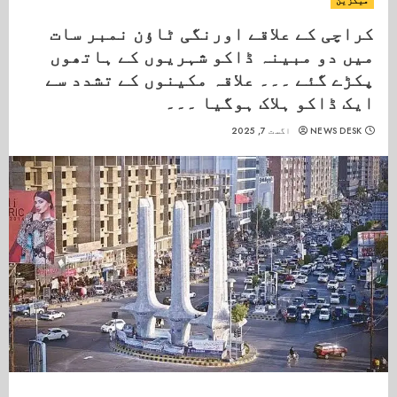
میگزین
کراچی کے علاقے اورنگی ٹاؤن نمبر سات
میں دو مبینہ ڈاکو شہریوں کے ہاتھوں
پکڑے گئے ۔۔۔ علاقہ مکینوں کے تشدد سے
ایک ڈاکو ہلاک ہوگیا ۔۔۔
NEWS DESK
اگست 7, 2025