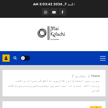
Ski
اگست 7, 2026
2:03:42 AM
t
Instagram
Youtube
Facebook
conten
Primary
Menu
Home
میگزین
مورو میں احتجاج اور گاڑیوں نذآتش کرنےوالے واقعے
وزیرداخلہ سندھ نے ایس ایس پی نوشہروفیروزسےرپورٹ طلب
کرلی