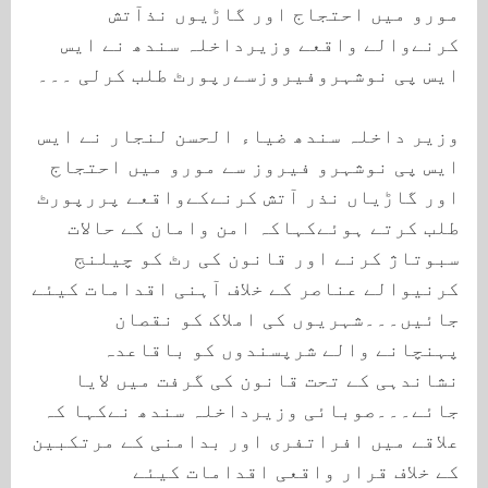
مورو میں احتجاج اور گاڑیوں نذآتش
کرنےوالے واقعے وزیرداخلہ سندھ نے ایس
ایس پی نوشہروفیروزسےرپورٹ طلب کرلی ۔۔۔
وزیر داخلہ سندھ ضیاء الحسن لنجار نے ایس
ایس پی نوشہرو فیروز سے مورو میں احتجاج
اور گاڑیاں نذر آتش کرنےکےواقعے پررپورٹ
طلب کرتے ہوئےکہاکہ امن وامان کے حالات
سبوتاژ کرنے اور قانون کی رٹ کو چیلنج
کرنیوالے عناصر کے خلاف آہنی اقدامات کیئے
جائیں۔۔۔شہریوں کی املاک کو نقصان
پہنچانے والے شرپسندوں کو باقاعدہ
نشاندہی کے تحت قانون کی گرفت میں لایا
جائے۔۔۔صوبائی وزیرداخلہ سندھ نےکہا کہ
علاقے میں افراتفری اور بدامنی کے مرتکبین
کے خلاف قرار واقعی اقدامات کیئے