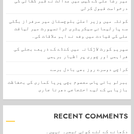
میر رضا علی کے کیس میں عدالت نے قبر کشائی کی
درخواست قبول کرلی
کوئٹہ میں وزیر اعلیٰ بلوچستان میر سرفراز بگٹی
سے پارلیمانی سیکریٹری ٹرانسپورٹ میر لیاقت
علی کی قیادت میں وفد نے اہم ملاقات کی۔
سپریم کورٹ لاڑکانہ میں کنڈے کے ذریعے بجلی کی
فراہمی اور چوری پر اظہار برہمی
کراچی دوسرے روز بھی بادل برسے
ببرلو بائی پاس معصوم بچی پریا کماری کی بحفاظت
بازیابی کے لیے احتجاجی دھرنا جاری
RECENT COMMENTS
دکھانے کے لئے کوئی تبصرہ نہیں۔