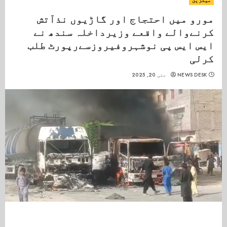
میگزین
مورو میں احتجاج اور گاڑیوں نذآتش
کرنےوالے واقعے وزیرداخلہ سندھ نے
ایس ایس پی نوشہروفیروزسےرپورٹ طلب
کرلی
NEWS DESK
مئی 20, 2025