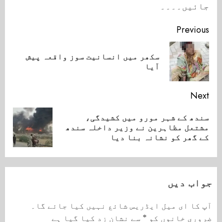
جائیں۔۔۔۔
Continue
Previous
Reading
سکھر میں انسانیت سوز واقعہ پیش
ious
آیا
ost:
Next
سندھ کے شہر مورو میں کشیدگی،
Next
مشتعل مظاہرین نے وزیر داخلہ سندھ
post:
کے گھر کو نشانہ بنا دیا
جواب دیں
آپ کا ای میل ایڈریس شائع نہیں کیا جائے گا۔
ضروری خانوں کو
*
سے نشان زد کیا گیا ہے