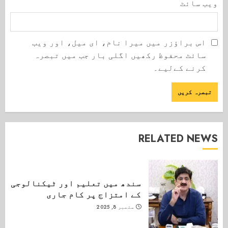
ویب‌ سائٹ
اس براؤزر میں میرا نام، ای میل، اور ویب
سائٹ محفوظ رکھیں اگلی بار جب میں تبصرہ
کرنے کےلیے۔
RELATED NEWS
سندھ میں تعلیم اور ٹیکنالوجی
کے امتزاج پر کام جاری
ستمبر 8, 2025