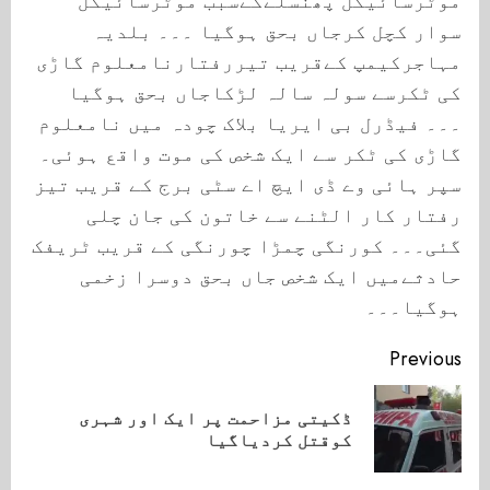
موٹرسائیکل پھنسلےکےسبب موٹرسائیکل
سوار کچل کرجاں بحق ہوگیا ۔۔۔ بلدیہ
مہاجرکیمپ کےقریب تیررفتارنامعلوم گاڑی
کی ٹکرسے سولہ سالہ لڑکاجاں بحق ہوگیا
۔۔۔ فیڈرل بی ایریا بلاک چودہ میں نامعلوم
گاڑی کی ٹکر سے ایک شخص کی موت واقع ہوئی۔
سپر ہائی وے ڈی ایچ اے سٹی برج کے قریب تیز
رفتار کار الٹنے سے خاتون کی جان چلی
گئی۔۔۔ کورنگی چمڑا چورنگی کے قریب ٹریفک
حادثےمیں ایک شخص جاں بحق دوسرا زخمی
ہوگیا۔۔۔
Continue
Previous
Reading
ڈکیتی مزاحمت پر ایک اور شہری
ious
کوقتل کردیاگیا
ost: