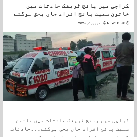
کراچی میں پانچ ٹریفک حادثات میں
خاتون سمیت پانچ افراد جاں بحق ہوگئے
NEWS DESK
فروری 7, 2025
کراچی میں پانچ ٹریفک حادثات میں خاتون
سمیت پانچ افراد جاں بحق ہوگئے۔۔۔حادثات