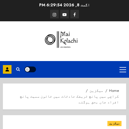
Ski
اگست 8, 2026
6:29:54 PM
t
Instagram
Youtube
Facebook
conten
Primary
Menu
Home
میگزین
کراچی میں پانچ ٹریفک حادثات میں خاتون سمیت پانچ
افراد جاں بحق ہوگئے
میگزین