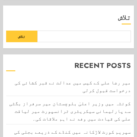
تلاش
تلاش
RECENT POSTS
میر رضا علی کے کیس میں عدالت نے قبر کشائی کی
درخواست قبول کرلی
کوئٹہ میں وزیر اعلیٰ بلوچستان میر سرفراز بگٹی
سے پارلیمانی سیکریٹری ٹرانسپورٹ میر لیاقت
علی کی قیادت میں وفد نے اہم ملاقات کی۔
سپریم کورٹ لاڑکانہ میں کنڈے کے ذریعے بجلی کی