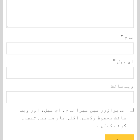
نام
*
ای میل
*
ویب‌ سائٹ
اس براؤزر میں میرا نام، ای میل، اور ویب
سائٹ محفوظ رکھیں اگلی بار جب میں تبصرہ
کرنے کےلیے۔