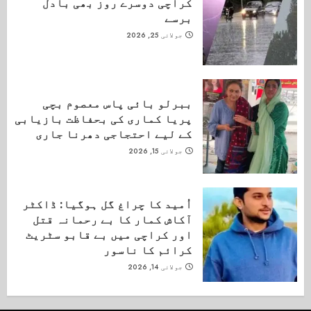
کراچی دوسرے روز بھی بادل
برسے
جولائی 25, 2026
ببرلو بائی پاس معصوم بچی
پریا کماری کی بحفاظت بازیابی
کے لیے احتجاجی دھرنا جاری
جولائی 15, 2026
اُمید کا چراغ گل ہوگیا: ڈاکٹر
آکاش کمار کا بے رحمانہ قتل
اور کراچی میں بے قابو سٹریٹ
کرائم کا ناسور
جولائی 14, 2026