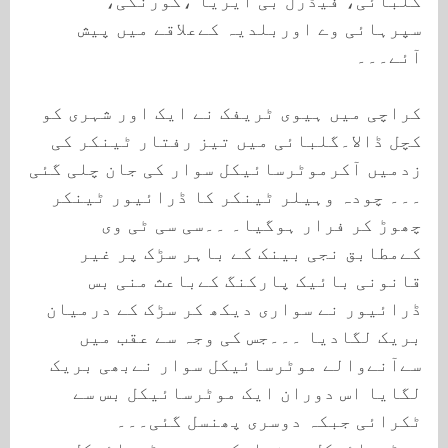
گلبائی، فیڈرل بی ایریا ،کورنگی،
سپرہائی وے اوربلدیہ کےعلاقے میں پیش
آئے۔۔۔
کراچی میں ہیوی ٹریفک نے ایک اور شہری کو
کچل ڈالا۔گلبائی میں تیز رفتار ٹینکر کی
زدمیں آکرموٹرسائیکل سوار کی جان چلی گئی
۔۔۔ چودہ وہیلر ٹینکر کا ڈرائیور ٹینکر
چھوڑ کر فرار ہوگیا۔ ۔۔سی سی ٹی وی
کےمطابق نجی بینک کے باہر سڑک پر غیر
قانونی بائیک پارکنگ کےباعث منی بس
ڈرائیور نے سواری دیکھ کر سڑک کے درمیان
بریک لگادیا ۔۔۔جس کی وجہ سے عقب میں
سےآنےوالے موٹرسائیکل سوار نےبھی بریک
لگایا اس دوران ایک موٹرسائیکل بس سے
ٹکرائی جبکہ دوسری پھنسل گئی۔۔۔