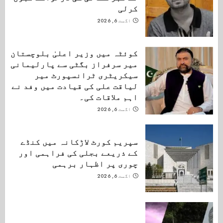
کرلی
اگست 6, 2026
کوئٹہ میں وزیر اعلیٰ بلوچستان
میر سرفراز بگٹی سے پارلیمانی
سیکریٹری ٹرانسپورٹ میر
لیاقت علی کی قیادت میں وفد نے
اہم ملاقات کی۔
اگست 6, 2026
سپریم کورٹ لاڑکانہ میں کنڈے
کے ذریعے بجلی کی فراہمی اور
چوری پر اظہار برہمی
اگست 6, 2026