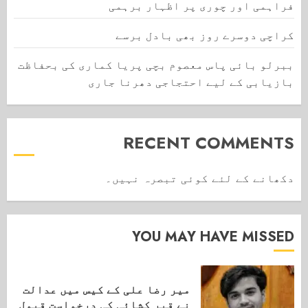
فراہمی اور چوری پر اظہار برہمی
کراچی دوسرے روز بھی بادل برسے
ببرلو بائی پاس معصوم بچی پریا کماری کی بحفاظت
بازیابی کے لیے احتجاجی دھرنا جاری
RECENT COMMENTS
دکھانے کے لئے کوئی تبصرہ نہیں۔
YOU MAY HAVE MISSED
میر رضا علی کے کیس میں عدالت
نے قبر کشائی کی درخواست قبول