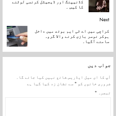
ious
کڈنیپنگ اور ڈیجیٹل کرنسی لوٹنے
ost:
کا کیس ۔
Next
کراچی میں اے ٹی ایم بوتھ میں داخل
Next
ہوکر نوسر بازی کرنے والا گروہ
post:
سامنے آگیا۔
جواب دیں
آپ کا ای میل ایڈریس شائع نہیں کیا جائے گا۔
ضروری خانوں کو
*
سے نشان زد کیا گیا ہے
تبصرہ
*