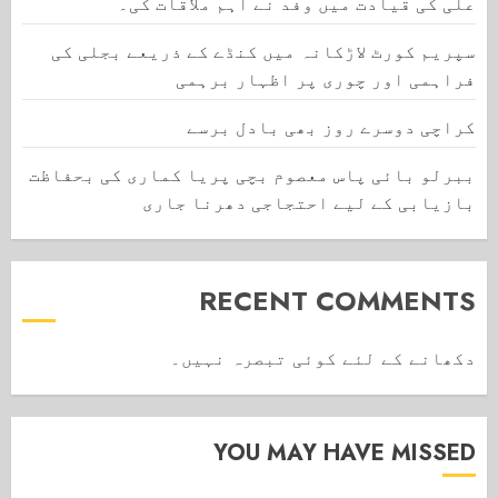
علی کی قیادت میں وفد نے اہم ملاقات کی۔
سپریم کورٹ لاڑکانہ میں کنڈے کے ذریعے بجلی کی
فراہمی اور چوری پر اظہار برہمی
کراچی دوسرے روز بھی بادل برسے
ببرلو بائی پاس معصوم بچی پریا کماری کی بحفاظت
بازیابی کے لیے احتجاجی دھرنا جاری
RECENT COMMENTS
دکھانے کے لئے کوئی تبصرہ نہیں۔
YOU MAY HAVE MISSED