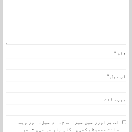
نام
*
ای میل
*
ویب‌ سائٹ
اس براؤزر میں میرا نام، ای میل، اور ویب
سائٹ محفوظ رکھیں اگلی بار جب میں تبصرہ