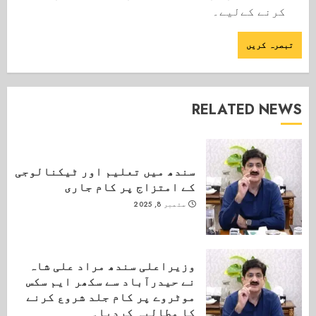
کرنے کےلیے۔
RELATED NEWS
سندھ میں تعلیم اور ٹیکنالوجی
کے امتزاج پر کام جاری
ستمبر 8, 2025
وزیراعلی سندھ مراد علی شاہ
نے حیدرآباد سے سکھر ایم سکس
موٹروے پر کام جلد شروع کرنے
کا مطالبہ کردیا۔