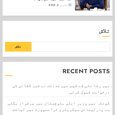
ستمبر 3, 2025
تلاش
تلاش
RECENT POSTS
میر رضا علی کے کیس میں عدالت نے قبر کشائی کی
درخواست قبول کرلی
کوئٹہ میں وزیر اعلیٰ بلوچستان میر سرفراز بگٹی
سے پارلیمانی سیکریٹری ٹرانسپورٹ میر لیاقت