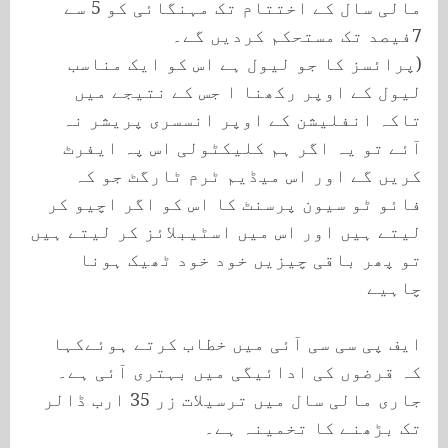
مالی سال کے اختتام تک مہنگائی کو 5 سے
7فیصد تک مستحکم کردیں گے۔
(پرائسز کا جو لیول ہے اس کو ایک مناسب
لیول کے اوپر رکھنا ا جس کے نتیجے میں
تاکہ انفلیشن کے اوپر انسسری پریشر نہ
آئے تو یہ اگر ہم کلیکٹولی اس پہ ایفرٹ
کریں گے اور اس میڈیم ٹرم ٹارگٹ جو کہ
فائو ٹو سیون پرسنٹ کا اس کو اگر اچیو کر
لیتے ہیں اور اس میں اسٹیبلائز کر لیتے ہیں
تو پھر باقی چیزیں خود خود ٹھیک ہونا
چاہیے
ایف پی سی سی آئی میں خطاب کرتے ہوئےکہا
کہ قرضوں کی ادائیگی میں بہتری آئی ہے۔
جاری مالی سال میں ترسیلات زر 35 ارب ڈالر
تک بڑھنے کا تخمینہ ہے۔