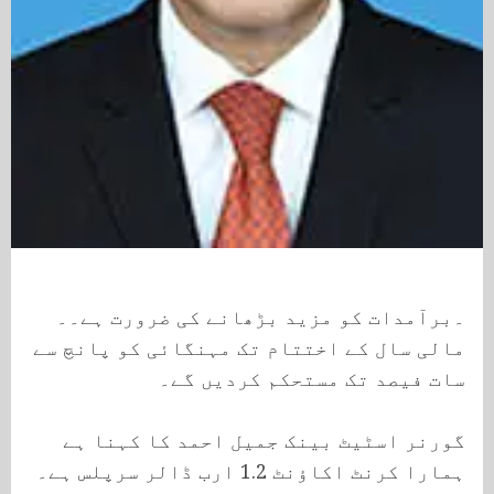
۔برآمدات کو مزید بڑھانے کی ضرورت ہے۔۔
مالی سال کے اختتام تک مہنگائی کو پانچ سے
سات فیصد تک مستحکم کردیں گے۔
گورنر اسٹیٹ بینک جمیل احمد کا کہنا ہے
ہمارا کرنٹ اکاؤنٹ 1.2 ارب ڈالر سرپلس ہے۔