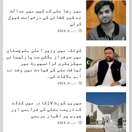
میر رضا علی کے کیس میں عدالت
نے قبر کشائی کی درخواست قبول
کرلی
اگست 6, 2026
کوئٹہ میں وزیر اعلیٰ بلوچستان
میر سرفراز بگٹی سے پارلیمانی
سیکریٹری ٹرانسپورٹ میر
لیاقت علی کی قیادت میں وفد نے
اہم ملاقات کی۔
اگست 6, 2026
سپریم کورٹ لاڑکانہ میں کنڈے
کے ذریعے بجلی کی فراہمی اور
چوری پر اظہار برہمی
اگست 6, 2026