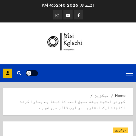
Ski
اگست 8, 2026
4:52:40 PM
t
Instagram
Youtube
Facebook
conten
Primary
Menu
Home
میگزین
گورنر اسٹیٹ بینک جمیل احمد کا کہنا ہے ہمارا کرنٹ
اکاؤنٹ ایک اعشاریہ دو ارب ڈالر سرپلس ہے
میگزین