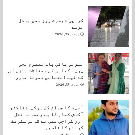
کراچی دوسرے روز بھی بادل
برسے
جولائی 25, 2026
ببرلو بائی پاس معصوم بچی
پریا کماری کی بحفاظت بازیابی
کے لیے احتجاجی دھرنا جاری
جولائی 15, 2026
اُمید کا چراغ گل ہوگیا: ڈاکٹر
آکاش کمار کا بے رحمانہ قتل
اور کراچی میں بے قابو سٹریٹ
کرائم کا ناسور
جولائی 14, 2026