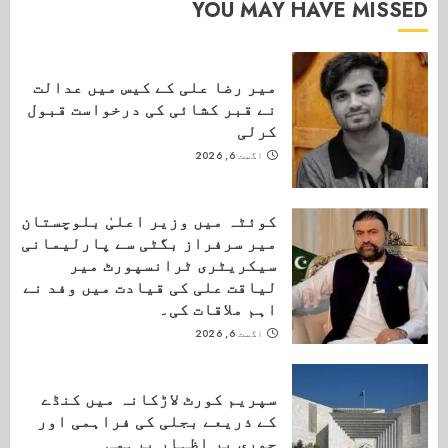
YOU MAY HAVE MISSED
میر رضا علی کے کیس میں عدالت
نے قبر کشائی کی درخواست قبول
کرلی
اگست 6, 2026
کوئٹہ میں وزیر اعلیٰ بلوچستان
میر سرفراز بگٹی سے پارلیمانی
سیکریٹری ٹرانسپورٹ میر
لیاقت علی کی قیادت میں وفد نے
اہم ملاقات کی۔
اگست 6, 2026
سپریم کورٹ لاڑکانہ میں کنڈے
کے ذریعے بجلی کی فراہمی اور
چوری پر اظہار برہمی