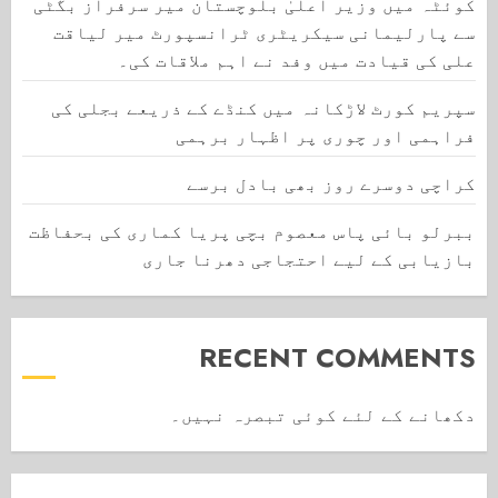
کوئٹہ میں وزیر اعلیٰ بلوچستان میر سرفراز بگٹی
سے پارلیمانی سیکریٹری ٹرانسپورٹ میر لیاقت
علی کی قیادت میں وفد نے اہم ملاقات کی۔
سپریم کورٹ لاڑکانہ میں کنڈے کے ذریعے بجلی کی
فراہمی اور چوری پر اظہار برہمی
کراچی دوسرے روز بھی بادل برسے
ببرلو بائی پاس معصوم بچی پریا کماری کی بحفاظت
بازیابی کے لیے احتجاجی دھرنا جاری
RECENT COMMENTS
دکھانے کے لئے کوئی تبصرہ نہیں۔