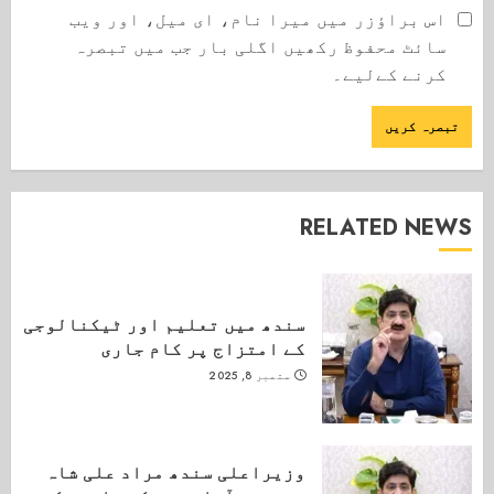
اس براؤزر میں میرا نام، ای میل، اور ویب
سائٹ محفوظ رکھیں اگلی بار جب میں تبصرہ
کرنے کےلیے۔
RELATED NEWS
سندھ میں تعلیم اور ٹیکنالوجی
کے امتزاج پر کام جاری
ستمبر 8, 2025
وزیراعلی سندھ مراد علی شاہ