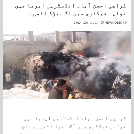
کراچی احسن آباد انڈسٹریل ایریا میں
تولیہ فیکٹری میں آگ بھڑک اٹھی۔
NEWS DESK
نومبر 20, 2024
کراچی احسن آباد انڈسٹریل ایریا میں
تولیہ فیکٹری میں آگ بھڑک اٹھی۔ پانچ