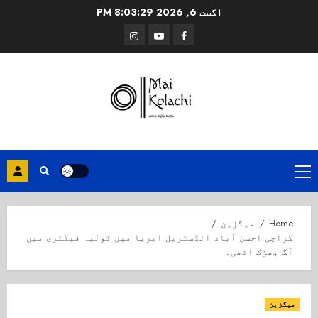
Ski
اگست 6, 2026
8:03:29 PM
t
Instagram
Youtube
Facebook
conten
Primary
Menu
Home
میگزین
کراچی احسن آباد انڈسٹریل ایریا میں تولیہ فیکٹری میں
آگ بھڑک اٹھی۔
میگزین