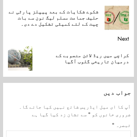
Reading
شکوے شکایات کے بعد پیپلز پارٹی نے
ious
حلیف جماعت مسلم لیگ نون سے بات
ost:
چیت کے لئے کمیٹی تشکیل دے دی۔
Next
کراچی میں ریڈ لائن منصوبے کے
Next
درمیان تاریخی گلوب آگیا
post:
جواب دیں
آپ کا ای میل ایڈریس شائع نہیں کیا جائے گا۔
ضروری خانوں کو
*
سے نشان زد کیا گیا ہے
تبصرہ
*