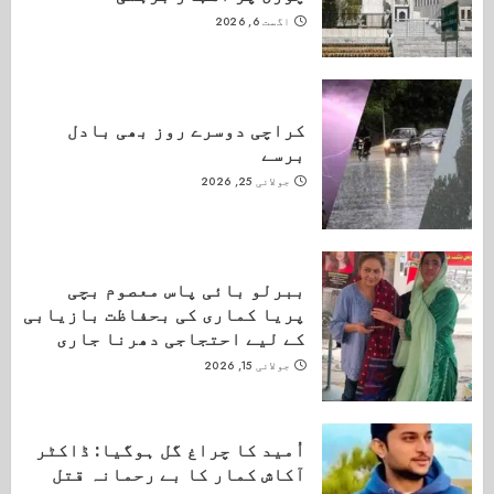
اگست 6, 2026
کراچی دوسرے روز بھی بادل
برسے
جولائی 25, 2026
ببرلو بائی پاس معصوم بچی
پریا کماری کی بحفاظت بازیابی
کے لیے احتجاجی دھرنا جاری
جولائی 15, 2026
اُمید کا چراغ گل ہوگیا: ڈاکٹر
آکاش کمار کا بے رحمانہ قتل