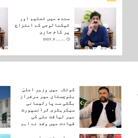
سندھ میں تعلیم اور
ٹیکنالوجی کے امتزاج
پر کام جاری
ستمبر 8, 2025
کوئٹہ میں وزیر اعلیٰ
بلوچستان میر سرفراز
بگٹی سے پارلیمانی
سیکریٹری ٹرانسپورٹ
میر لیاقت علی کی
قیادت میں وفد نے اہم
ملاقات کی۔
اگست 6, 2026