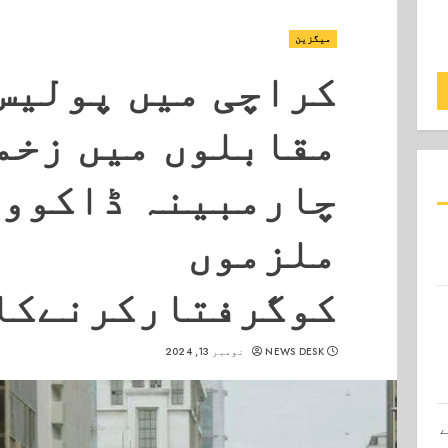
میگزین
کراچی میں پولیس
مقابلوں میں زخم
چارمبینہ ڈاکووں
ملزموں
کوگرفتارکرنےکا
NEWS DESK
نومبر 13, 2024