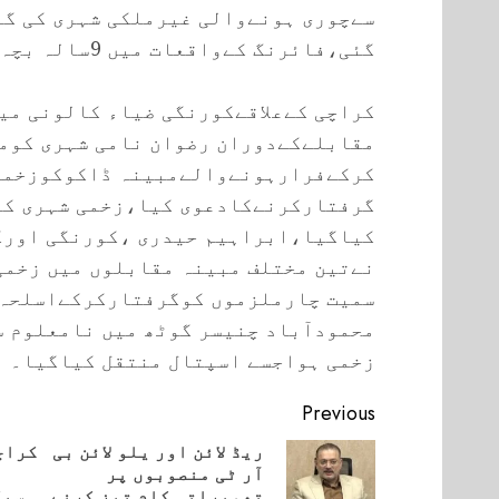
سےچوری ہونےوالی غیرملکی شہری کی گ
گئی،فائرنگ کےواقعات میں 9سالہ بچہ سمیت دوافرادزخمی ہوئے۔
کراچی کےعلاقےکورنگی ضیاء کالونی می
مقابلےکےدوران رضوان نامی شہری کوم
کرکےفرارہونےوالےمبینہ ڈاکوکوزخمی
گرفتارکرنےکادعوی کیا،زخمی شہری کو
کیاگیا،ابراہیم حیدری ،کورنگی اورگ
نےتین مختلف مبینہ مقابلوں میں زخمی
سمیت چارملزموں کوگرفتارکرکےاسلحہ 
زخمی ہواجسے اسپتال منتقل کیاگیا۔
Continue
Previous
Reading
ریڈ لائن اور یلو لائن بی
کراچ
آر ٹی منصوبوں پر
vious
Next
تعمیراتی کام تیز کرنے
سیک