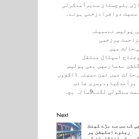
اڑی بلوچستان سےبرآمدکرلی
ں پولیس نےمبینہ
زاحمت پرزخمی
 حالت میں
جناح اسپتال منتقل
لشن معمارمیں بھی پولیس
 حالت میں تین مبینہ ڈاکووں
برآمدکیا،دوسری جانب
محمودآباد چنیسر گوٹھ میں نامعلوم سمت سےگولی لگنے9سالہ بچہ
Next
ی کے سب سے بڑے کینٹ
ریلوے اسٹیشن پر
Pre
یورٹی انتظامات کی