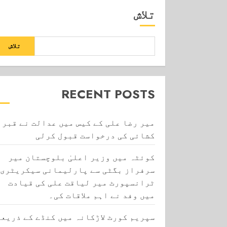
تلاش
تلاش
RECENT POSTS
میر رضا علی کے کیس میں عدالت نے قبر
کشائی کی درخواست قبول کرلی
کوئٹہ میں وزیر اعلیٰ بلوچستان میر
سرفراز بگٹی سے پارلیمانی سیکریٹری
ٹرانسپورٹ میر لیاقت علی کی قیادت
میں وفد نے اہم ملاقات کی۔
سپریم کورٹ لاڑکانہ میں کنڈے کے ذریعے