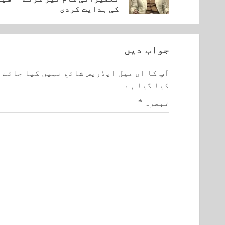
post:
post:
کی ہدایت کردی
جواب دیں
آپ کا ای میل ایڈریس شائع نہیں کیا جائے 
کیا گیا ہے
تبصرہ
*