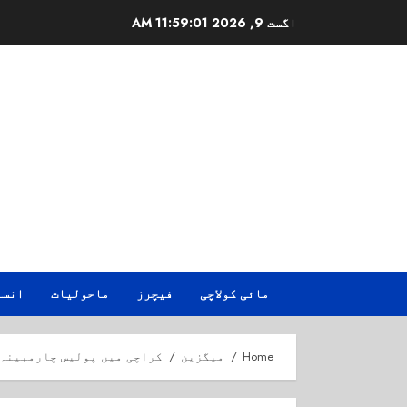
Ski
اگست 9, 2026
11:59:02 AM
t
conten
مائی کولاچی
فیچرز
ماحولیات
انسا
Home
میگزین
کراچی میں پولیس چارمبینہ 