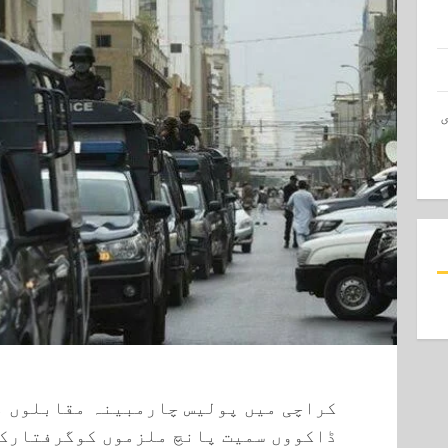
کراچی میں پولیس چارمبینہ مقابلوں م
ڈاکووں سمیت پانچ ملزموں کوگرفتارک