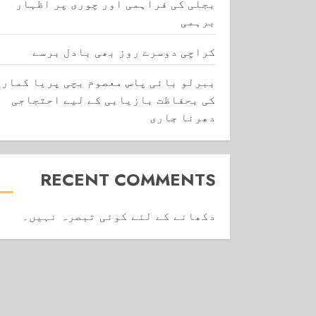
بجلی کی فراہمی اور چوری پر اظہار
برہمی
کراچی دوسرے روز بھی بادل برسے
ببرلو بائی پاس معصوم بچی پریا کماری
کی بحفاظت بازیابی کے لیے احتجاجی
دھرنا جاری
RECENT COMMENTS
دکھانے کے لئے کوئی تبصرہ نہیں۔