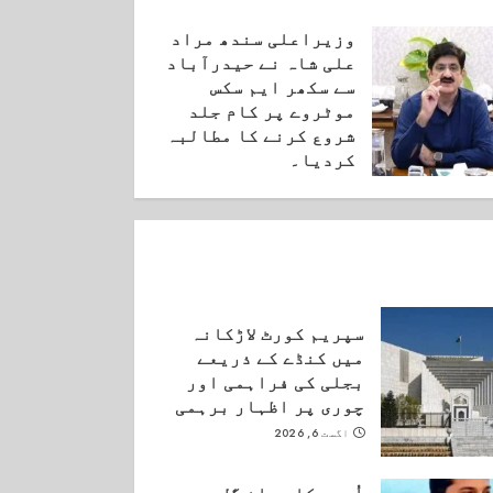
وزیراعلی سندھ مراد
علی شاہ نے حیدرآباد
سے سکھر ایم سکس
موٹروے پر کام جلد
شروع کرنے کا مطالبہ
کردیا۔
ستمبر 3, 2025
سپریم کورٹ لاڑکانہ
میں کنڈے کے ذریعے
بجلی کی فراہمی اور
چوری پر اظہار برہمی
اگست 6, 2026