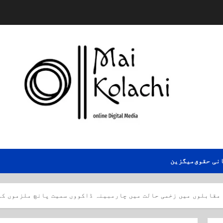
نی حقوق
میگزین
مقابلوں میں زخمی حالت میں چارمبینہ ڈاکووں سمیت پانچ ملزموں ک