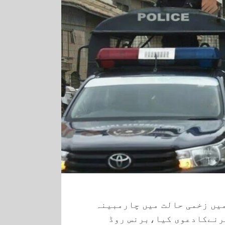
یں زخمی حالت میں چارمبینہ
رنےکادعوی کیا،برنس روڈ