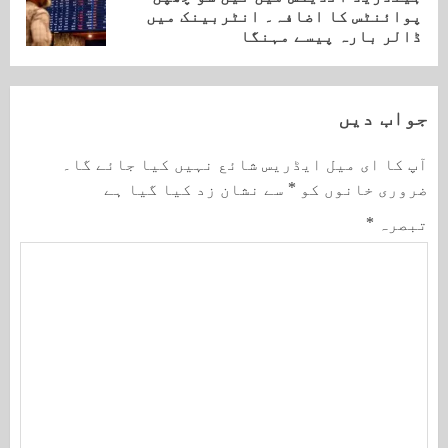
پوائنٹس کا اضافہ۔ انٹربینک میں
post:
ڈالر بارہ پیسے مہنگا
جواب دیں
آپ کا ای میل ایڈریس شائع نہیں کیا جائے گا۔
ضروری خانوں کو
*
سے نشان زد کیا گیا ہے
تبصرہ
*