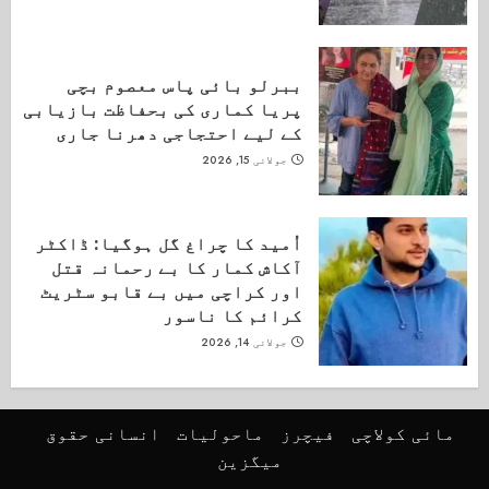
ببرلو بائی پاس معصوم بچی
پریا کماری کی بحفاظت بازیابی
کے لیے احتجاجی دھرنا جاری
جولائی 15, 2026
اُمید کا چراغ گل ہوگیا: ڈاکٹر
آکاش کمار کا بے رحمانہ قتل
اور کراچی میں بے قابو سٹریٹ
کرائم کا ناسور
جولائی 14, 2026
مائی کولاچی
فیچرز
ماحولیات
انسانی حقوق
میگزین