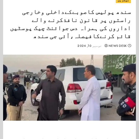
میگزین
سندھ پولیس کاصوبےکےداخلی وخارجی
راستوں پر قانون نافذکرنے والے
اداروں کی ہمراہ دس جوائنٹ چیک پوسٹیں
قائم کرنےکافیصلہ،آئی جی سندھ
NEWS DESK
نومبر 10, 2024