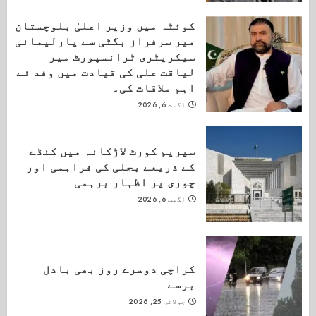
کوئٹہ میں وزیر اعلیٰ بلوچستان
میر سرفراز بگٹی سے پارلیمانی
سیکریٹری ٹرانسپورٹ میر
لیاقت علی کی قیادت میں وفد نے
اہم ملاقات کی۔
اگست 6, 2026
سپریم کورٹ لاڑکانہ میں کنڈے
کے ذریعے بجلی کی فراہمی اور
چوری پر اظہار برہمی
اگست 6, 2026
کراچی دوسرے روز بھی بادل
برسے
جولائی 25, 2026