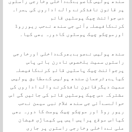
سندھ پولیس کاصوبےکےداخلی وخارجی راستوں
پر قانون نافذکرنے والے اداروں کی ہمراہ
دس جوائنٹ چیک پوسٹیں قائم
کرنےکافیصلہ،آئی جی سندھ نےحب ریورروڈ
اورموچکو چیک پوسٹوں کادورہ بھی کیا۔
سندھ پولیس نےصوبےبھرکےداخلی اورخارجی
راستوں سمیت بلخصوص نادرن بائی پاس
پرجوائنٹ چیک پاسٹیں قائم کرنےکافیصلہ
کیاہے،ترجمان سندھ پولیس کےمطابق پولیس
سمیت دیگرقانون نافذکرنے والے اداروں کی
مشترکہ دس چیک پوسٹیں قائم کی جائیں گی اس
حوالےسےآئی جی سندھ غلام نبی میمن نےحب
ریور روڈ اور موچکو چیک پوسٹ کا دورہ بھی
کیااس موقع پرایس ایس پی کیماڑی فیضان
علی نےداخلی وخارجی راستوں پر جاری