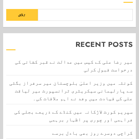
تلاش
RECENT POSTS
میر رضا علی کے کیس میں عدالت نے قبر کشائی کی
درخواست قبول کرلی
کوئٹہ میں وزیر اعلیٰ بلوچستان میر سرفراز بگٹی
سے پارلیمانی سیکریٹری ٹرانسپورٹ میر لیاقت
علی کی قیادت میں وفد نے اہم ملاقات کی۔
سپریم کورٹ لاڑکانہ میں کنڈے کے ذریعے بجلی کی
فراہمی اور چوری پر اظہار برہمی
کراچی دوسرے روز بھی بادل برسے