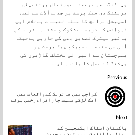
چینکنگ اور موجودہ صورتحال پرتفصیلی
بریفنگ دی چیک پوسٹ پر جدیدآلات سے لیس
اسپیشل برانچ کا عملہ تعینات ہےتلاش ایپ
ڈیوائس کے ذریعے مشکوک و مشتبہ افراد کی
بائیو میٹرک تصدیق بھی کی جارہی ہےجبکہ
آئی جی سندھ نے موچکو چیک پوسٹ پر
بلوچستان سے آنیوالی مختلف گاڑیوں کی
چیکنگ کے عمل کا جائزہ لیا۔
Continue
Previous
Reading
کراچی میں فائرنگ کےواقعات میں
ious
ایک لڑکی سمیت چارافرادزخمی ہوئے
ost:
Next
پاکستان اسٹاک ایکسچینج کے
ہینڈریڈ انڈیکس میں تین سو چھپن
Next