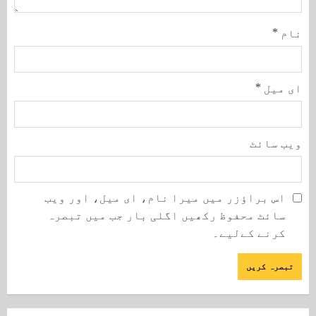
نام
*
ای میل
*
ویب‌ سائٹ
اس براؤزر میں میرا نام، ای میل، اور ویب
سائٹ محفوظ رکھیں اگلی بار جب میں تبصرہ
کرنے کےلیے۔