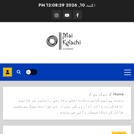
Ski
اگست 10, 2026
12:08:30 PM
t
Instagram
Youtube
Facebook
conten
Primary
Menu
Home
میگزین
سندھ پولیس کاصوبےکےداخلی وخارجی راستوں پر قانون
نافذکرنے والے اداروں کی ہمراہ دس جوائنٹ چیک پوسٹیں
قائم کرنےکافیصلہ،آئی جی سندھ