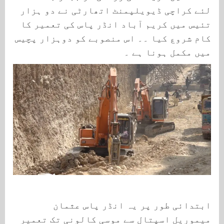
لئے کراچی ڈیویلپمنٹ اتھارٹی نے دو ہزار
تئیس میں کریم آباد انڈر پاس کی تعمیر کا
کام شروع کیا ۔۔ اس منصوبے کو دوہزار پچیس
میں مکمل ہونا ہے ۔
ابتدائی طور پر یہ انڈر پاس عثمان
میموریل اسپتال سے موسی کالونی تک تعمیر