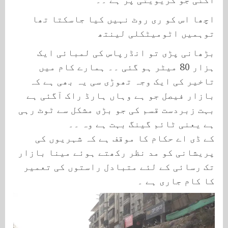
اچھا اس کو ری روٹ نہیں کیا جاسکتا تھا
توہمیں اٹومیٹکلی لینتھ
بڑھانی پڑی تو انڈرپاس کی لمبائی ایک
ہزار 80 میٹر ہو گئی ۔۔ ہمارے کام میں
تاخیر کی ایک وجہ تھوڑی سی یہ بھی ہے کہ
بازار فیصل جو ہے وہاں ہارڈ راک آگئی ہے
بہت زبردست قسم کی جو بڑی مشکل سے ٹوٹ رہی
ہے یعنی ٹائم گینگ بہت ہے وہ ۔۔
کے ڈی اے حکام کا موقف ہے کہ شہریوں کی
پریشانی کو مد نظر رکھتے ہوئے مینا بازار
تک رسائی کے لئے متبادل راستوں کی تعمیر
کا کام جاری ہے ۔