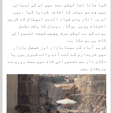
کیا جانا تھا لیکن بعد میں اس کی لمبائی
میں چھ سو میٹر کا اضافہ کردیا گیا ۔یوں
اب یہ انڈر پاس ضیاء الدین اسپتال کے قریب
اختتام پزیر ہوگا۔ دوسال کا وقت مکمل
ہونے کو ہے لیکن صرف پچیس فیصد تعمیراتی
کام ہی ہو سکا ہے۔
کریم آباد کے مینابازار اور فیصل بازار
میں خریداری کے لئے آنے والے شہری ہوں یا
دکان دار سب تعمیراتی کام میں سست روری سے
پریشان ہیں