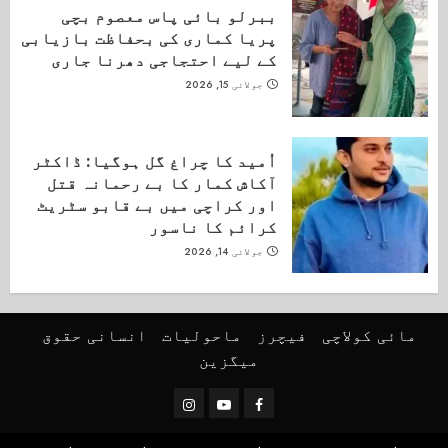
ببرلو بائی پاس معصوم بچی
پریا کماری کی بحفاظت بازیابی
کے لیے احتجاجی دھرنا جاری
جولائی 15, 2026
اُمید کا چراغ گل ہوگیا: ڈاکٹر
آکاش کمار کا بے رحمانہ قتل
اور کراچی میں بے قابو سٹریٹ
کرائم کا ناسور
جولائی 14, 2026
مائی کولاچی
فیچرز
ماحولیات
انسانی حقوق
میگزین
Instagram
Youtube
Facebook