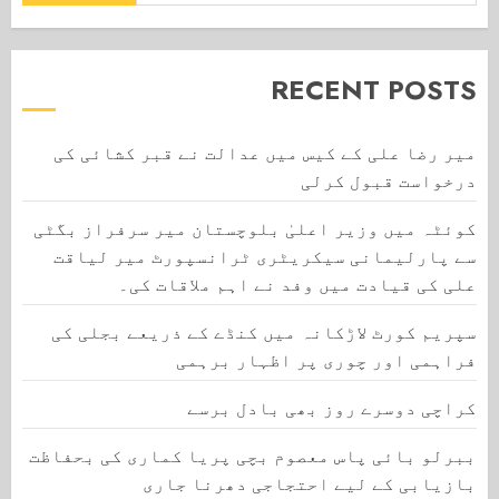
RECENT POSTS
میر رضا علی کے کیس میں عدالت نے قبر کشائی کی
درخواست قبول کرلی
کوئٹہ میں وزیر اعلیٰ بلوچستان میر سرفراز بگٹی
سے پارلیمانی سیکریٹری ٹرانسپورٹ میر لیاقت
علی کی قیادت میں وفد نے اہم ملاقات کی۔
سپریم کورٹ لاڑکانہ میں کنڈے کے ذریعے بجلی کی
فراہمی اور چوری پر اظہار برہمی
کراچی دوسرے روز بھی بادل برسے
ببرلو بائی پاس معصوم بچی پریا کماری کی بحفاظت
بازیابی کے لیے احتجاجی دھرنا جاری