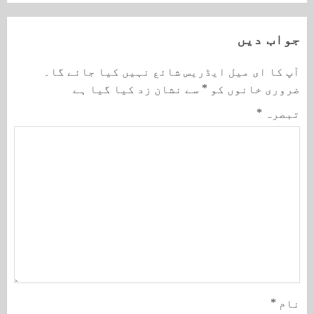
جواب دیں
آپ کا ای میل ایڈریس شائع نہیں کیا جائے گا۔
ضروری خانوں کو
*
سے نشان زد کیا گیا ہے
تبصرہ
*
نام
*