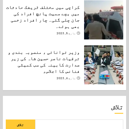
کراچی میں مختلف ٹریفک حادثات
میں بچے سمیت پانچ افراد کی
جان چلی گئی۔ چار افراد زخمی
بھی ہوئے۔
مارچ 8, 2025
وزیر توانائی ، منصوبہ بندی و
ترقیات ناصر حسین شاہ کی زیر
صدارت کابینہ کی سب کمیٹی
فنانس کا اجلاس،
مارچ 6, 2025
تلاش
تلاش