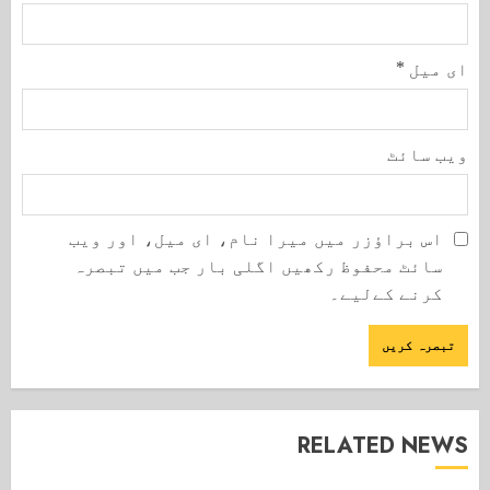
ای میل
*
ویب‌ سائٹ
اس براؤزر میں میرا نام، ای میل، اور ویب
سائٹ محفوظ رکھیں اگلی بار جب میں تبصرہ
کرنے کےلیے۔
RELATED NEWS