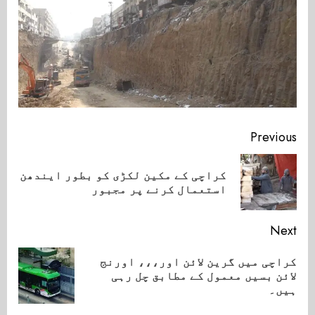
Continue
Previous
Reading
کراچی کے مکین لکڑی کو بطور ایندھن
ious
استعمال کرنے پر مجبور
ost:
Next
کراچی میں گرین لائن اور،،، اورنج
Next
لائن بسیں معمول کے مطابق چل رہی
post:
ہیں۔