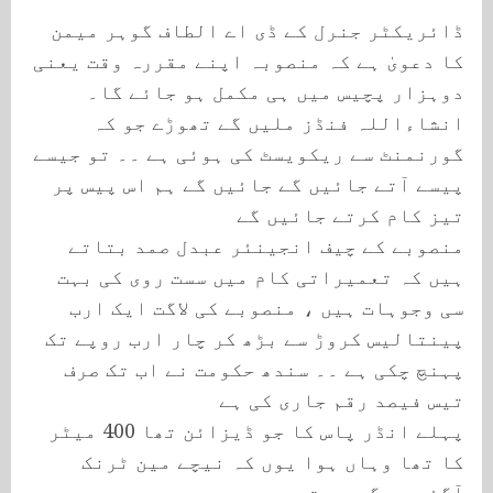
ڈائریکٹر جنرل کے ڈی اے الطاف گوہر میمن
کا دعویٰ ہے کہ منصوبہ اپنے مقررہ وقت یعنی
دوہزار پچیس میں ہی مکمل ہو جائے گا۔
انشاءاللہ فنڈز ملیں گے تھوڑے جو کہ
گورنمنٹ سے ریکویسٹ کی ہوئی ہے ۔۔ تو جیسے
پیسے آتے جائیں گے جائیں گے ہم اس پیس پر
تیز کام کرتے جائیں گے
منصوبے کے چیف انجینئر عبدل صمد بتاتے
ہیں کہ تعمیراتی کام میں سست روی کی بہت
سی وجوہات ہیں ، منصوبے کی لاگت ایک ارب
پینتالیس کروڑ سے بڑھ کر چار ارب روپے تک
پہنچ چکی ہے ۔۔ سندھ حکومت نے اب تک صرف
تیس فیصد رقم جاری کی ہے
پہلے انڈر پاس کا جو ڈیزائن تھا 400 میٹر
کا تھا وہاں ہوا یوں کہ نیچے مین ٹرنک
آگئی جو گریویتی پر ہے ۔۔