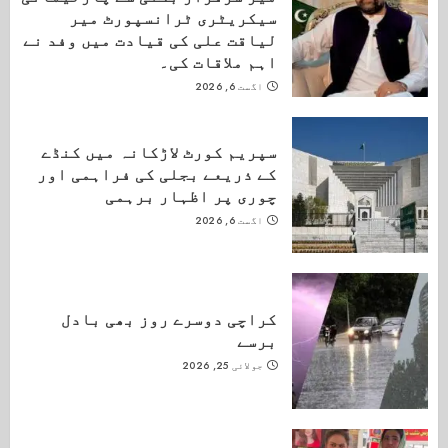
سیکریٹری ٹرانسپورٹ میر
لیاقت علی کی قیادت میں وفد نے
اہم ملاقات کی۔
اگست 6, 2026
سپریم کورٹ لاڑکانہ میں کنڈے
کے ذریعے بجلی کی فراہمی اور
چوری پر اظہار برہمی
اگست 6, 2026
کراچی دوسرے روز بھی بادل
برسے
جولائی 25, 2026