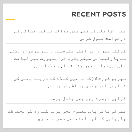
RECENT POSTS
میر رضا علی کے کیس میں عدالت نے قبر کشائی کی
درخواست قبول کرلی
کوئٹہ میں وزیر اعلیٰ بلوچستان میر سرفراز بگٹی
سے پارلیمانی سیکریٹری ٹرانسپورٹ میر لیاقت
علی کی قیادت میں وفد نے اہم ملاقات کی۔
سپریم کورٹ لاڑکانہ میں کنڈے کے ذریعے بجلی کی
فراہمی اور چوری پر اظہار برہمی
کراچی دوسرے روز بھی بادل برسے
ببرلو بائی پاس معصوم بچی پریا کماری کی بحفاظت
بازیابی کے لیے احتجاجی دھرنا جاری