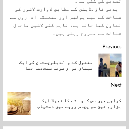
تصدیق کی گئی ہے ۔
ایدھی فاؤنڈیشن کے مطابق لاوارث لاشوں کی
شناخت کے لیے پولیس اور متعلقہ اداروں سے
تعاون کیا جاتا ہے، تاہم کئی لاشیں تاحال
شناخت سے محروم رہتی ہیں۔
Continue
Previous
Reading
مقتول کے والدبلوچستان کو ایک
ious
مہمان نواز صوبہ سمجھتا تھا
ost:
Next
کراچی میں دس کلو آٹے کا تھیلا ایک
Next
ہزار، تین سو پچاس روپے میں دستیاب
post: