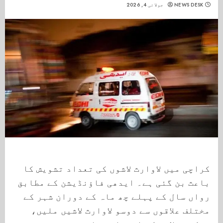
NEWS DESK
جولائی 4, 2026
کراچی میں لاوارث لاشوں کی تعداد تشویش کا
باعث بن گئی ہے۔ ایدھی فاؤنڈیشن کے مطابق
رواں سال کے پہلے چھ ماہ کے دوران شہر کے
مختلف علاقوں سے دوسو لاوارث لاشیں ملیں،