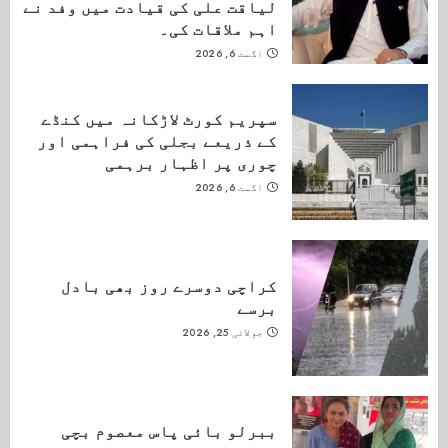
لیاقت علی کی قیادت میں وفد نے
اہم ملاقات کی۔
اگست 6, 2026
سپریم کورٹ لاڑکانہ میں کنڈے
کے ذریعے بجلی کی فراہمی اور
چوری پر اظہار برہمی
اگست 6, 2026
کراچی دوسرے روز بھی بادل
برسے
جولائی 25, 2026
ببرلو بائی پاس معصوم بچی