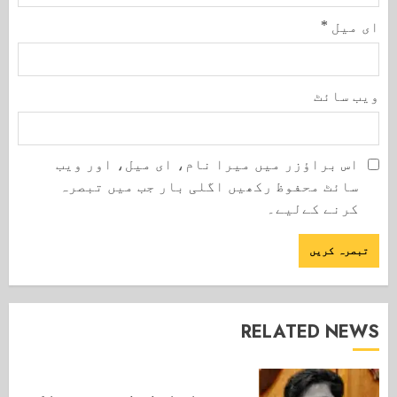
ای میل
*
ویب‌ سائٹ
اس براؤزر میں میرا نام، ای میل، اور ویب
سائٹ محفوظ رکھیں اگلی بار جب میں تبصرہ
کرنے کےلیے۔
RELATED NEWS